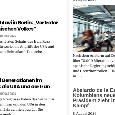
lavi in Berlin: „Vertreter
nischen Volkes“
 AUGUST 2026
s letzten Schahs des Iran, Reza
fürwortet die Angriffe der USA und
 sein Heimatland. Deutsche…
Nach dem Ansturm auf Ce
über 70.000 Migranten ve
spanische Regierung schä
und Grenzkontrollen. „Ha
in…
→
ei Generationen im
: die USA und der Iran
Abelardo de la Es
 AUGUST 2026
Kolumbiens neue
ge Ereignisse haben das Verhältnis
Präsident zieht i
em Iran und den USA in den
Kampf
n Jahrzehnten geprägt. Sie
8. August 2026
en noch…