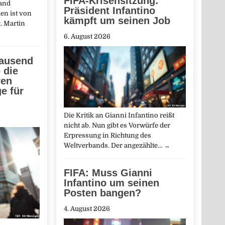
FIFA-Krisensitzung:
land
Präsident Infantino
en ist von
kämpft um seinen Job
. Martin
6. August 2026
Tausend
 die
ren
e für
Die Kritik an Gianni Infantino reißt
nicht ab. Nun gibt es Vorwürfe der
Erpressung in Richtung des
Weltverbands. Der angezählte…
→
FIFA: Muss Gianni
Infantino um seinen
Posten bangen?
4. August 2026