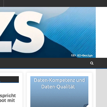
i
 spricht
bot mit