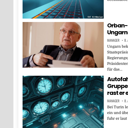
Orban-K
Ungarns
MANAGER
8.
Ungarn be
Staatspräsi
Regierungsp
Präsidenten
für das…
Autofah
Gruppe 
rast er 
MANAGER
8.
Bei Turin l
ein und übe
fuhr er laut