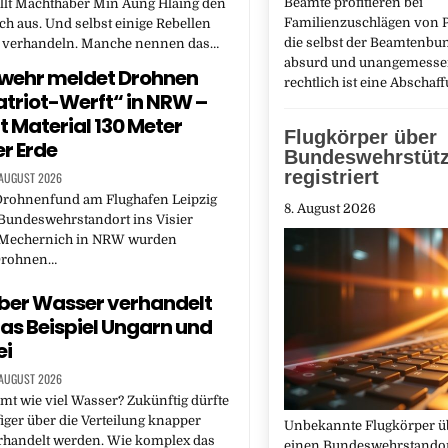
Beamte profitieren bei
llt Machthaber Min Aung Hlaing den
Familienzuschlägen von Pr
ch aus. Und selbst einige Rebellen
die selbst der Beamtenbun
 verhandeln. Manche nennen das…
absurd und unangemessen
wehr meldet Drohnen
rechtlich ist eine Abscha
atriot-Werft“ in NRW –
gt Material 130 Meter
Flugkörper über
er Erde
Bundeswehrstüt
registriert
 AUGUST 2026
rohnenfund am Flughafen Leipzig
8. August 2026
 Bundeswehrstandort ins Visier
n Mechernich in NRW wurden
Drohnen…
ber Wasser verhandelt
das Beispiel Ungarn und
ei
 AUGUST 2026
t wie viel Wasser? Zukünftig dürfte
ger über die Verteilung knapper
Unbekannte Flugkörper ü
handelt werden. Wie komplex das
einen Bundeswehrstandor