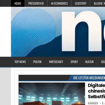
HOME
PRESSEREVUE
AI-ECONOMICS
LESESTOFF
ALLGEM. 
TOP-NEWS
POLITIK
WIRTSCHAFT
SPORT
KULTUR
GE
DIE LETZTEN MELDUNGE
Digital
chinesi
Selbstf
MANAGER
8.