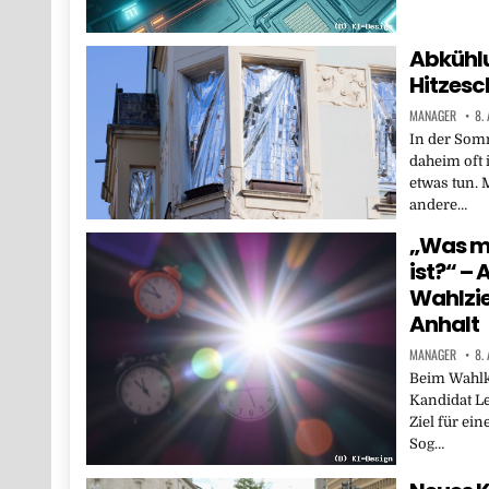
Abkühlu
Hitzesc
MANAGER
8.
In der Som
daheim oft 
etwas tun.
andere…
„Was me
ist?“ –
Wahlzie
Anhalt
MANAGER
8.
Beim Wahlk
Kandidat Le
Ziel für ein
Sog…