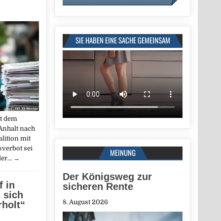
SIE HABEN EINE SACHE GEMEINSAM
t dem
nhalt nach
lition mit
sverbot sei
MEINUNG
der…
→
Der Königsweg zur
f in
sicheren Rente
 sich
8. August 2026
rholt“