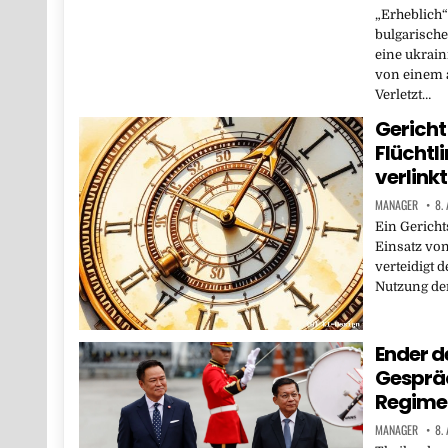
„Erheblich“
bulgarisch
eine ukrain
von einem a
Verletzt…
Gericht
Flüchtl
verlinkt
MANAGER
8.
Ein Gericht
Einsatz von
verteidigt 
Nutzung de
Ender de
Gesprä
Regime
MANAGER
8.