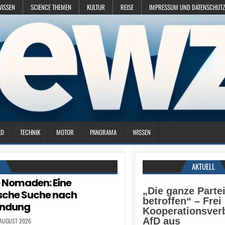
WISSEN
SCIENCE THEMEN
KULTUR
REISE
IMPRESSUM UND DATENSCHUTZ
LD
TECHNIK
MOTOR
PANORAMA
WISSEN
N
AKTUELL
e Nomaden: Eine
„Die ganze Parte
sche Suche nach
betroffen“ – Frei
indung
Kooperationsver
AfD aus
 AUGUST 2026