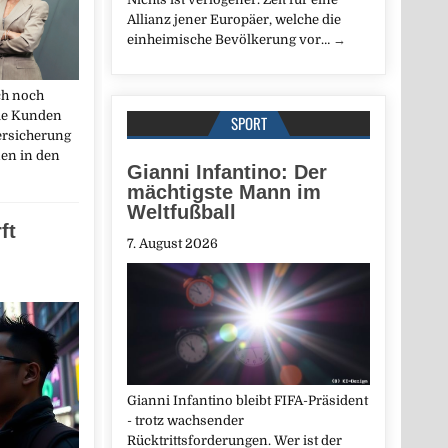
Allianz jener Europäer, welche die
einheimische Bevölkerung vor…
→
ch noch
de Kunden
SPORT
ersicherung
nen in den
Gianni Infantino: Der
mächtigste Mann im
Weltfußball
ft
7. August 2026
Gianni Infantino bleibt FIFA-Präsident
- trotz wachsender
Rücktrittsforderungen. Wer ist der