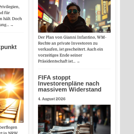
ivilegien,
d für
 hält. Doch
ffung…
→
Der Plan von Gianni Infantino, WM-
Rechte an private Investoren zu
zpunkt
verkaufen, ist gescheitert. Auch ein
vorzeitiges Ende seiner
Präsidentschaft ist…
→
FIFA stoppt
Investorenpläne nach
massivem Widerstand
4. August 2026
berflogen
t in NRW.