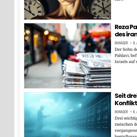
Reza Pah
des ira
MANAGER
8.
Der Sohn de
Pahlavi, be
Israels auf
Seit dr
Konflikt
MANAGER
8.
Drei wichti
zwischen d
vergangene
beeinfluss