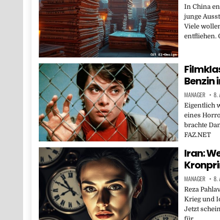
In China e
junge Ausst
Viele woll
entfliehen.
Filmkla
Benzin 
MANAGER
8.
Eigentlich 
eines Horro
brachte Dan
FAZ.NET
Iran: We
Kronpri
MANAGER
8.
Reza Pahlav
Krieg und I
Jetzt schein
für…