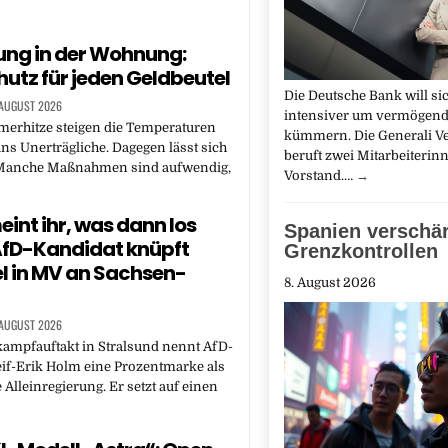
ng in der Wohnung:
hutz für jeden Geldbeutel
Die Deutsche Bank will si
 AUGUST 2026
intensiver um vermögen
merhitze steigen die Temperaturen
kümmern. Die Generali V
ins Unerträgliche. Dagegen lässt sich
beruft zwei Mitarbeiterin
 Manche Maßnahmen sind aufwendig,
Vorstand.…
→
int ihr, was dann los
Spanien verschär
 AfD-Kandidat knüpft
Grenzkontrollen
l in MV an Sachsen-
8. August 2026
 AUGUST 2026
ampfauftakt in Stralsund nennt AfD-
if-Erik Holm eine Prozentmarke als
e Alleinregierung. Er setzt auf einen