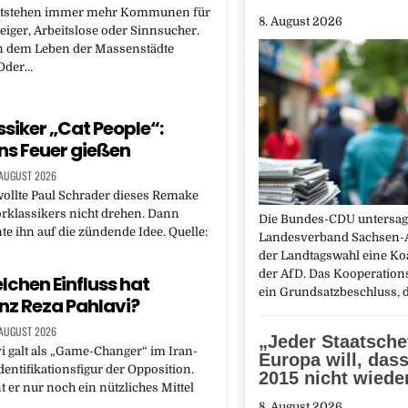
ntstehen immer mehr Kommunen für
8. August 2026
eiger, Arbeitslose oder Sinnsucher.
en dem Leben der Massenstädte
 Oder…
ssiker „Cat People“:
ins Feuer gießen
 AUGUST 2026
wollte Paul Schrader dieses Remake
rklassikers nicht drehen. Dann
Die Bundes-CDU untersag
te ihn auf die zündende Idee. Quelle:
Landesverband Sachsen-A
der Landtagswahl eine Koa
der AfD. Das Kooperation
lchen Einfluss hat
ein Grundsatzbeschluss, 
nz Reza Pahlavi?
 AUGUST 2026
„Jeder Staatsche
i galt als „Game-Changer“ im Iran-
Europa will, dass
dentifikationsfigur der Opposition.
2015 nicht wiede
t er nur noch ein nützliches Mittel
8. August 2026