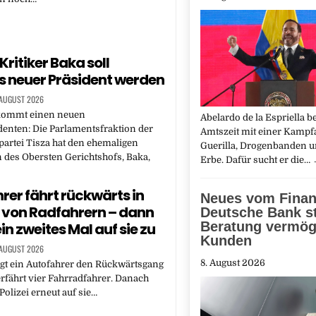
ritiker Baka soll
 neuer Präsident werden
 AUGUST 2026
kommt einen neuen
Abelardo de la Espriella b
denten: Die Parlamentsfraktion der
Amtszeit mit einer Kampf
artei Tisza hat den ehemaligen
Guerilla, Drogenbanden u
 des Obersten Gerichtshofs, Baka,
Erbe. Dafür sucht er die…
rer fährt rückwärts in
Neues vom Finan
von Radfahrern – dann
Deutsche Bank st
Beratung vermög
ein zweites Mal auf sie zu
Kunden
 AUGUST 2026
8. August 2026
egt ein Autofahrer den Rückwärtsgang
rfährt vier Fahrradfahrer. Danach
 Polizei erneut auf sie…