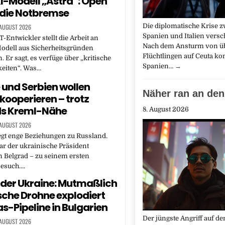
I-Modell „Astra“: Open
t die Notbremse
Die diplomatische Krise 
 AUGUST 2026
Spanien und Italien versch
-Entwickler stellt die Arbeit an
Nach dem Ansturm von ü
odell aus Sicherheitsgründen
Flüchtlingen auf Ceuta kon
n. Er sagt, es verfüge über „kritische
Spanien…
→
keiten“. Was…
 und Serbien wollen
Näher ran an den
 kooperieren – trotz
ds Kreml-Nähe
8. August 2026
 AUGUST 2026
egt enge Beziehungen zu Russland.
r der ukrainische Präsident
n Belgrad – zu seinem ersten
 Besuch….
n der Ukraine: Mutmaßlich
sche Drohne explodiert
s-Pipeline in Bulgarien
Der jüngste Angriff auf d
 AUGUST 2026