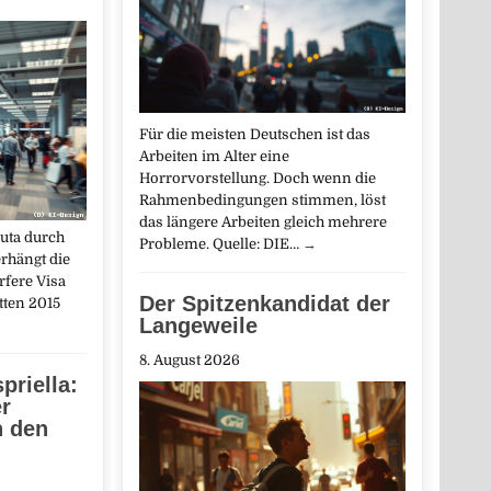
Für die meisten Deutschen ist das
Arbeiten im Alter eine
Horrorvorstellung. Doch wenn die
Rahmenbedingungen stimmen, löst
das längere Arbeiten gleich mehrere
uta durch
Probleme. Quelle: DIE…
→
rhängt die
rfere Visa
Der Spitzenkandidat der
tten 2015
Langeweile
8. August 2026
priella:
r
n den