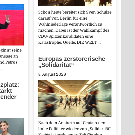
Schon heute bereitet sich Sven Schulze
darauf vor, Berlin für eine
Wahlniederlage verantwortlich zu
machen. Dabei ist der Wahlkampf des
CDU-Spitzenkandidaten eine
Katastrophe. Quelle: DIE WELT
→
eginnt seine
ansage an
Europas zerstörerische
nd Petros
„Solidarität“
→
8. August 2026
zplatz:
ärkt
ender
Nach dem Ansturm auf Ceuta reden
linke Politiker wieder von „Solidarität“.
Nichts ist verlogener. Zeit für eine