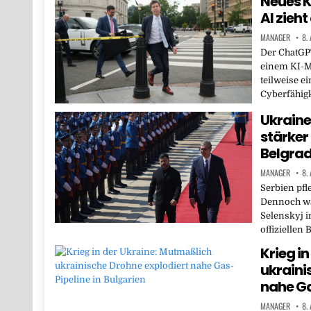
Neues K
AI zieh
MANAGER
8.
Der ChatGPT
einem KI-M
teilweise ei
Cyberfähig
Ukraine
stärker
Belgra
MANAGER
8.
Serbien pfl
Dennoch wa
Selenskyj i
offiziellen
Krieg i
ukraini
nahe Ga
MANAGER
8.