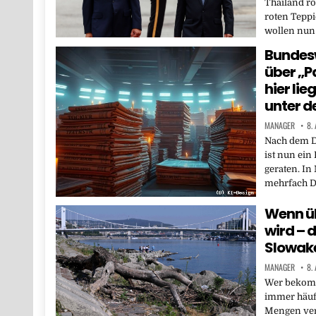
Thailand ro
roten Teppi
wollen nun
Bundes
über „P
hier lie
unter d
MANAGER
8.
Nach dem D
ist nun ein
geraten. I
mehrfach 
Wenn ü
wird – 
Slowak
MANAGER
8.
Wer bekomm
immer häufi
Mengen ver