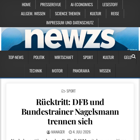
HOME
PRESSEREVUE
AI-ECONOMICS
LESESTOFF
ALLGEM. WISSEN
SCIENCE THEMEN
KULTUR
REISE
IMPRESSUM UND DATENSCHUTZ
TOP-NEWS
POLITIK
WIRTSCHAFT
SPORT
KULTUR
GELD
TECHNIK
MOTOR
PANORAMA
WISSEN
POSTED IN
SPORT
Rücktritt: DFB und
Bundestrainer Nagelsmann
trennen sich
MANAGER
4. JULI 2026