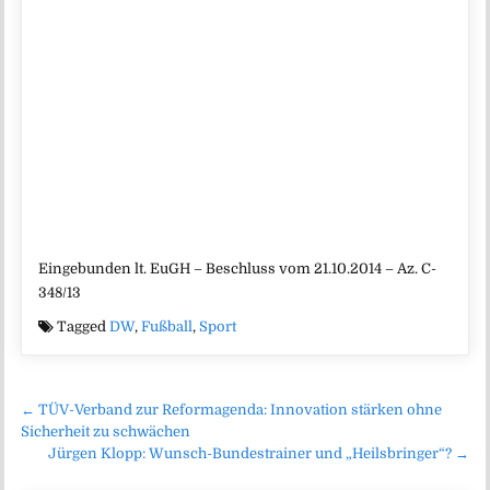
Eingebunden lt. EuGH – Beschluss vom 21.10.2014 – Az. C-
348/13
Tagged
DW
,
Fußball
,
Sport
Beitragsnavigation
← TÜV-Verband zur Reformagenda: Innovation stärken ohne
Sicherheit zu schwächen
Jürgen Klopp: Wunsch-Bundestrainer und „Heilsbringer“? →