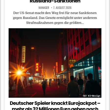
Russland-Sanktionen
MANAGER
7. AUGUST 2026
Der US-Senat macht den Weg frei für neue Sanktionen
gegen Russland. Das Gesetz ermöglicht unter anderem
Strafmaßnahmen gegen die größten…
Deutscher Spieler knackt Eurojackpot –
mehr als 32 Millionen Euro gehen nach