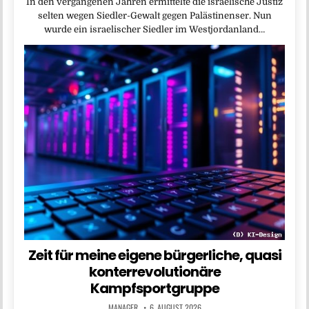
In den vergangenen Jahren ermittelte die israelische Justiz
selten wegen Siedler-Gewalt gegen Palästinenser. Nun
wurde ein israelischer Siedler im Westjordanland…
Zeit für meine eigene bürgerliche, quasi
konterrevolutionäre
Kampfsportgruppe
MANAGER
6. AUGUST 2026