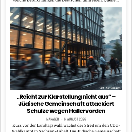
welche Befürchtungen die Deutschen umtreiben. Quelle:…
„Reicht zur Klarstellung nicht aus“ –
Jüdische Gemeinschaft attackiert
Schulze wegen Hallervorden
MANAGER
6. AUGUST 2026
Kurz vor der Landtagswahl wächst der Streit um den CDU-
Wahlkampf in Sachsen-Anhalt. Die Jüdische Gemeinschaft