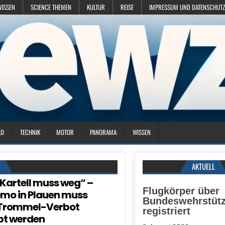
WISSEN
SCIENCE THEMEN
KULTUR
REISE
IMPRESSUM UND DATENSCHUTZ
LD
TECHNIK
MOTOR
PANORAMA
WISSEN
N
AKTUELL
 Kartell muss weg“ –
Flugkörper über
mo in Plauen muss
Bundeswehrstüt
Trommel-Verbot
registriert
pt werden