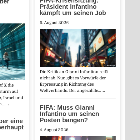
FIFA-Krisensitzung:
ber
Präsident Infantino
kämpft um seinen Job
6. August 2026
Die Kritik an Gianni Infantino reißt
nicht ab. Nun gibt es Vorwürfe der
Erpressung in Richtung des
uf X die
Weltverbands. Der angezählte…
→
sturm auf
, Israel und
en…
→
FIFA: Muss Gianni
Infantino um seinen
Posten bangen?
ber eine
berhaupt
4. August 2026