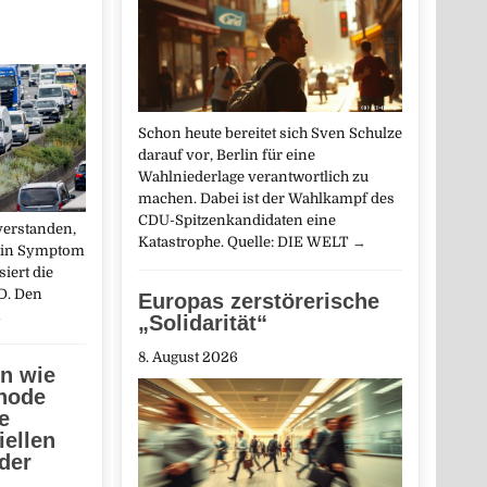
Schon heute bereitet sich Sven Schulze
darauf vor, Berlin für eine
Wahlniederlage verantwortlich zu
machen. Dabei ist der Wahlkampf des
CDU-Spitzenkandidaten eine
verstanden,
Katastrophe. Quelle: DIE WELT
→
 ein Symptom
siert die
D. Den
Europas zerstörerische
→
„Solidarität“
8. August 2026
n wie
thode
e
iellen
der