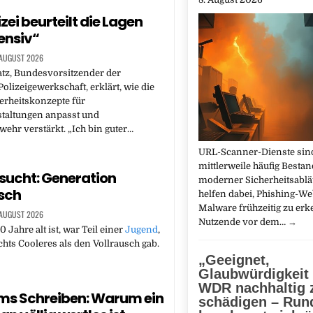
izei beurteilt die Lagen
tensiv“
 AUGUST 2026
tz, Bundesvorsitzender der
olizeigewerkschaft, erklärt, wie die
herheitskonzepte für
taltungen anpasst und
hr verstärkt. „Ich bin guter…
URL-Scanner-Dienste sin
mittlerweile häufig Bestan
sucht: Generation
moderner Sicherheitsabläu
sch
helfen dabei, Phishing-We
Malware frühzeitig zu er
 AUGUST 2026
Nutzende vor dem…
→
 Jahre alt ist, war Teil einer
Jugend
,
ichts Cooleres als den Vollrausch gab.
„Geeignet,
Glaubwürdigkeit
WDR nachhaltig 
ums Schreiben: Warum ein
schädigen – Run