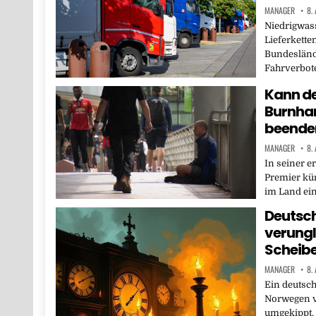
MANAGER
8.
Niedrigwass
Lieferkette
Bundesländ
Fahrverbote
Kann de
Burnha
beende
MANAGER
8.
In seiner e
Premier kü
im Land ein
Deutsch
verungl
Scheib
MANAGER
8.
Ein deutsc
Norwegen v
umgekippt.