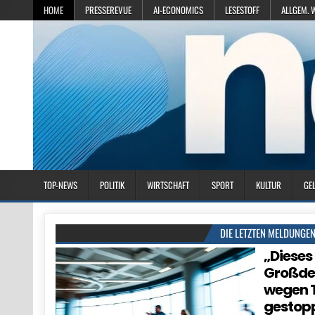
HOME
PRESSEREVUE
AI-ECONOMICS
LESESTOFF
ALLGEM. 
TOP-NEWS
POLITIK
WIRTSCHAFT
SPORT
KULTUR
GE
DIE LETZTEN MELDUNGE
„Dieses
Großde
wegen 
gestop