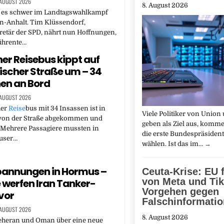
 AUGUST 2026
8. August 2026
t es schwer im Landtagswahlkampf
n-Anhalt. Tim Klüssendorf,
etär der SPD, nährt nun Hoffnungen,
ührente…
er Reisebus kippt auf
scher Straße um – 34
en an Bord
 AUGUST 2026
her
Reise
bus mit 34 Insassen ist in
Viele Politiker von Union
on der Straße abgekommen und
geben als Ziel aus, komm
 Mehrere Passagiere mussten in
die erste Bundespräsident
user…
wählen. Ist das im…
→
pannungen in Hormus –
Ceuta-Krise: EU 
von Meta und Tik
 werfen Iran Tanker-
Vorgehen gegen
 vor
Falschinformati
 AUGUST 2026
8. August 2026
heran und Oman über eine neue