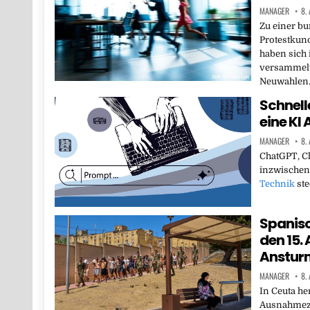
MANAGER
8.
Zu einer b
Protestkun
haben sich
versammelt.
Neuwahlen
Schnell
eine KI
MANAGER
8.
ChatGPT, Cl
inzwischen 
Technik
ste
Spanisc
den 15.
Anstur
MANAGER
8.
In Ceuta he
Ausnahmezu