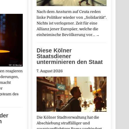
Nach dem Ansturm auf Ceuta reden
linke Politiker wieder von „Solidarität“.
Nichts ist verlogener. Zeit für eine
Allianz jener Europäer, welche die
einheimische Bevölkerung vor…
→
Diese Kölner
Staatsdiener
unterminieren den Staat
en reagieren
7. August 2026
nderungen,
 macht
er
gsteam des
der
Die Kölner Stadtverwaltung hat die
n
Abschiebung straffälliger und
ausreisepflichtiger Roma verhindert.