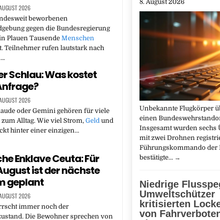
8. August 2026
 AUGUST 2026
undesweit beworbenen
dgebung gegen die Bundesregierung
 in Plauen Tausende
Menschen
 Teilnehmer rufen lautstark nach
….
er Schlau: Was kostet
 Anfrage?
 AUGUST 2026
Unbekannte Flugkörper ü
aude oder Gemini gehören für viele
einen Bundeswehrstandor
zum Alltag. Wie viel Strom,
Geld
und
Insgesamt wurden sechs 
ckt hinter einer einzigen…
mit zwei Drohnen registrie
Führungskommando der 
he Enklave Ceuta: Für
bestätigte…
→
 August ist der nächste
m geplant
Niedrige Flusspe
Umweltschützer
 AUGUST 2026
kritisierten Lock
rrscht immer noch der
von Fahrverboten
stand. Die Bewohner sprechen von