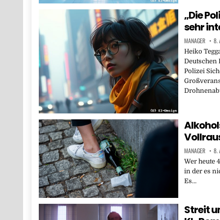
„Die Pol
sehr in
MANAGER
8.
Heiko Tegga
Deutschen P
Polizei Sic
Großverans
Drohnenabwe
Alkohol
Vollrau
MANAGER
8.
Wer heute 40
in der es n
Es…
Streit 