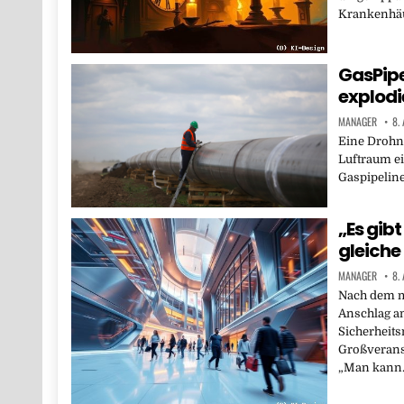
Krankenhä
GasPipe
explodi
MANAGER
8.
Eine Drohne
Luftraum ei
Gaspipeline
„Es gibt
gleiche
MANAGER
8.
Nach dem m
Anschlag a
Sicherheit
Großveranst
„Man kann