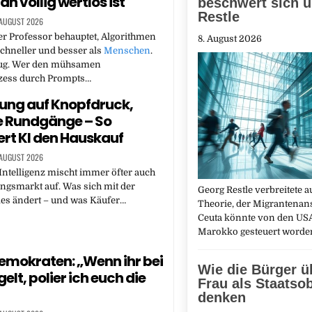
n völlig wertlos ist
beschwert sich ü
Restle
 AUGUST 2026
er Professor behauptet, Algorithmen
8. August 2026
chneller und besser als
Menschen
.
fug. Wer den mühsamen
zess durch Prompts…
tung auf Knopfdruck,
le Rundgänge – So
rt KI den Hauskauf
 AUGUST 2026
Intelligenz mischt immer öfter auch
gsmarkt auf. Was sich mit der
Georg Restle verbreitete a
les ändert – und was Käufer…
Theorie, der Migrantenan
Ceuta könnte von den USA
Marokko gesteuert word
emokraten: „Wenn ihr bei
Wie die Bürger ü
gelt, polier ich euch die
Frau als Staatso
denken