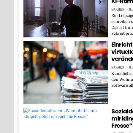
KI-Roma
MANAGER
8.
Ein Leipzig
schreiben s
Das ist Un
Schreibpro
Einrich
virtuel
verände
MANAGER
8.
Künstliche 
den Wohnun
Software al
Soziald
mir klin
Fresse“