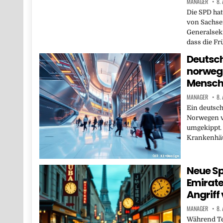
MANAGER
8.
Die SPD ha
von Sachse
Generalsekr
dass die Fr
Deutsch
norwegi
Mensch
MANAGER
8.
Ein deutsc
Norwegen v
umgekippt.
Krankenhä
Neue S
Emirate
Angriff
MANAGER
8.
Während Te