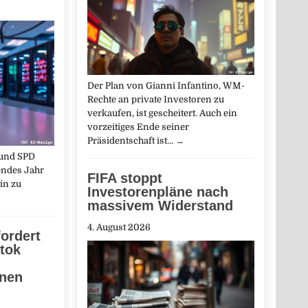
Der Plan von Gianni Infantino, WM-
Rechte an private Investoren zu
verkaufen, ist gescheitert. Auch ein
vorzeitiges Ende seiner
Präsidentschaft ist…
→
 und SPD
endes Jahr
FIFA stoppt
in zu
Investorenpläne nach
massivem Widerstand
4. August 2026
fordert
tok
onen