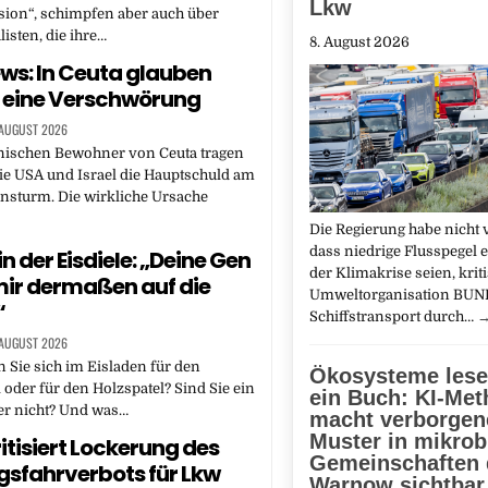
Lkw
sion“, schimpfen aber auch über
isten, die ihre…
8. August 2026
ws: In Ceuta glauben
n eine Verschwörung
 AUGUST 2026
anischen Bewohner von Ceuta tragen
ie USA und Israel die Hauptschuld am
nsturm. Die wirkliche Ursache
Die Regierung habe nicht 
dass niedrige Flusspegel
n der Eisdiele: „Deine Gen
der Klimakrise seien, kriti
mir dermaßen auf die
Umweltorganisation BUN
“
Schiffstransport durch…
 AUGUST 2026
 Sie sich im Eisladen für den
Ökosysteme lese
l oder für den Holzspatel? Sind Sie ein
ein Buch: KI-Me
r nicht? Und was…
macht verborgen
Muster in mikrob
itisiert Lockerung des
Gemeinschaften 
sfahrverbots für Lkw
Warnow sichtbar