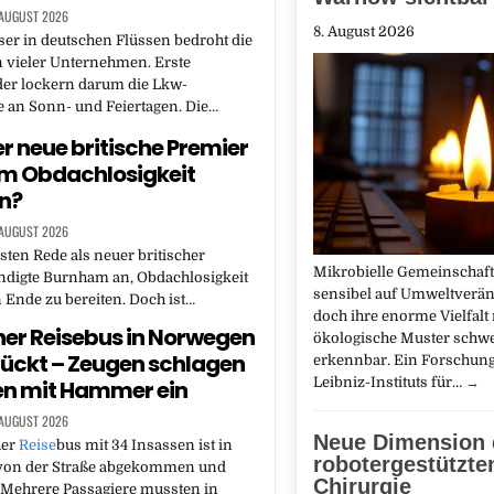
 AUGUST 2026
8. August 2026
er in deutschen Flüssen bedroht die
n vieler Unternehmen. Erste
er lockern darum die Lkw-
 an Sonn- und Feiertagen. Die…
r neue britische Premier
m Obdachlosigkeit
n?
 AUGUST 2026
rsten Rede als neuer britischer
Mikrobielle Gemeinschaft
ndigte Burnham an, Obdachlosigkeit
sensibel auf Umweltverä
 Ende zu bereiten. Doch ist…
doch ihre enorme Vielfalt
er Reisebus in Norwegen
ökologische Muster schw
ückt – Zeugen schlagen
erkennbar. Ein Forschun
Leibniz-Instituts für…
→
en mit Hammer ein
 AUGUST 2026
Neue Dimension 
her
Reise
bus mit 34 Insassen ist in
robotergestützte
on der Straße abgekommen und
Chirurgie
 Mehrere Passagiere mussten in