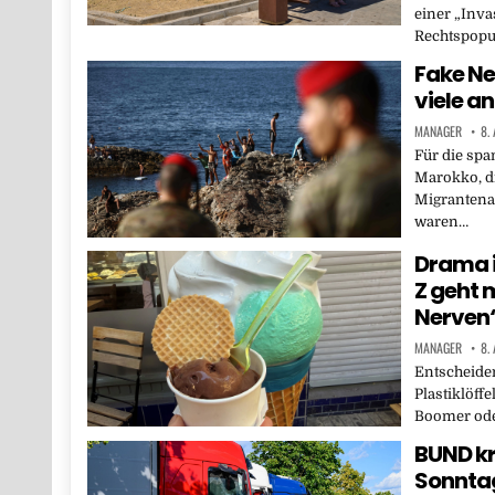
einer „Inva
Rechtspopul
Fake Ne
viele a
MANAGER
8.
Für die sp
Marokko, d
Migrantena
waren…
Drama i
Z geht 
Nerven
MANAGER
8.
Entscheiden
Plastiklöffe
Boomer ode
BUND kr
Sonntag