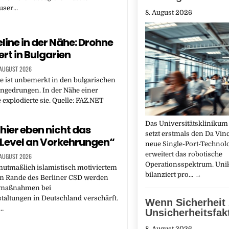
user…
8. August 2026
line in der Nähe: Drohne
ert in Bulgarien
 AUGUST 2026
 ist unbemerkt in den bulgarischen
ngedrungen. In der Nähe einer
 explodierte sie. Quelle: FAZ.NET
Das Universitätsklinikum
 hier eben nicht das
setzt erstmals den Da Vinc
 Level an Vorkehrungen“
neue Single-Port-Technol
erweitert das robotische
 AUGUST 2026
Operationsspektrum. Uni
utmaßlich islamistisch motiviertem
bilanziert pro…
→
m Rande des Berliner CSD werden
smaßnahmen bei
altungen in Deutschland verschärft.
Wenn Sicherheit
…
Unsicherheitsfak
8. August 2026