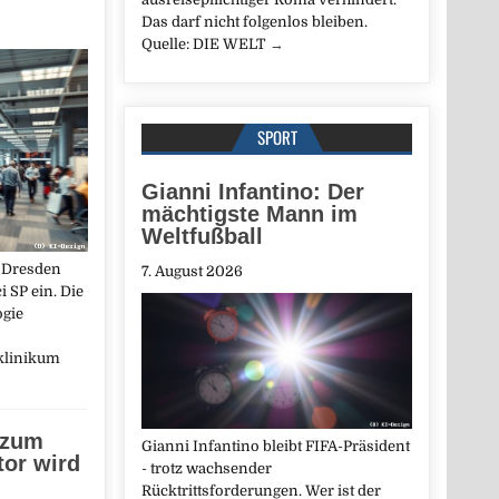
Das darf nicht folgenlos bleiben.
Quelle: DIE WELT
→
SPORT
Gianni Infantino: Der
mächtigste Mann im
Weltfußball
 Dresden
7. August 2026
i SP ein. Die
ogie
klinikum
 zum
Gianni Infantino bleibt FIFA-Präsident
tor wird
- trotz wachsender
Rücktrittsforderungen. Wer ist der