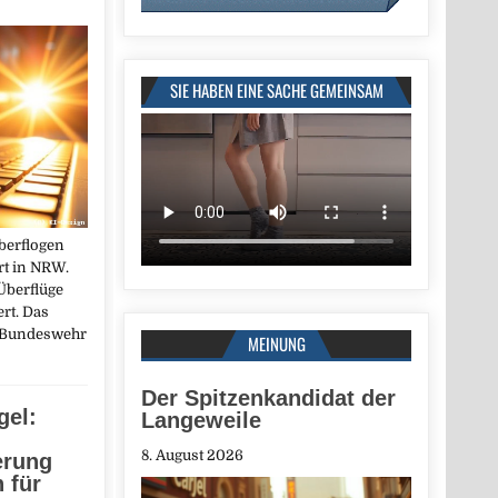
SIE HABEN EINE SACHE GEMEINSAM
berflogen
t in NRW.
Überflüge
rt. Das
Bundeswehr
MEINUNG
Der Spitzenkandidat der
gel:
Langeweile
8. August 2026
erung
 für