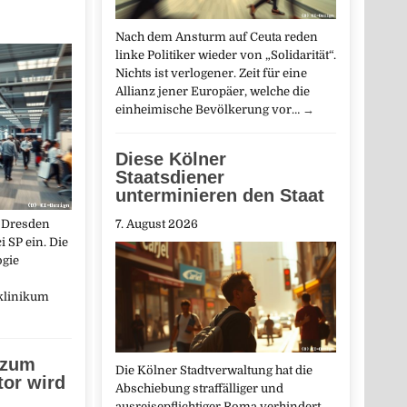
Nach dem Ansturm auf Ceuta reden
linke Politiker wieder von „Solidarität“.
Nichts ist verlogener. Zeit für eine
Allianz jener Europäer, welche die
einheimische Bevölkerung vor…
→
Diese Kölner
Staatsdiener
unterminieren den Staat
 Dresden
7. August 2026
i SP ein. Die
ogie
klinikum
 zum
Die Kölner Stadtverwaltung hat die
tor wird
Abschiebung straffälliger und
ausreisepflichtiger Roma verhindert.