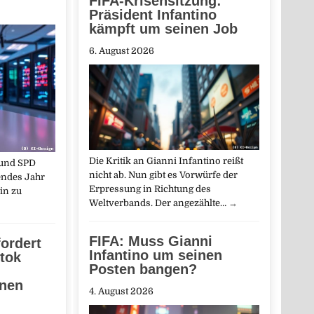
FIFA-Krisensitzung:
Präsident Infantino
kämpft um seinen Job
6. August 2026
Die Kritik an Gianni Infantino reißt
 und SPD
nicht ab. Nun gibt es Vorwürfe der
endes Jahr
Erpressung in Richtung des
in zu
Weltverbands. Der angezählte…
→
FIFA: Muss Gianni
fordert
Infantino um seinen
tok
Posten bangen?
onen
4. August 2026