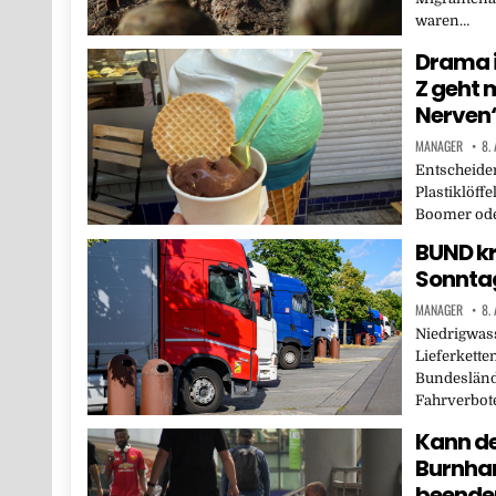
waren…
Drama i
Z geht 
Nerven
MANAGER
8.
Entscheiden
Plastiklöffe
Boomer ode
BUND kr
Sonntag
MANAGER
8.
Niedrigwass
Lieferkette
Bundesländ
Fahrverbote
Kann de
Burnha
beende