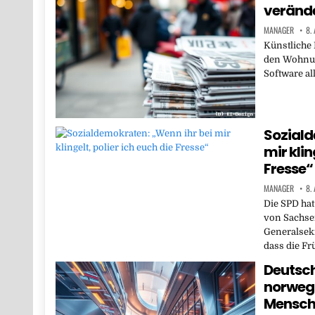
verände
MANAGER
8.
Künstliche 
den Wohnun
Software al
Soziald
mir klin
Fresse“
MANAGER
8.
Die SPD ha
von Sachse
Generalsekr
dass die Fr
Deutsch
norwegi
Mensch