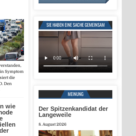
SIE HABEN EINE SACHE GEMEINSAM
verstanden,
 ein Symptom
siert die
D. Den
→
MEINUNG
n wie
Der Spitzenkandidat der
thode
Langeweile
e
iellen
8. August 2026
der