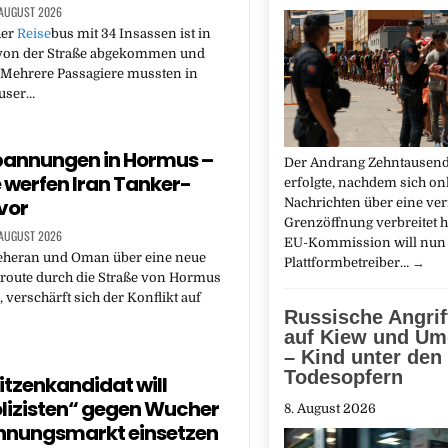
 AUGUST 2026
her
Reise
bus mit 34 Insassen ist in
on der Straße abgekommen und
 Mehrere Passagiere mussten in
user…
pannungen in Hormus –
Der Andrang Zehntausend
 werfen Iran Tanker-
erfolgte, nachdem sich on
 vor
Nachrichten über eine ve
Grenzöffnung verbreitet h
 AUGUST 2026
EU-Kommission will nun
heran und Oman über eine neue
Plattformbetreiber…
→
sroute durch die Straße von Hormus
 verschärft sich der Konflikt auf
Russische Angrif
auf Kiew und U
– Kind unter den
Todesopfern
tzenkandidat will
lizisten“ gegen Wucher
8. August 2026
hnungsmarkt einsetzen