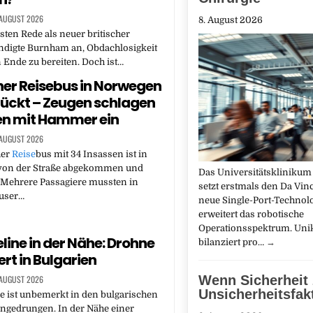
 AUGUST 2026
8. August 2026
rsten Rede als neuer britischer
ndigte Burnham an, Obdachlosigkeit
 Ende zu bereiten. Doch ist…
er Reisebus in Norwegen
ückt – Zeugen schlagen
en mit Hammer ein
 AUGUST 2026
her
Reise
bus mit 34 Insassen ist in
on der Straße abgekommen und
Das Universitätsklinikum
 Mehrere Passagiere mussten in
setzt erstmals den Da Vinc
user…
neue Single-Port-Technol
erweitert das robotische
Operationsspektrum. Uni
line in der Nähe: Drohne
bilanziert pro…
→
ert in Bulgarien
Wenn Sicherheit
 AUGUST 2026
Unsicherheitsfak
 ist unbemerkt in den bulgarischen
ngedrungen. In der Nähe einer