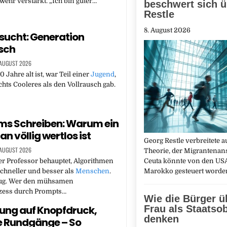
hr verstärkt. „Ich bin guter…
beschwert sich ü
Restle
8. August 2026
sucht: Generation
sch
 AUGUST 2026
 Jahre alt ist, war Teil einer
Jugend
,
ichts Cooleres als den Vollrausch gab.
ums Schreiben: Warum ein
n völlig wertlos ist
Georg Restle verbreitete a
 AUGUST 2026
Theorie, der Migrantenan
Ceuta könnte von den USA
er Professor behauptet, Algorithmen
Marokko gesteuert word
chneller und besser als
Menschen
.
fug. Wer den mühsamen
zess durch Prompts…
Wie die Bürger ü
Frau als Staatso
tung auf Knopfdruck,
denken
le Rundgänge – So