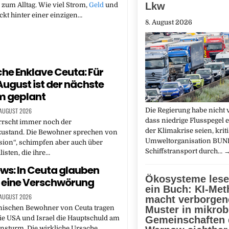
Lkw
zum Alltag. Wie viel Strom,
Geld
und
ckt hinter einer einzigen…
8. August 2026
he Enklave Ceuta: Für
 August ist der nächste
m geplant
 AUGUST 2026
Die Regierung habe nicht 
dass niedrige Flusspegel
rrscht immer noch der
der Klimakrise seien, kriti
stand. Die Bewohner sprechen von
Umweltorganisation BUN
sion“, schimpfen aber auch über
Schiffstransport durch…
isten, die ihre…
ws: In Ceuta glauben
Ökosysteme lese
n eine Verschwörung
ein Buch: KI-Me
 AUGUST 2026
macht verborgen
anischen Bewohner von Ceuta tragen
Muster in mikrob
ie USA und Israel die Hauptschuld am
Gemeinschaften 
nsturm. Die wirkliche Ursache