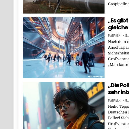
Gaspipeline
„Es gibt
gleiche
MANAGER
8.
Nach dem m
Anschlag a
Sicherheit
Großveranst
„Man kann
„Die Pol
sehr in
MANAGER
8.
Heiko Tegga
Deutschen P
Polizei Sic
Großverans