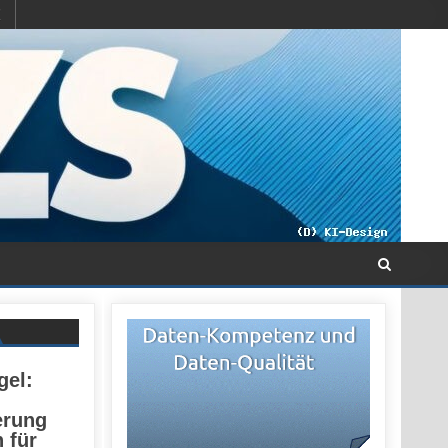
gel:
erung
 für