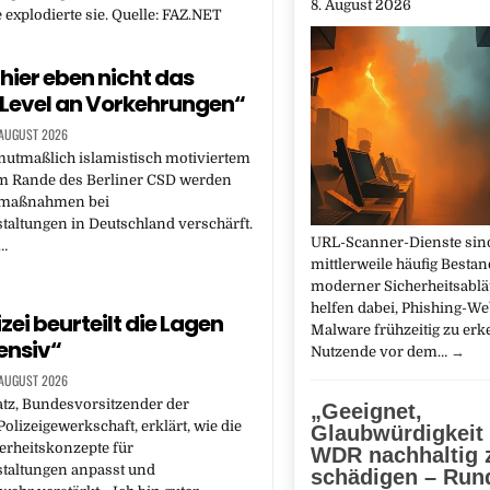
8. August 2026
 explodierte sie. Quelle: FAZ.NET
 hier eben nicht das
 Level an Vorkehrungen“
 AUGUST 2026
utmaßlich islamistisch motiviertem
m Rande des Berliner CSD werden
smaßnahmen bei
altungen in Deutschland verschärft.
URL-Scanner-Dienste sin
…
mittlerweile häufig Bestan
moderner Sicherheitsabläu
helfen dabei, Phishing-We
izei beurteilt die Lagen
Malware frühzeitig zu er
tensiv“
Nutzende vor dem…
→
 AUGUST 2026
tz, Bundesvorsitzender der
„Geeignet,
olizeigewerkschaft, erklärt, wie die
Glaubwürdigkeit
herheitskonzepte für
WDR nachhaltig 
taltungen anpasst und
schädigen – Run