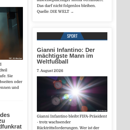
Das darf nicht folgenlos bleiben.
Quelle: DIE WELT
→
SPORT
Gianni Infantino: Der
mächtigste Mann im
Weltfußball
d
dteil
7. August 2026
fe. Sie
bseiten oder
kennen und
 des
Gianni Infantino bleibt FIFA-Präsident
zu
- trotz wachsender
dfunkrat
Rücktrittsforderungen. Wer ist der