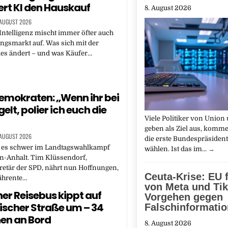
rt KI den Hauskauf
8. August 2026
 AUGUST 2026
Intelligenz mischt immer öfter auch
gsmarkt auf. Was sich mit der
les ändert – und was Käufer…
emokraten: „Wenn ihr bei
gelt, polier ich euch die
Viele Politiker von Union
geben als Ziel aus, komm
 AUGUST 2026
die erste Bundespräsident
t es schwer im Landtagswahlkampf
wählen. Ist das im…
→
n-Anhalt. Tim Klüssendorf,
etär der SPD, nährt nun Hoffnungen,
Ceuta-Krise: EU 
ührente…
von Meta und Tik
er Reisebus kippt auf
Vorgehen gegen
scher Straße um – 34
Falschinformati
en an Bord
8. August 2026