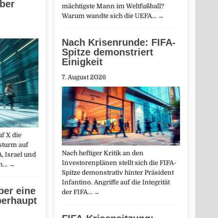
ber
mächtigste Mann im Weltfußball?
Warum wandte sich die UEFA…
→
Nach Krisenrunde: FIFA-
Spitze demonstriert
Einigkeit
7. August 2026
uf X die
sturm auf
Nach heftiger Kritik an den
, Israel und
Investorenplänen stellt sich die FIFA-
en…
→
Spitze demonstrativ hinter Präsident
Infantino. Angriffe auf die Integrität
ber eine
der FIFA…
→
berhaupt