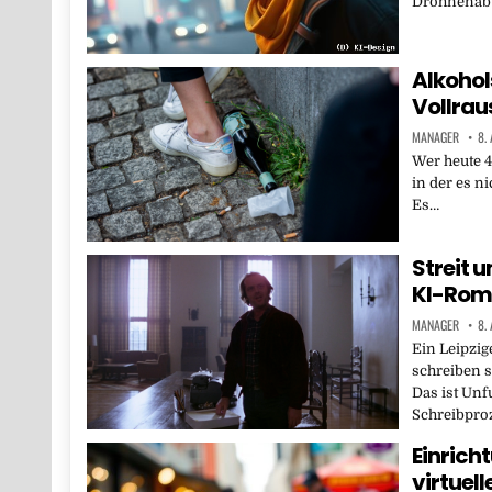
Drohnenabwe
Alkohol
Vollrau
MANAGER
8.
Wer heute 40
in der es n
Es…
Streit 
KI-Roma
MANAGER
8.
Ein Leipzig
schreiben s
Das ist Un
Schreibpro
Einrich
virtuel