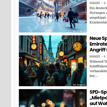
MANAGER
8.
Ein deutsc
Norwegen v
umgekippt.
Krankenhä
Neue S
Emirate
Angriff
MANAGER
8.
Während Te
Schifffahrt
verhandeln,
See….
SPD-Spi
„Mietpo
auf Wo