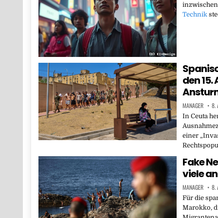
inzwischen 
Technik
ste
Spanisc
den 15.
Anstur
MANAGER
8.
In Ceuta he
Ausnahmezu
einer „Inva
Rechtspopul
Fake Ne
viele a
MANAGER
8.
Für die sp
Marokko, d
Migrantena