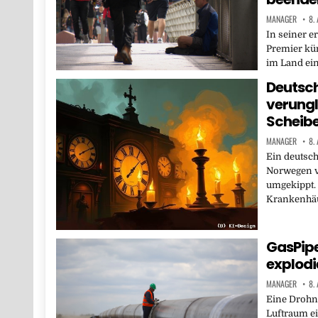
MANAGER
8.
In seiner e
Premier kü
im Land ein
Deutsch
verungl
Scheib
MANAGER
8.
Ein deutsc
Norwegen v
umgekippt.
Krankenhä
GasPipe
explodi
MANAGER
8.
Eine Drohne
Luftraum ei