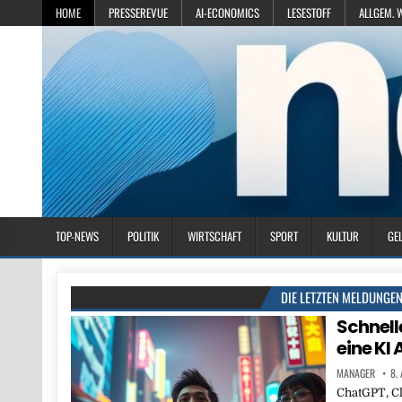
HOME
PRESSEREVUE
AI-ECONOMICS
LESESTOFF
ALLGEM. 
TOP-NEWS
POLITIK
WIRTSCHAFT
SPORT
KULTUR
GE
DIE LETZTEN MELDUNGE
Schnell
eine KI
MANAGER
8.
ChatGPT, Cl