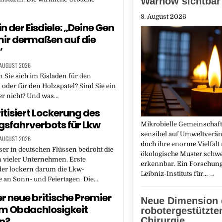
Warnow sichtbar
8. August 2026
n der Eisdiele: „Deine Gen
mir dermaßen auf die
“
 AUGUST 2026
 Sie sich im Eisladen für den
l oder für den Holzspatel? Sind Sie ein
r nicht? Und was…
itisiert Lockerung des
sfahrverbots für Lkw
Mikrobielle Gemeinschaft
sensibel auf Umweltverä
 AUGUST 2026
doch ihre enorme Vielfalt
er in deutschen Flüssen bedroht die
ökologische Muster schw
n vieler Unternehmen. Erste
erkennbar. Ein Forschun
er lockern darum die Lkw-
Leibniz-Instituts für…
→
 an Sonn- und Feiertagen. Die…
r neue britische Premier
Neue Dimension 
m Obdachlosigkeit
robotergestützte
n?
Chirurgie