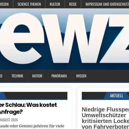
WISSEN
SCIENCE THEMEN
KULTUR
REISE
IMPRESSUM UND DATENSCHUTZ
LD
TECHNIK
MOTOR
PANORAMA
WISSEN
N
AKTUELL
er Schlau: Was kostet
Niedrige Flusspe
 Anfrage?
Umweltschützer
 AUGUST 2026
kritisierten Lock
von Fahrverboten
aude oder Gemini gehören für viele