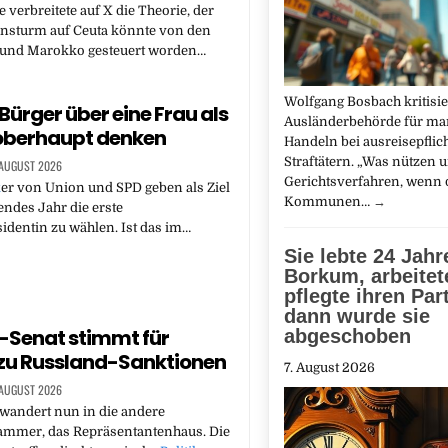
 verbreitete auf X die Theorie, der
nsturm auf Ceuta könnte von den
l und Marokko gesteuert worden…
Wolfgang Bosbach kritisie
Bürger über eine Frau als
Ausländerbehörde für ma
oberhaupt denken
Handeln bei ausreisepflic
Straftätern. „Was nützen u
 AUGUST 2026
Gerichtsverfahren, wenn 
k
er von Union und SPD geben als Ziel
Kommunen…
→
ndes Jahr die erste
dentin zu wählen. Ist das im…
Sie lebte 24 Jahr
Borkum, arbeitet
pflegte ihren Par
dann wurde sie
-Senat stimmt für
abgeschoben
zu Russland-Sanktionen
7. August 2026
 AUGUST 2026
wandert nun in die andere
mmer, das Repräsentantenhaus. Die