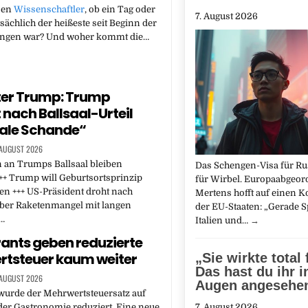
sen
Wissenschaftler
, ob ein Tag oder
7. August 2026
ächlich der heißeste seit Beginn der
ngen war? Und woher kommt die…
ter Trump: Trump
 nach Ballsaal-Urteil
ale Schande“
 AUGUST 2026
 an Trumps Ballsaal bleiben
Das Schengen-Visa für Ru
++ Trump will Geburtsortsprinzip
für Wirbel. Europaabgeor
n +++ US-Präsident droht nach
Mertens hofft auf einen
über Raketenmangel mit langen
der EU-Staaten: „Gerade S
n…
Italien und…
→
ants geben reduzierte
tsteuer kaum weiter
„Sie wirkte total 
Das hast du ihr i
 AUGUST 2026
Augen angesehe
wurde der Mehrwertsteuersatz auf
der Gastronomie reduziert. Eine neue
7. August 2026