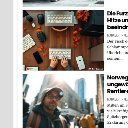
Die Fur
Hitze u
beeind
MANAGER
8.
Der Fisch d
Schlammpeit
Überlebensf
seinem…
Norweg
ungewöh
Rentier
MANAGER
8.
Mitten im 
viele kräfti
Spitzbergen
Erklärung Q