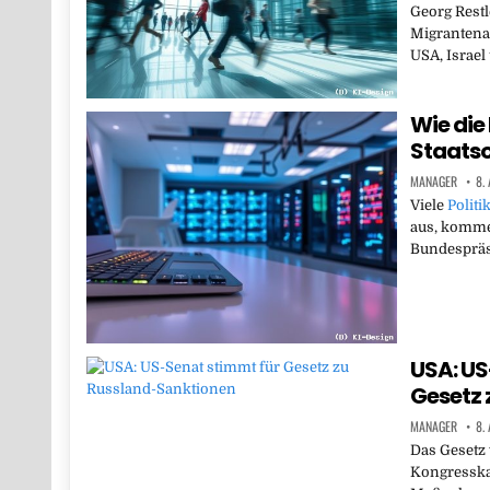
Georg Restle
Migrantena
USA, Israe
Wie die 
Staats
MANAGER
8.
Viele
Politi
aus, komme
Bundespräsi
USA: US
Gesetz 
MANAGER
8.
Das Gesetz 
Kongresska