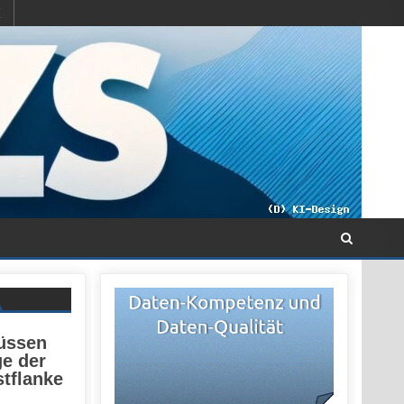
üssen
e der
stflanke