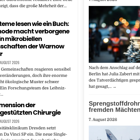
eigt, dass die große Mehrheit der…
eme lesen wie ein Buch:
hode macht verborgene
in mikrobiellen
schaften der Warnow
r
 AUGUST 2026
Nach dem Anschlag auf d
 Gemeinschaften reagieren sensibel
Berlin hat Julia Zabert mit
veränderungen, doch ihre enorme
des Tatverdächtigen gespr
cht ökologische Muster schwer
hat gesagt,…
→
 Ein Forschungsteam des Leibniz-
r…
Sprengstoffdroh
mension der
fremden Mächten
gestützten Chirurgie
7. August 2026
 AUGUST 2026
itätsklinikum Dresden setzt
n Da Vinci SP ein. Die neue Single-