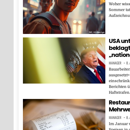
Woher wis
Sommer tats
Aufzeichnu
USA un
beklagt
„nation
MANAGER
8.
Bauarbeiten
ausgesetzt+
einschränke
Berichten 
Haftstrafe
Restaur
Mehrwer
MANAGER
8.
Im Januar 
Speisen in 