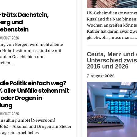
träts: Dachstein,
US-Geheimdienste warnen
Russland die Nato binnen
berg und
Wochen angreifen könnte
ebenstein
Kather hat daran zwar Zwe
 AUGUST 2026
gleichwohl „muss man…
ng von Bergen wird nicht alleine
 Höhe bestimmt, es sind die mit
Ceuta, Merz und 
unden Geschichten und
Unterschied zwi
eiten,…
2015 und 2026
7. August 2026
die Politik einfach weg?
% aller Unfälle stehen mit
 oder Drogen in
dung
 AUGUST 2026
nsulting GmbH [Newsroom]
(ots) – Alkohol und Drogen am Steuer
rage ein erhebliches