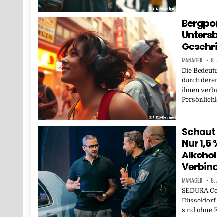
Bergpor
Unters
Geschri
MANAGER
8.
Die Bedeutu
durch deren
ihnen verb
Persönlichk
Schaut 
Nur 1,6 
Alkohol
Verbin
MANAGER
8.
SEDURA Co
Düsseldorf 
sind ohne F