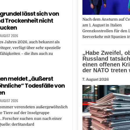
zgrundel lässt sich von
nd Trockenheit nicht
Nach dem Ansturm auf Ceu
am 1. August in Italien
rucken
Grenzkontrollen für den L
 AUGUST 2026
Seeverkehr mit Spanien 
es Jahres 2026, auch bekannt als
zger, verfügt über sehr spezielle
„Habe Zweifel, o
ähigkeiten – die ihm auch zu
Russland tatsäch
einen offenen Kr
der NATO treten
en meldet „äußerst
7. August 2026
nliche“ Todesfälle von
en
 AUGUST 2026
Sommer verendeten außergewöhnlich
ge Tiere auf der Inselgruppe
. Forscher suchen nun nach einer
uelle: derStandard