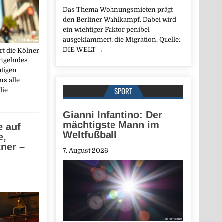
Das Thema Wohnungsmieten prägt
den Berliner Wahlkampf. Dabei wird
ein wichtiger Faktor penibel
ausgeklammert: die Migration. Quelle:
DIE WELT
→
rt die Kölner
ngelndes
htigen
ns alle
SPORT
die
Gianni Infantino: Der
mächtigste Mann im
e auf
Weltfußball
e,
tner –
7. August 2026