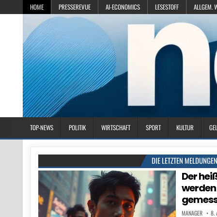
HOME
PRESSEREVUE
AI-ECONOMICS
LESESTOFF
ALLGEM. 
TOP-NEWS
POLITIK
WIRTSCHAFT
SPORT
KULTUR
GE
DIE LETZTEN MELDUNGE
Der hei
werden
gemes
MANAGER
8.