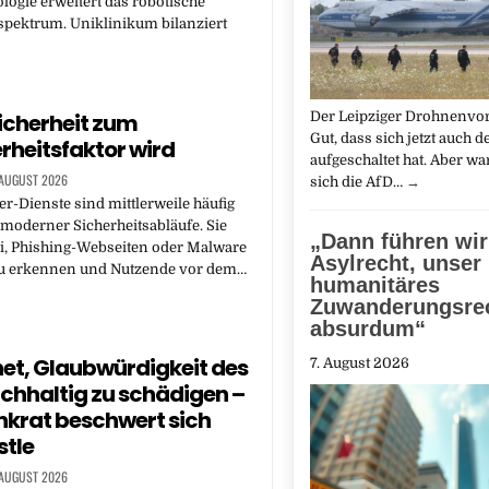
logie erweitert das robotische
spektrum. Uniklinikum bilanziert
icherheit zum
Der Leipziger Drohnenvorfa
Gut, dass sich jetzt auch d
rheitsfaktor wird
aufgeschaltet hat. Aber w
 AUGUST 2026
sich die AfD…
→
-Dienste sind mittlerweile häufig
 moderner Sicherheitsabläufe. Sie
„Dann führen wir
i, Phishing-Webseiten oder Malware
Asylrecht, unser
 zu erkennen und Nutzende vor dem…
humanitäres
Zuwanderungsrec
absurdum“
et, Glaubwürdigkeit des
7. August 2026
hhaltig zu schädigen –
krat beschwert sich
stle
 AUGUST 2026