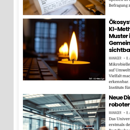
Befragung z
Ökosyst
KI-Met
Muster 
Gemein
sichtba
MANAGER
8.
Mikrobielle
auf Umwelt
Vielfalt ma
erkennbar.
Instituts fü
Neue Di
roboter
MANAGER
8.
Das Univers
erstmals de