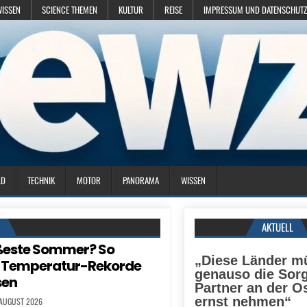
WISSEN
SCIENCE THEMEN
KULTUR
REISE
IMPRESSUM UND DATENSCHUTZ
LD
TECHNIK
MOTOR
PANORAMA
WISSEN
N
AKTUELL
ßeste Sommer? So
„Diese Länder m
 Temperatur-Rekorde
genauso die Sorg
sen
Partner an der O
ernst nehmen“
 AUGUST 2026