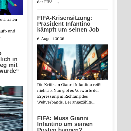
der FIFA…
→
FIFA-Krisensitzung:
ta traten
Präsident Infantino
kämpft um seinen Job
uft- und
in…
→
6. August 2026
b
lich in
ieg mit
 würde“
Die Kritik an Gianni Infantino reißt
nicht ab. Nun gibt es Vorwürfe der
Erpressung in Richtung des
Weltverbands. Der angezählte…
→
FIFA: Muss Gianni
Infantino um seinen
Posten bangen?