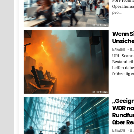
Port-Techno
Operations
pro…
Wenn S
Unsiche
MANAGER
8.
URL-Scanner
Bestandteil
helfen dabe
frühzeitig
„Geeign
WDR nac
Rundfun
über Re
MANAGER
8.