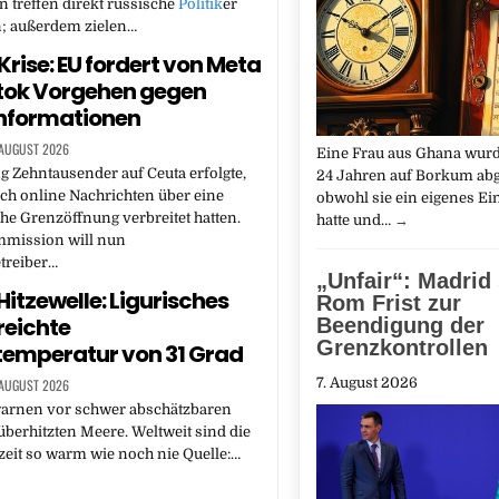
treffen direkt russische
Politik
er
; außerdem zielen…
rise: EU fordert von Meta
tok Vorgehen gegen
informationen
 AUGUST 2026
Eine Frau aus Ghana wur
 Zehntausender auf Ceuta erfolgte,
24 Jahren auf Borkum ab
ch online Nachrichten über eine
obwohl sie ein eigenes 
he Grenzöffnung verbreitet hatten.
hatte und…
→
mission will nun
treiber…
„Unfair“: Madrid 
Hitzewelle: Ligurisches
Rom Frist zur
reichte
Beendigung der
Grenzkontrollen
emperatur von 31 Grad
7. August 2026
 AUGUST 2026
warnen vor schwer abschätzbaren
überhitzten Meere. Weltweit sind die
eit so warm wie noch nie Quelle:…