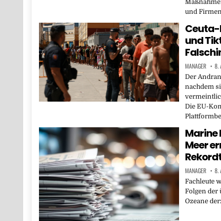
Maßnahmen 
und Firmen
Ceuta-K
und Tik
Falsch
MANAGER
8.
Der Andrang
nachdem si
vermeintlic
Die EU-Kom
Plattformbe
Marine 
Meer er
Rekordt
MANAGER
8.
Fachleute 
Folgen der 
Ozeane derz