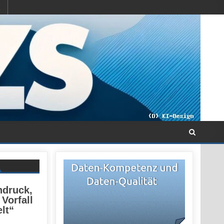
ndruck,
Vorfall
lt“