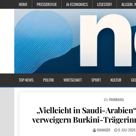
HOME
PRESSEREVUE
AI-ECONOMICS
LESESTOFF
ALLGEM. 
TOP-NEWS
POLITIK
WIRTSCHAFT
SPORT
KULTUR
GE
POSTED IN
PANORAMA
„Vielleicht in Saudi-Arabie
verweigern Burkini-Trägerinn
MANAGER
9. JULI 2026