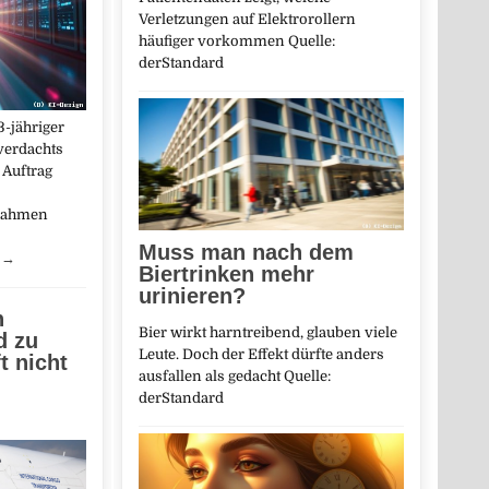
Verletzungen auf Elektrorollern
häufiger vorkommen Quelle:
derStandard
-jähriger
verdachts
 Auftrag
fnahmen
Muss man nach dem
…
→
Biertrinken mehr
urinieren?
n
Bier wirkt harntreibend, glauben viele
d zu
Leute. Doch der Effekt dürfte anders
t nicht
ausfallen als gedacht Quelle:
derStandard