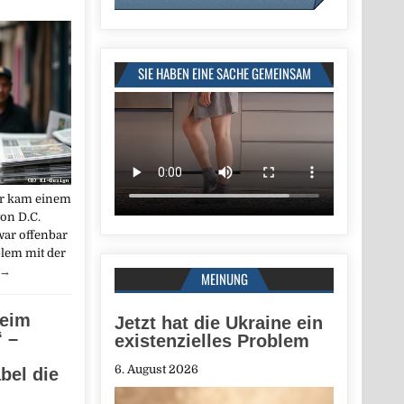
SIE HABEN EINE SACHE GEMEINSAM
er kam einem
on D.C.
war offenbar
lem mit der
→
MEINUNG
beim
Jetzt hat die Ukraine ein
“ –
existenzielles Problem
6. August 2026
bel die