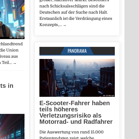
nach Schicksalsschlägen sind die
Deutschen auf der Suche nach Halt.
Erstaunlich ist die Verdrängung eines
Konzepts,…
→
schlandtrend
PANORAMA
die Union
Niveau aus
n Teil…
→
ts in
E-Scooter-Fahrer haben
teils höheres
Verletzungsrisiko als
Motorrad- und Radfahrer
Die Auswertung von rund 15.000
Patientendaten zeigt, welche