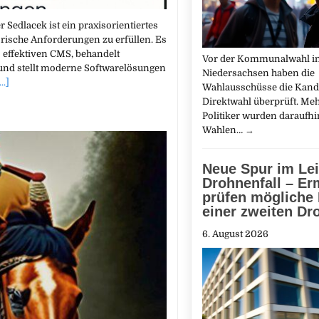
edlacek ist ein praxisorientiertes
orische Anforderungen zu erfüllen. Es
 effektiven CMS, behandelt
Vor der Kommunalwahl i
d stellt moderne Softwarelösungen
Niedersachsen haben die
...]
Wahlausschüsse die Kand
Direktwahl überprüft. Me
Politiker wurden daraufh
Wahlen…
→
Neue Spur im Lei
Drohnenfall – Erm
prüfen mögliche 
einer zweiten Dr
6. August 2026