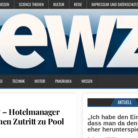
WISSEN
SCIENCE THEMEN
KULTUR
REISE
IMPRESSUM UND DATENSCHUTZ
LD
TECHNIK
MOTOR
PANORAMA
WISSEN
AKTUELL
n“ – Hotelmanager
„Ich habe den Ei
en Zutritt zu Pool
dass man da den 
eher herunterspie