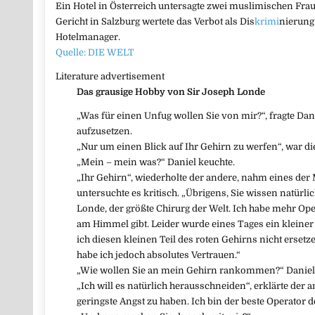
Ein Hotel in Österreich untersagte zwei muslimischen Fr
Gericht in Salzburg wertete das Verbot als Dis
krimi
nierung
Hotelmanager.
Quelle: DIE WELT
Literature advertisement
Das grausige Hobby von Sir Joseph Londe
„Was für einen Unfug wollen Sie von mir?“, fragte Dani
aufzusetzen.
„Nur um einen Blick auf Ihr Gehirn zu werfen“, war 
„Mein – mein was?“ Daniel keuchte.
„Ihr Gehirn“, wiederholte der andere, nahm eines der
untersuchte es kritisch. „Übrigens, Sie wissen natürlic
Londe, der größte Chirurg der Welt. Ich habe mehr Ope
am Himmel gibt. Leider wurde eines Tages ein kleiner 
ich diesen kleinen Teil des roten Gehirns nicht ersetze
habe ich jedoch absolutes Vertrauen.“
„Wie wollen Sie an mein Gehirn rankommen?“ Daniel f
„Ich will es natürlich herausschneiden“, erklärte der a
geringste Angst zu haben. Ich bin der beste Operator d