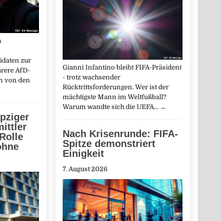
n
idaten zur
Gianni Infantino bleibt FIFA-Präsident
hrere AfD-
- trotz wachsender
in von den
Rücktrittsforderungen. Wer ist der
mächtigste Mann im Weltfußball?
Warum wandte sich die UEFA…
→
pziger
ittler
Nach Krisenrunde: FIFA-
Rolle
Spitze demonstriert
ohne
Einigkeit
7. August 2026