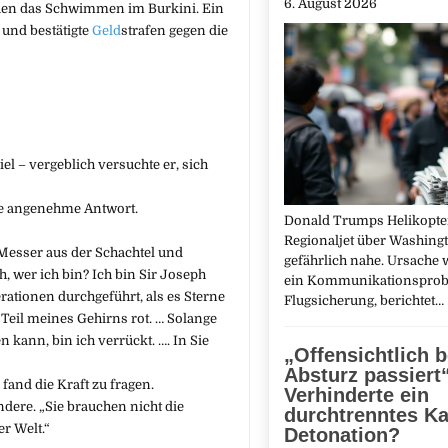
6. August 2026
auen das Schwimmen im Burkini. Ein
 und bestätigte
Geld
strafen gegen die
el – vergeblich versuchte er, sich
die angenehme Antwort.
Donald Trumps Helikopt
Regionaljet über Washingt
 Messer aus der Schachtel und
gefährlich nahe. Ursache 
h, wer ich bin? Ich bin Sir Joseph
ein Kommunikationsprob
rationen durchgeführt, als es Sterne
Flugsicherung, berichtet…
Teil meines Gehirns rot. … Solange
n kann, bin ich verrückt. …. In Sie
„Offensichtlich 
Absturz passiert
and die Kraft zu fragen.
Verhinderte ein
ndere. „Sie brauchen nicht die
durchtrenntes Ka
er Welt.“
Detonation?