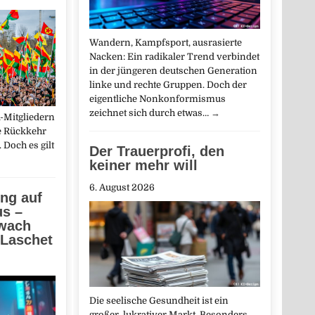
Wandern, Kampfsport, ausrasierte
Nacken: Ein radikaler Trend verbindet
in der jüngeren deutschen Generation
linke und rechte Gruppen. Doch der
eigentliche Nonkonformismus
zeichnet sich durch etwas…
→
-Mitgliedern
ne Rückkehr
 Doch es gilt
Der Trauerprofi, den
keiner mehr will
6. August 2026
ng auf
us –
wach
 Laschet
Die seelische Gesundheit ist ein
großer, lukrativer Markt. Besonders