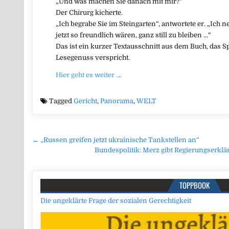
„Und was machen Sie danach mit mir?“
Der Chirurg kicherte.
„Ich begrabe Sie im Steingarten“, antwortete er. „Ich
jetzt so freundlich wären, ganz still zu bleiben …“
Das ist ein kurzer Textausschnitt aus dem Buch, das
Lesegenuss verspricht.
Hier geht es weiter ..
.
Tagged
Gericht
,
Panorama
,
WELT
Beitragsnavigation
← „Russen greifen jetzt ukrainische Tankstellen an“
Bundespolitik: Merz gibt Regierungserklä
TOPPBOOK
Die ungeklärte Frage der sozialen Gerechtigkeit