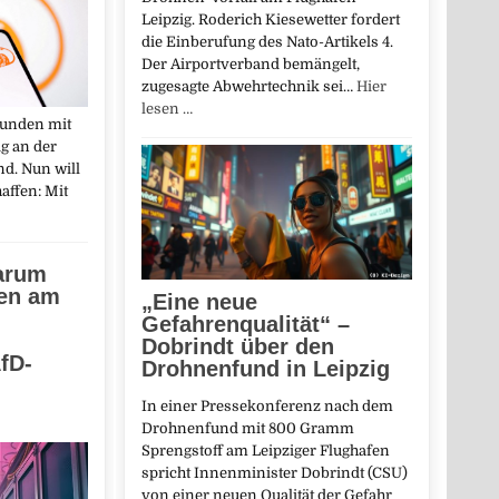
Leipzig. Roderich Kiesewetter fordert
die Einberufung des Nato-Artikels 4.
Der Airportverband bemängelt,
zugesagte Abwehrtechnik sei…
Hier
lesen …
Kunden mit
ig an der
d. Nun will
affen: Mit
warum
en am
„Eine neue
Gefahrenqualität“ –
Dobrindt über den
fD-
Drohnenfund in Leipzig
In einer Pressekonferenz nach dem
Drohnenfund mit 800 Gramm
Sprengstoff am Leipziger Flughafen
spricht Innenminister Dobrindt (CSU)
von einer neuen Qualität der Gefahr