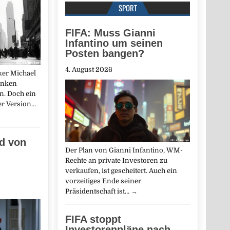
SPORT
FIFA: Muss Gianni
Infantino um seinen
Posten bangen?
4. August 2026
ker Michael
inken
n. Doch ein
ner Version…
ed von
Der Plan von Gianni Infantino, WM-
Rechte an private Investoren zu
verkaufen, ist gescheitert. Auch ein
vorzeitiges Ende seiner
Präsidentschaft ist…
→
FIFA stoppt
Investorenpläne nach