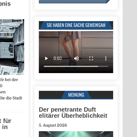
bnis
SIE HABEN EINE SACHE GEMEINSAM
fe bei der
00
nen
MEINUNG
te die Stadt
Der penetrante Duft
elitärer Überheblichkeit
 für
5. August 2026
 in