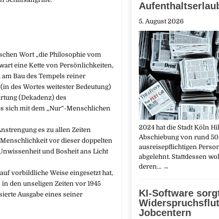
Aufenthaltserlau
5. August 2026
lischen Wort „die Philosophie vom
nwart eine Kette von Persönlichkeiten,
, am Bau des Tempels reiner
(in des Wortes weitester Bedeutung)
artung (Dekadenz) des
es sich mit dem „Nur“-Menschlichen
2024 hat die Stadt Köln Hil
Anstrengung es zu allen Zeiten
Abschiebung von rund 5
 Menschlichkeit vor dieser doppelten
ausreisepflichtigen Perso
 Unwissenheit und Bosheit ans Licht
abgelehnt. Stattdessen woll
deren…
→
uf vorbildliche Weise eingesetzt hat,
 in den unseligen Zeiten vor 1945
KI-Software sorgt
sierte Ausgabe eines seiner
Widerspruchsflut
Jobcentern