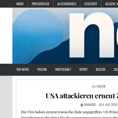
HOME
PRESSEREVUE
AI-ECONOMICS
LESESTOFF
ALLGEM. 
TOP-NEWS
POLITIK
WIRTSCHAFT
SPORT
KULTUR
GE
POSTED IN
POLITIK
USA attackieren erneut 
MANAGER
9. JULI 2026
Die USA haben erneut iranische Ziele angegriffen. US-Präs
Vergeltungsmaßnahme für die vorangegangenen iranischen 