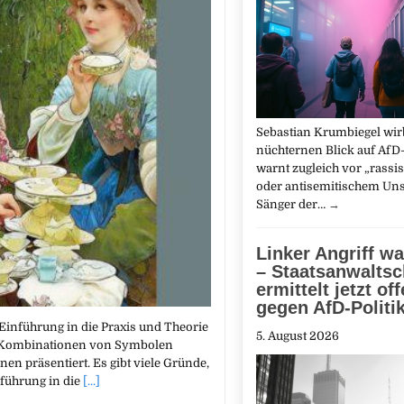
Sebastian Krumbiegel wirb
nüchternen Blick auf AfD
warnt zugleich vor „rassi
oder antisemitischem Uns
Sänger der…
→
Linker Angriff wa
– Staatsanwaltsc
ermittelt jetzt of
gegen AfD-Politi
Einführung in die Praxis und Theorie
5. August 2026
d Kombinationen von Symbolen
nen präsentiert. Es gibt viele Gründe,
nführung in die
[...]