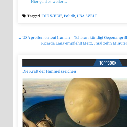
Hier geht es weiter …
Tagged
"DIE WELT"
,
Politik
,
USA
,
WELT
Beitragsnavigation
← USA greifen erneut Iran an – Teheran kündigt Gegenangrif
Ricarda Lang empfiehlt Merz, „mal zehn Minute
TOPPBOOK
Die Kraft der Himmelszeichen