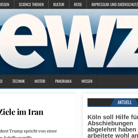
WISSEN
SCIENCE THEMEN
KULTUR
REISE
IMPRESSUM UND DATENSCHUTZ
LD
TECHNIK
MOTOR
PANORAMA
WISSEN
AKTUELL
Ziele im Iran
Köln soll Hilfe fü
Abschiebungen
abgelehnt haben
ident Trump spricht von einer
arbeitete wohl a
Schiffsangriffe.