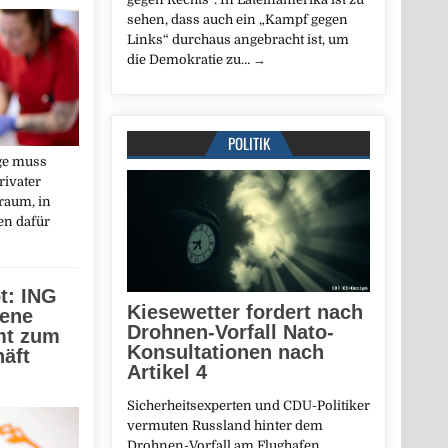
sehen, dass auch ein „Kampf gegen
Links“ durchaus angebracht ist, um
die Demokratie zu…
→
POLITIK
ege muss
rivater
raum, in
n dafür
t: ING
Kiesewetter fordert nach
gene
Drohnen-Vorfall Nato-
mt zum
Konsultationen nach
äft
Artikel 4
Sicherheitsexperten und CDU-Politiker
vermuten Russland hinter dem
Drohnen-Vorfall am Flughafen