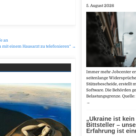
5. August 2026
fe an
n mit einem Hausarzt zu telefonieren“ →
Immer mehr Jobcenter er
seitenlange Widersprüche
Stützebescheide, erstellt m
Software. Die Behörden ge
Belastungsgrenze. Quelle
→
„Ukraine ist kein
Bittsteller – unse
Erfahrung ist ei