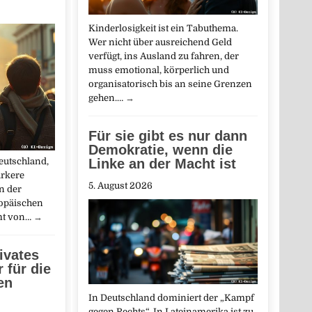
Kinderlosigkeit ist ein Tabuthema.
Wer nicht über ausreichend Geld
verfügt, ins Ausland zu fahren, der
muss emotional, körperlich und
organisatorisch bis an seine Grenzen
gehen.…
→
Für sie gibt es nur dann
Demokratie, wenn die
eutschland,
Linke an der Macht ist
ärkere
5. August 2026
n der
ropäischen
mt von…
→
ivates
 für die
en
In Deutschland dominiert der „Kampf
gegen Rechts“. In Lateinamerika ist zu