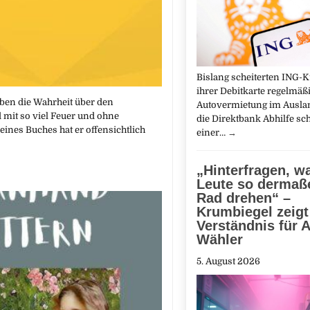
Bislang scheiterten ING-
ihrer Debitkarte regelmäß
haben die Wahrheit über den
Autovermietung im Auslan
d mit so viel Feuer und ohne
die Direktbank Abhilfe sch
ines Buches hat er offensichtlich
einer…
→
„Hinterfragen, 
Leute so dermaß
Rad drehen“ –
Krumbiegel zeigt
Verständnis für A
Wähler
5. August 2026