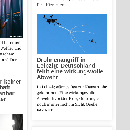
für…
Hier lesen …
t für einen
-Wähler und
stischem
Drohnenangriff in
inn“. Der
Leipzig: Deutschland
fehlt eine wirkungsvolle
Abwehr
r keiner
haft
In Leipzig wäre es fast zur Katastrophe
fenbar
gekommen. Eine wirkungsvolle
ker
Abwehr hybrider Kriegsführung ist
noch immer nicht in Sicht. Quelle:
FAZ.NET