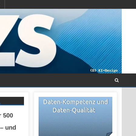
r 500
 – und
n