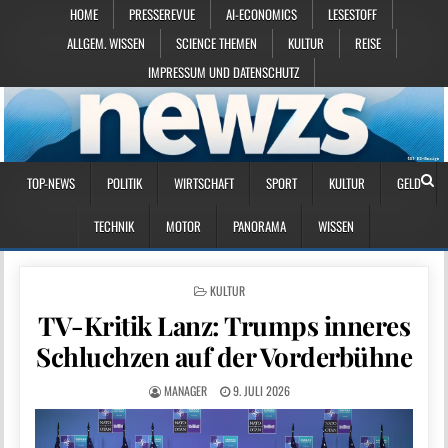
HOME
PRESSEREVUE
AI-ECONOMICS
LESESTOFF
ALLGEM. WISSEN
SCIENCE THEMEN
KULTUR
REISE
IMPRESSUM UND DATENSCHUTZ
TOP-NEWS
POLITIK
WIRTSCHAFT
SPORT
KULTUR
GELD
TECHNIK
MOTOR
PANORAMA
WISSEN
POSTED IN
KULTUR
TV-Kritik Lanz: Trumps inneres
Schluchzen auf der Vorderbühne
MANAGER
9. JULI 2026