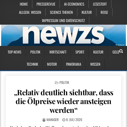
HOME
PRESSEREVUE
AI-ECONOMICS
LESESTOFF
ALLGEM. WISSEN
SCIENCE THEMEN
KULTUR
REISE
IMPRESSUM UND DATENSCHUTZ
TOP-NEWS
POLITIK
WIRTSCHAFT
SPORT
KULTUR
GELD
TECHNIK
MOTOR
PANORAMA
WISSEN
POSTED IN
POLITIK
„Relativ deutlich sichtbar, dass
die Ölpreise wieder ansteigen
werden“
MANAGER
8. JULI 2026