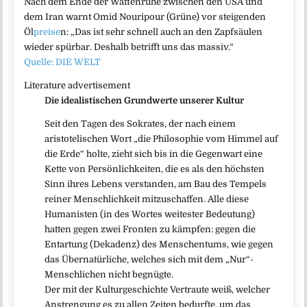
Nach dem Ende der Waffenruhe zwischen den USA und
dem Iran warnt Omid Nouripour (Grüne) vor steigenden
Öl
preise
n: „Das ist sehr schnell auch an den Zapfsäulen
wieder spürbar. Deshalb betrifft uns das massiv.“
Quelle: DIE WELT
Literature advertisement
Die idealistischen Grundwerte unserer Kultur
Seit den Tagen des Sokrates, der nach einem
aristotelischen Wort „die Philosophie vom Himmel auf
die Erde“ holte, zieht sich bis in die Gegenwart eine
Kette von Persönlichkeiten, die es als den höchsten
Sinn ihres Lebens verstanden, am Bau des Tempels
reiner Menschlichkeit mitzuschaffen. Alle diese
Humanisten (in des Wortes weitester Bedeutung)
hatten gegen zwei Fronten zu kämpfen: gegen die
Entartung (Dekadenz) des Menschentums, wie gegen
das Übernatürliche, welches sich mit dem „Nur“-
Menschlichen nicht begnügte.
Der mit der Kulturgeschichte Vertraute weiß, welcher
Anstrengung es zu allen Zeiten bedurfte, um das