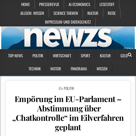
HOME
PRESSEREVUE
AI-ECONOMICS
LESESTOFF
ALLGEM. WISSEN
SCIENCE THEMEN
KULTUR
REISE
IMPRESSUM UND DATENSCHUTZ
TOP-NEWS
POLITIK
WIRTSCHAFT
SPORT
KULTUR
GELD
TECHNIK
MOTOR
PANORAMA
WISSEN
POSTED IN
POLITIK
Empörung im EU-Parlament –
Abstimmung über
„Chatkontrolle“ im Eilverfahren
geplant