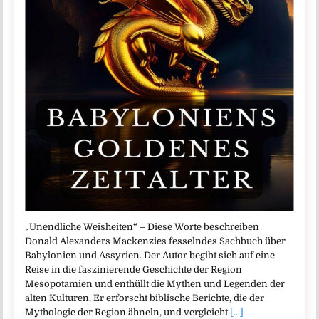
„Unendliche Weisheiten“ – Diese Worte beschreiben
Donald Alexanders Mackenzies fesselndes Sachbuch über
Babylonien und Assyrien. Der Autor begibt sich auf eine
Reise in die faszinierende Geschichte der Region
Mesopotamien und enthüllt die Mythen und Legenden der
alten Kulturen. Er erforscht biblische Berichte, die der
Mythologie der Region ähneln, und vergleicht
[...]