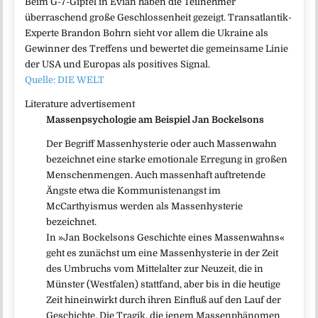
Beim G-7-Gipfel in Évian haben die Teilnehmer
überraschend große Geschlossenheit gezeigt. Transatlantik-
Experte Brandon Bohrn sieht vor allem die Ukraine als
Gewinner des Treffens und bewertet die gemeinsame Linie
der USA und Europas als positives Signal.
Quelle: DIE WELT
Literature advertisement
Massenpsychologie am Beispiel Jan Bockelsons
Der Begriff Massenhysterie oder auch Massenwahn
bezeichnet eine starke emotionale Erregung in großen
Menschenmengen. Auch massenhaft auftretende
Ängste etwa die Kommunistenangst im
McCarthyismus werden als Massenhysterie
bezeichnet.
In »Jan Bockelsons Geschichte eines Massenwahns«
geht es zunächst um eine Massenhysterie in der Zeit
des Umbruchs vom Mittelalter zur Neuzeit, die in
Münster (Westfalen) stattfand, aber bis in die heutige
Zeit hineinwirkt durch ihren Einfluß auf den Lauf der
Geschichte. Die Tragik, die jenem Massenphänomen