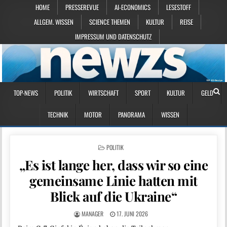
HOME
PRESSEREVUE
AI-ECONOMICS
LESESTOFF
ALLGEM. WISSEN
SCIENCE THEMEN
KULTUR
REISE
IMPRESSUM UND DATENSCHUTZ
TOP-NEWS
POLITIK
WIRTSCHAFT
SPORT
KULTUR
GELD
TECHNIK
MOTOR
PANORAMA
WISSEN
POSTED IN
POLITIK
„Es ist lange her, dass wir so eine
gemeinsame Linie hatten mit
Blick auf die Ukraine“
MANAGER
17. JUNI 2026