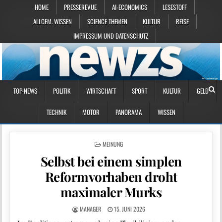
HOME
PRESSEREVUE
AI-ECONOMICS
LESESTOFF
ALLGEM. WISSEN
SCIENCE THEMEN
KULTUR
REISE
IMPRESSUM UND DATENSCHUTZ
TOP-NEWS
POLITIK
WIRTSCHAFT
SPORT
KULTUR
GELD
TECHNIK
MOTOR
PANORAMA
WISSEN
POSTED IN
MEINUNG
Selbst bei einem simplen
Reformvorhaben droht
maximaler Murks
MANAGER
15. JUNI 2026