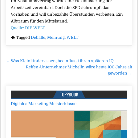
Im Koalitionsvertrag wurde eine Flexibilisierung der
Arbeitszeit vereinbart. Doch die SPD schrumpft das
Vorhaben und will unbezahlte Überstunden verbieten. Ein
Albtraum für den Mittelstand.
Quelle: DIE WELT
Tagged
Debatte
,
Meinung
,
WELT
Beitragsnavigation
← Was Kleinkinder essen, beeinflusst ihren späteren IQ
Reifen-Unternehmer Michelin wäre heute 100 Jahre alt
geworden →
TOPPBOOK
Digitales Marketing Meisterklasse