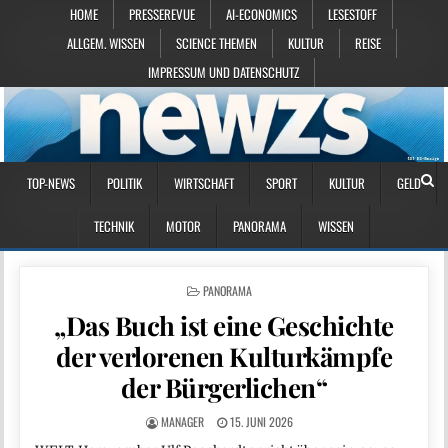
HOME
PRESSEREVUE
AI-ECONOMICS
LESESTOFF
ALLGEM. WISSEN
SCIENCE THEMEN
KULTUR
REISE
IMPRESSUM UND DATENSCHUTZ
TOP-NEWS
POLITIK
WIRTSCHAFT
SPORT
KULTUR
GELD
TECHNIK
MOTOR
PANORAMA
WISSEN
POSTED IN
PANORAMA
„Das Buch ist eine Geschichte
der verlorenen Kulturkämpfe
der Bürgerlichen“
MANAGER
15. JUNI 2026