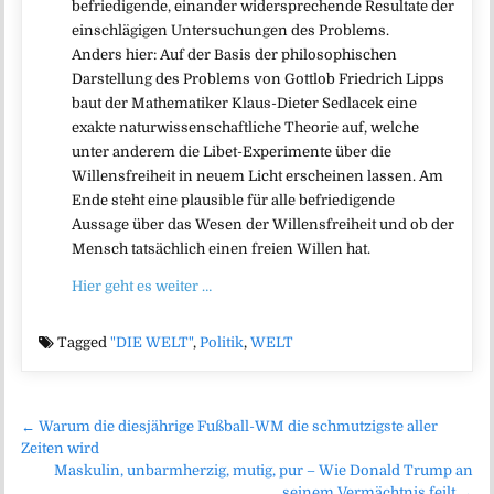
befriedigende, einander widersprechende Resultate der
einschlägigen Untersuchungen des Problems.
Anders hier: Auf der Basis der philosophischen
Darstellung des Problems von Gottlob Friedrich Lipps
baut der Mathematiker Klaus-Dieter Sedlacek eine
exakte naturwissenschaftliche Theorie auf, welche
unter anderem die Libet-Experimente über die
Willensfreiheit in neuem Licht erscheinen lassen. Am
Ende steht eine plausible für alle befriedigende
Aussage über das Wesen der Willensfreiheit und ob der
Mensch tatsächlich einen freien Willen hat.
Hier geht es weiter …
Tagged
"DIE WELT"
,
Politik
,
WELT
Beitragsnavigation
← Warum die diesjährige Fußball-WM die schmutzigste aller
Zeiten wird
Maskulin, unbarmherzig, mutig, pur – Wie Donald Trump an
seinem Vermächtnis feilt →