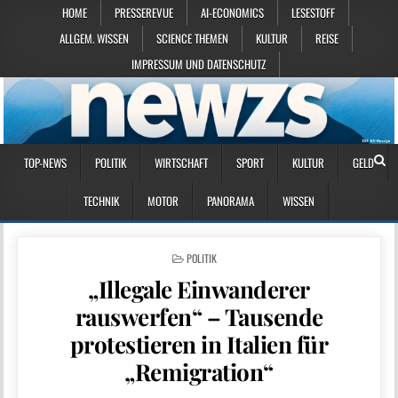
HOME
PRESSEREVUE
AI-ECONOMICS
LESESTOFF
ALLGEM. WISSEN
SCIENCE THEMEN
KULTUR
REISE
IMPRESSUM UND DATENSCHUTZ
TOP-NEWS
POLITIK
WIRTSCHAFT
SPORT
KULTUR
GELD
TECHNIK
MOTOR
PANORAMA
WISSEN
POSTED IN
POLITIK
„Illegale Einwanderer
rauswerfen“ – Tausende
protestieren in Italien für
„Remigration“