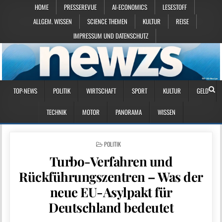
HOME
PRESSEREVUE
AI-ECONOMICS
LESESTOFF
ALLGEM. WISSEN
SCIENCE THEMEN
KULTUR
REISE
IMPRESSUM UND DATENSCHUTZ
TOP-NEWS
POLITIK
WIRTSCHAFT
SPORT
KULTUR
GELD
TECHNIK
MOTOR
PANORAMA
WISSEN
POSTED IN
POLITIK
Turbo-Verfahren und
Rückführungszentren – Was der
neue EU-Asylpakt für
Deutschland bedeutet