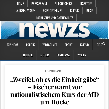
HOME
PRESSEREVUE
AI-ECONOMICS
LESESTOFF
ALLGEM. WISSEN
SCIENCE THEMEN
KULTUR
REISE
IMPRESSUM UND DATENSCHUTZ
TOP-NEWS
POLITIK
WIRTSCHAFT
SPORT
KULTUR
GELD
TECHNIK
MOTOR
PANORAMA
WISSEN
POSTED IN
PANORAMA
„Zweifel, ob es die Einheit gäbe“
– Fischer warnt vor
nationalistischem Kurs der AfD
um Höcke