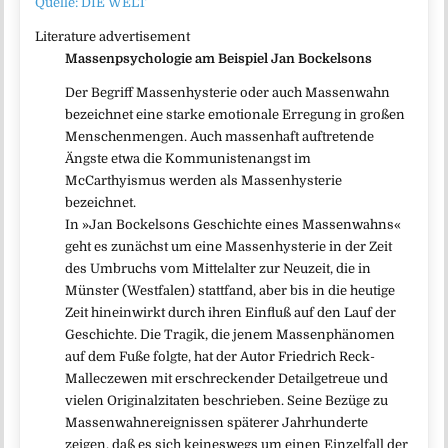
Quelle: DIE WELT
Literature advertisement
Massenpsychologie am Beispiel Jan Bockelsons
Der Begriff Massenhysterie oder auch Massenwahn
bezeichnet eine starke emotionale Erregung in großen
Menschenmengen. Auch massenhaft auftretende
Ängste etwa die Kommunistenangst im
McCarthyismus werden als Massenhysterie
bezeichnet.
In »Jan Bockelsons Geschichte eines Massenwahns«
geht es zunächst um eine Massenhysterie in der Zeit
des Umbruchs vom Mittelalter zur Neuzeit, die in
Münster (Westfalen) stattfand, aber bis in die heutige
Zeit hineinwirkt durch ihren Einfluß auf den Lauf der
Geschichte. Die Tragik, die jenem Massenphänomen
auf dem Fuße folgte, hat der Autor Friedrich Reck-
Malleczewen mit erschreckender Detailgetreue und
vielen Originalzitaten beschrieben. Seine Bezüge zu
Massenwahnereignissen späterer Jahrhunderte
zeigen, daß es sich keineswegs um einen Einzelfall der