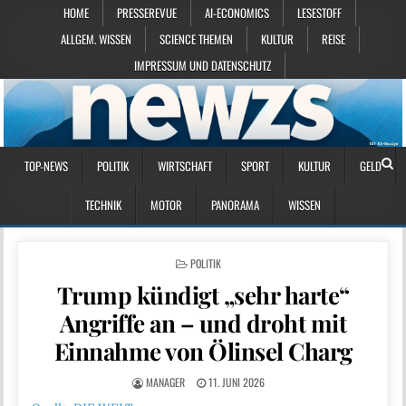
HOME
PRESSEREVUE
AI-ECONOMICS
LESESTOFF
ALLGEM. WISSEN
SCIENCE THEMEN
KULTUR
REISE
IMPRESSUM UND DATENSCHUTZ
TOP-NEWS
POLITIK
WIRTSCHAFT
SPORT
KULTUR
GELD
TECHNIK
MOTOR
PANORAMA
WISSEN
POSTED IN
POLITIK
Trump kündigt „sehr harte“
Angriffe an – und droht mit
Einnahme von Ölinsel Charg
MANAGER
11. JUNI 2026