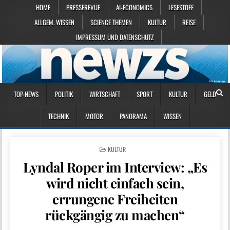
HOME
PRESSEREVUE
AI-ECONOMICS
LESESTOFF
ALLGEM. WISSEN
SCIENCE THEMEN
KULTUR
REISE
IMPRESSUM UND DATENSCHUTZ
TOP-NEWS
POLITIK
WIRTSCHAFT
SPORT
KULTUR
GELD
TECHNIK
MOTOR
PANORAMA
WISSEN
POSTED IN
KULTUR
Lyndal Roper im Interview: „Es
wird nicht einfach sein,
errungene Freiheiten
rückgängig zu machen“