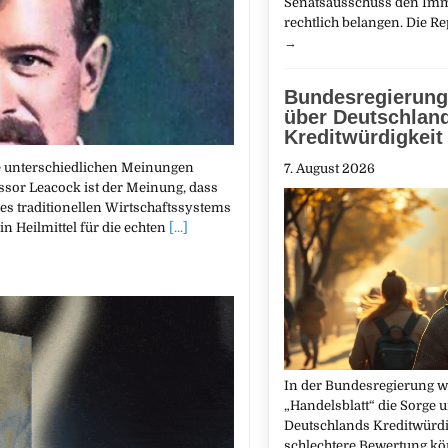
Senatsausschuss den Im
rechtlich belangen. Die R
→
Bundesregierung
über Deutschlan
Kreditwürdigkeit
die unterschiedlichen Meinungen
7. August 2026
ssor Leacock ist der Meinung, dass
es traditionellen Wirtschaftssystems
in Heilmittel für die echten
[...]
In der Bundesregierung wä
„Handelsblatt“ die Sorge 
Deutschlands Kreditwürdi
schlechtere Bewertung kö