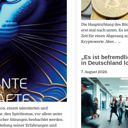
Die Haupt­richtung des Bit
erst mal nach unten. Es is
Zeit für einen Abgesang a
Kryptowerte. Aber…
→
„Es ist befremdl
in Deutschland lo
7. August 2026
on, einem talentierten und
, den Spiritismus, vor allem unter
ischer Sitzungen beobachtet werden.
rteilung seiner Erfahrungen und