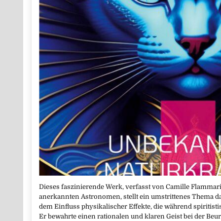
Dieses faszinierende Werk, verfasst von Camille Flammari
anerkannten Astronomen, stellt ein umstrittenes Thema dar
dem Einfluss physikalischer Effekte, die während spiritist
Er bewahrte einen rationalen und klaren Geist bei der Beu