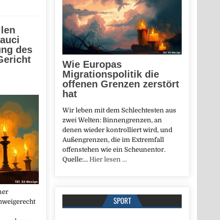
len
auci
ung des
Gericht
Wie Europas
Migrationspolitik die
offenen Grenzen zerstört
hat
Wir leben mit dem Schlechtesten aus
zwei Welten: Binnengrenzen, an
denen wieder kontrolliert wird, und
Außengrenzen, die im Extremfall
offenstehen wie ein Scheunentor.
Quelle:…
Hier lesen …
ner
SPORT
hweigerecht