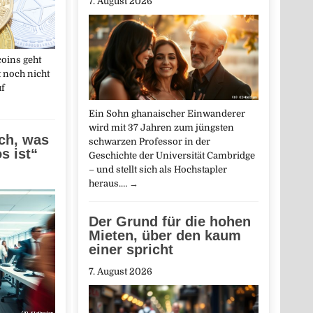
7. August 2026
coins geht
t noch nicht
uf
Ein Sohn ghanaischer Einwanderer
wird mit 37 Jahren zum jüngsten
ich, was
schwarzen Professor in der
s ist“
Geschichte der Universität Cambridge
– und stellt sich als Hochstapler
heraus.…
→
Der Grund für die hohen
Mieten, über den kaum
einer spricht
7. August 2026