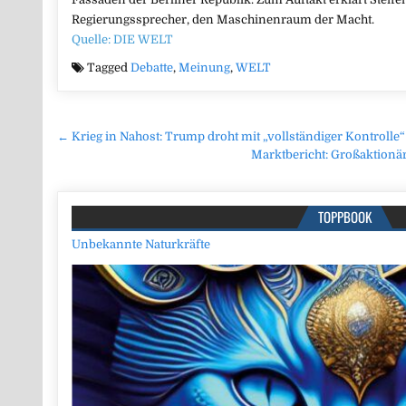
Regierungssprecher, den Maschinenraum der Macht.
Quelle: DIE WELT
Tagged
Debatte
,
Meinung
,
WELT
Beitragsnavigation
← Krieg in Nahost: Trump droht mit „vollständiger Kontrolle“
Marktbericht: Großaktionä
TOPPBOOK
Unbekannte Naturkräfte