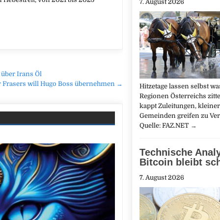
7. August 2026
 über Irans Öl
r Frasers will Hugo Boss übernehmen →
Hitzetage lassen selbst w
Regionen Österreichs zitt
kappt Zuleitungen, kleine
Gemeinden greifen zu Ver
Quelle: FAZ.NET
→
Technische Anal
Bitcoin bleibt s
7. August 2026