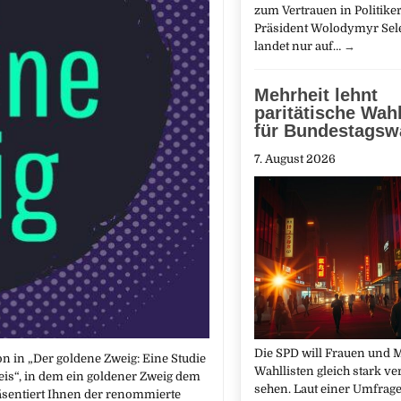
zum Vertrauen in Politiker
Präsident Wolodymyr Sel
landet nur auf…
→
Mehrheit lehnt
paritätische Wahl
für Bundestagsw
7. August 2026
Die SPD will Frauen und 
on in „Der goldene Zweig: Eine Studie
Wahllisten gleich stark ve
neis“, in dem ein goldener Zweig dem
sehen. Laut einer Umfrage
äsentiert Ihnen der renommierte