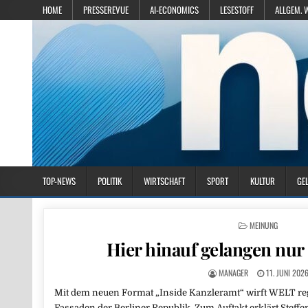
HOME
PRESSEREVUE
AI-ECONOMICS
LESESTOFF
ALLGEM. 
TOP-NEWS
POLITIK
WIRTSCHAFT
SPORT
KULTUR
GE
POSTED IN
MEINUNG
Hier hinauf gelangen nur
MANAGER
11. JUNI 202
Mit dem neuen Format „Inside Kanzleramt“ wirft WELT reg
Fassaden der Berliner Republik. Zum Auftakt erklärt Steffe