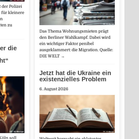
 der Polizei
 für kleinere
en
ten zu
Das Thema Wohnungsmieten prägt
den Berliner Wahlkampf. Dabei wird
ein wichtiger Faktor penibel
der die
ausgeklammert: die Migration. Quelle:
DIE WELT
→
ht“
Jetzt hat die Ukraine ein
existenzielles Problem
6. August 2026
Köln soll
Weltweit herrscht ein eklatanter