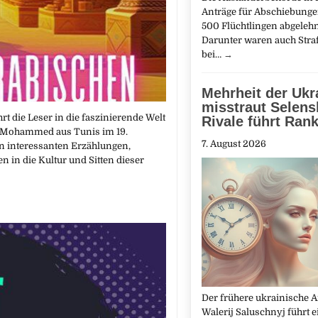
Anträge für Abschiebung
500 Flüchtlingen abgelehn
Darunter waren auch Straft
bei…
→
Mehrheit der Ukr
misstraut Selens
t die Leser in die faszinierende Welt
Rivale führt Ran
ch Mohammed aus Tunis im 19.
7. August 2026
an interessanten Erzählungen,
 in die Kultur und Sitten dieser
Der frühere ukrainische 
Walerij Saluschnyj führt 