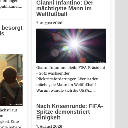
munologen
Gianni Infantino: Der
epublikaner…
mächtigste Mann im
Weltfußball
7. August 2026
 besorgt
ds
Gianni Infantino bleibt FIFA-Präsident
- trotz wachsender
Rücktrittsforderungen. Wer ist der
mächtigste Mann im Weltfußball?
Warum wandte sich die UEFA…
→
Nach Krisenrunde: FIFA-
chst laut
Spitze demonstriert
um
Einigkeit
gkeit. Eine
7. August 2026
nnte höhere