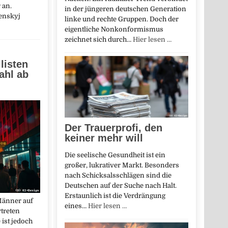
 an.
in der jüngeren deutschen Generation
enskyj
linke und rechte Gruppen. Doch der
eigentliche Nonkonformismus
zeichnet sich durch…
Hier lesen …
listen
ahl ab
Der Trauerprofi, den
keiner mehr will
Die seelische Gesundheit ist ein
großer, lukrativer Markt. Besonders
nach Schicksalsschlägen sind die
Deutschen auf der Suche nach Halt.
Erstaunlich ist die Verdrängung
Männer auf
eines…
Hier lesen …
rtreten
 ist jedoch