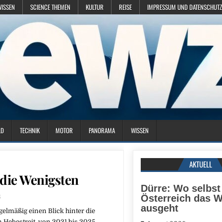
WISSEN
SCIENCE THEMEN
KULTUR
REISE
IMPRESSUM UND DATENSCHUTZ
LD
TECHNIK
MOTOR
PANORAMA
WISSEN
AKTUELL
 die Wenigsten
Dürre: Wo selbst
6
Österreich das 
ausgeht
elmäßig einen Blick hinter die
n Hebestreit, von 2021 bis 2025