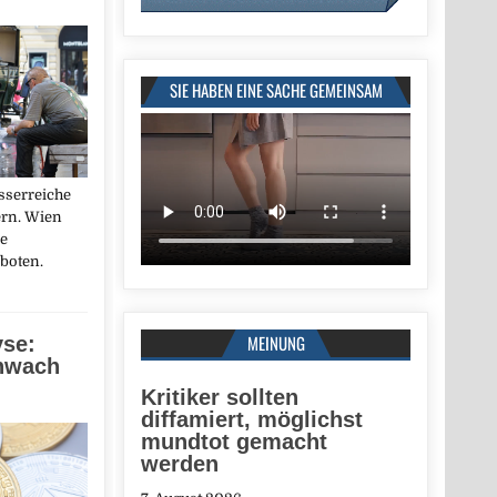
SIE HABEN EINE SACHE GEMEINSAM
asserreiche
ern. Wien
re
boten.
MEINUNG
yse:
chwach
Kritiker sollten
diffamiert, möglichst
mundtot gemacht
werden