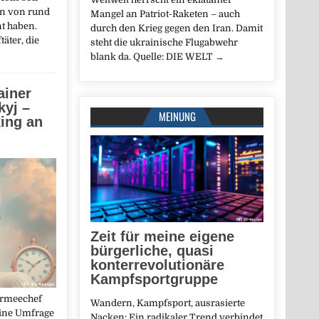
en von rund
Mangel an Patriot-Raketen – auch
t haben.
durch den Krieg gegen den Iran. Damit
äter, die
steht die ukrainische Flugabwehr
blank da. Quelle: DIE WELT
→
ainer
kyj –
MEINUNG
king an
Zeit für meine eigene
bürgerliche, quasi
konterrevolutionäre
Kampfsportgruppe
Armeechef
Wandern, Kampfsport, ausrasierte
eine Umfrage
Nacken: Ein radikaler Trend verbindet