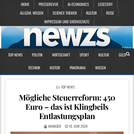
HOME
PRESSEREVUE
AI-ECONOMICS
LESESTOFF
ALLGEM. WISSEN
SCIENCE THEMEN
KULTUR
REISE
IMPRESSUM UND DATENSCHUTZ
TOP-NEWS
POLITIK
WIRTSCHAFT
SPORT
KULTUR
GELD
TECHNIK
MOTOR
PANORAMA
WISSEN
POSTED IN
TOP-NEWS
Mögliche Steuerreform: 450
Euro – das ist Klingbeils
Entlastungsplan
MANAGER
10. JUNI 2026