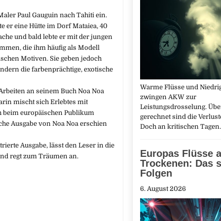
Maler Paul Gauguin nach Tahiti ein.
te er eine Hütte im Dorf Mataiea, 40
ache und bald lebte er mit der jungen
mmen, die ihm häufig als Modell
nischen Motiven. Sie geben jedoch
ondern die farbenprächtige, exotische
Warme Flüsse und Niedri
 Arbeiten an seinem Buch Noa Noa
zwingen AKW zur
arin mischt sich Erlebtes mit
Leistungsdrosselung. Übe
ch beim europäischen Publikum
gerechnet sind die Verlust
sche Ausgabe von Noa Noa erschien
Doch an kritischen Tage
rierte Ausgabe, lässt den Leser in die
Europas Flüsse 
und regt zum Träumen an.
Trockenen: Das s
Folgen
6. August 2026