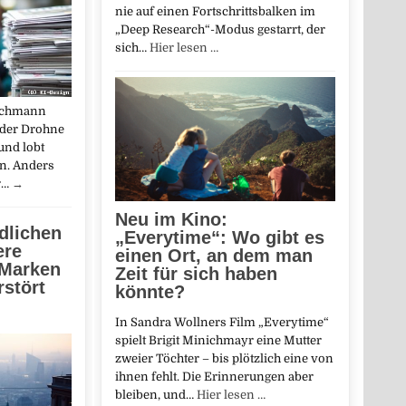
nie auf einen Fortschrittsbalken im
„Deep Research“-Modus gestarrt, der
sich…
Hier lesen …
richmann
 der Drohne
und lobt
n. Anders
r…
→
Neu im Kino:
ndlichen
„Everytime“: Wo gibt es
ere
einen Ort, an dem man
 Marken
Zeit für sich haben
rstört
könnte?
In Sandra Wollners Film „Everytime“
spielt Brigit Minichmayr eine Mutter
zweier Töchter – bis plötzlich eine von
ihnen fehlt. Die Erinnerungen aber
bleiben, und…
Hier lesen …