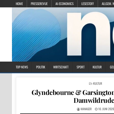
HOME
PRESSEREVUE
AI-ECONOMICS
LESESTOFF
ALLGEM. 
TOP-NEWS
POLITIK
WIRTSCHAFT
SPORT
KULTUR
GE
POSTED IN
KULTUR
Glyndebourne & Garsington
Damwildrude
MANAGER
10. JUNI 202