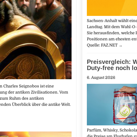
Sachsen-Anhalt wählt ein
Landtag. Mit dem Wahl-O
Sie herausfinden, welche P
Positionen am ehesten ent
Quelle: FAZ.NET
→
Preisvergleich: 
Duty-free noch l
6. August 2026
on Charles Seignobos ist eine
ng der antiken Zivilisationen. Vom
s zum Ruhm des antiken
nden Überblick über die antike Welt.
Parfüm, Whisky, Schokolad
die Preise am Flughafen ga