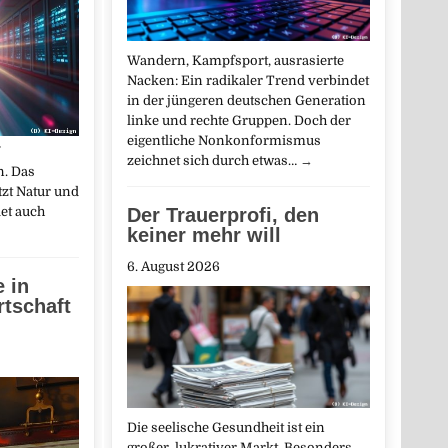
Wandern, Kampfsport, ausrasierte
Nacken: Ein radikaler Trend verbindet
in der jüngeren deutschen Generation
linke und rechte Gruppen. Doch der
eigentliche Nonkonformismus
zeichnet sich durch etwas…
→
n. Das
zt Natur und
det auch
Der Trauerprofi, den
keiner mehr will
6. August 2026
e in
rtschaft
Die seelische Gesundheit ist ein
großer, lukrativer Markt. Besonders