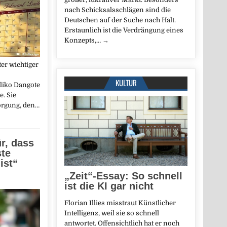
nach Schicksalsschlägen sind die
Deutschen auf der Suche nach Halt.
Erstaunlich ist die Verdrängung eines
Konzepts,…
→
er wichtiger
KULTUR
Aliko Dangote
e. Sie
orgung, den…
ür, dass
ste
ist“
„Zeit“-Essay: So schnell
ist die KI gar nicht
Florian Illies misstraut Künstlicher
Intelligenz, weil sie so schnell
antwortet. Offensichtlich hat er noch