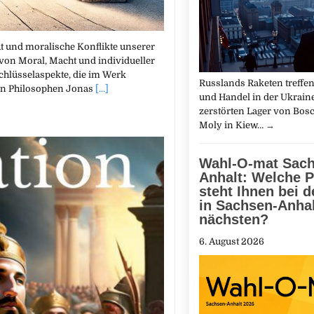
ht und moralische Konflikte unserer
 von Moral, Macht und individueller
Schlüsselaspekte, die im Werk
Russlands Raketen treffen
den Philosophen Jonas
[...]
und Handel in der Ukraine
zerstörten Lager von Bosc
Moly in Kiew…
→
Wahl-O-mat Sach
Anhalt: Welche P
steht Ihnen bei 
in Sachsen-Anha
nächsten?
6. August 2026