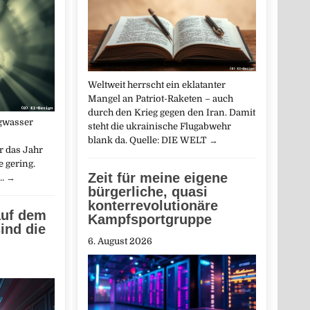
Weltweit herrscht ein eklatanter
Mangel an Patriot-Raketen – auch
durch den Krieg gegen den Iran. Damit
gwasser
steht die ukrainische Flugabwehr
blank da. Quelle: DIE WELT
→
r das Jahr
e gering.
Zeit für meine eigene
n…
→
bürgerliche, quasi
konterrevolutionäre
auf dem
Kampfsportgruppe
ind die
6. August 2026