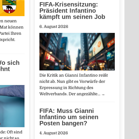
FIFA-Krisensitzung:
Präsident Infantino
kämpft um seinen Job
en neuen
6. August 2026
-Mat können
artei Ihren
spricht.
Wo sich
ohnt
Die Kritik an Gianni Infantino reißt
nicht ab. Nun gibt es Vorwürfe der
Erpressung in Richtung des
Weltverbands. Der angezählte…
→
FIFA: Muss Gianni
Infantino um seinen
Posten bangen?
e: Oft sind
4. August 2026
r nicht so