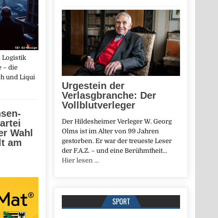
 Logistik
 – die
h und Liqui
Urgestein der
Verlasgbranche: Der
Vollblutverleger
sen-
artei
Der Hildesheimer Verleger W. Georg
der Wahl
Olms ist im Alter von 99 Jahren
lt am
gestorben. Er war der treueste Leser
der F.A.Z. – und eine Berühmtheit…
Hier lesen …
SPORT