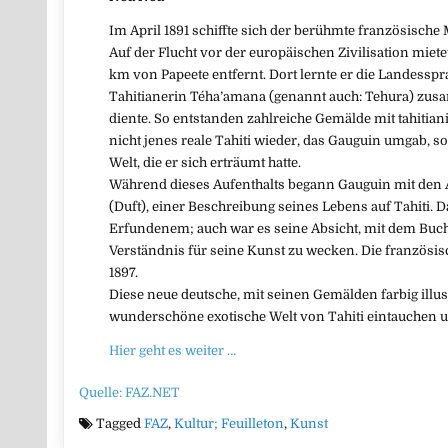
Im April 1891 schiffte sich der berühmte französische 
Auf der Flucht vor der europäischen Zivilisation miete
km von Papeete entfernt. Dort lernte er die Landesspr
Tahitianerin Téha’amana (genannt auch: Tehura) zusa
diente. So entstanden zahlreiche Gemälde mit tahitia
nicht jenes reale Tahiti wieder, das Gauguin umgab, s
Welt, die er sich erträumt hatte.
Während dieses Aufenthalts begann Gauguin mit den
(Duft), einer Beschreibung seines Lebens auf Tahiti. D
Erfundenem; auch war es seine Absicht, mit dem Bu
Verständnis für seine Kunst zu wecken. Die französi
1897.
Diese neue deutsche, mit seinen Gemälden farbig illust
wunderschöne exotische Welt von Tahiti eintauchen 
Hier geht es weiter …
Quelle: FAZ.NET
Tagged
FAZ
,
Kultur; Feuilleton
,
Kunst