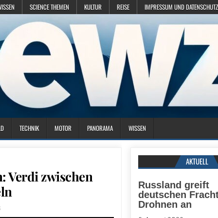
WISSEN
SCIENCE THEMEN
KULTUR
REISE
IMPRESSUM UND DATENSCHUTZ
LD
TECHNIK
MOTOR
PANORAMA
WISSEN
AKTUELL
: Verdi zwischen
Russland greift
ln
deutschen Fracht
Drohnen an
6