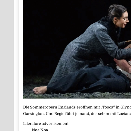
Die Sommeropern Englands eröffnen mit „Tosca“ in Glynd
Garsington. Und Regie führt jemand, der schon mit Luciano
Literature advertisement
Noa Noa