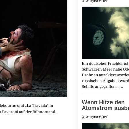
6. August 2026
Ein deutscher Frachter ist
Schwarzen Meer nahe Od
Drohnen attackiert worde
russischen Angaben wurd
Schiffe angegriffen.…
→
Wenn Hitze den
ebourne und „La Traviata“ in
Atomstrom ausb
 Pavarotti auf der Bühne stand.
6. August 2026