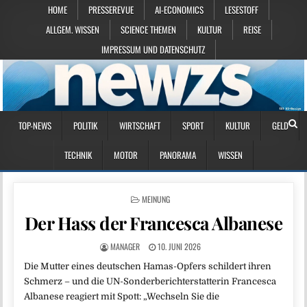
HOME
PRESSEREVUE
AI-ECONOMICS
LESESTOFF
ALLGEM. WISSEN
SCIENCE THEMEN
KULTUR
REISE
IMPRESSUM UND DATENSCHUTZ
TOP-NEWS
POLITIK
WIRTSCHAFT
SPORT
KULTUR
GELD
TECHNIK
MOTOR
PANORAMA
WISSEN
POSTED IN
MEINUNG
Der Hass der Francesca Albanese
MANAGER
10. JUNI 2026
Die Mutter eines deutschen Hamas-Opfers schildert ihren
Schmerz – und die UN-Sonderberichterstatterin Francesca
Albanese reagiert mit Spott: „Wechseln Sie die