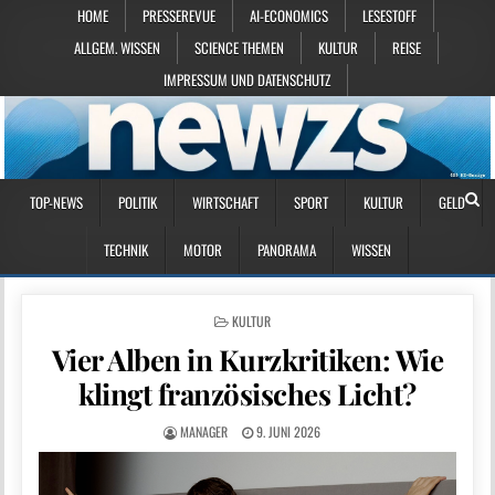
HOME
PRESSEREVUE
AI-ECONOMICS
LESESTOFF
ALLGEM. WISSEN
SCIENCE THEMEN
KULTUR
REISE
IMPRESSUM UND DATENSCHUTZ
TOP-NEWS
POLITIK
WIRTSCHAFT
SPORT
KULTUR
GELD
TECHNIK
MOTOR
PANORAMA
WISSEN
POSTED IN
KULTUR
Vier Alben in Kurzkritiken: Wie
klingt französisches Licht?
MANAGER
9. JUNI 2026