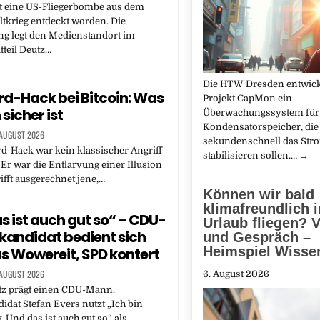
st eine US-Fliegerbombe aus dem
tkrieg entdeckt worden. Die
ng legt den Medienstandort im
tteil Deutz…
Die HTW Dresden entwick
d-Hack bei Bitcoin: Was
Projekt CapMon ein
 sicher ist
Überwachungssystem für
Kondensatorspeicher, die 
 AUGUST 2026
sekundenschnell das Str
d-Hack war kein klassischer Angriff
stabilisieren sollen.…
→
. Er war die Entlarvung einer Illusion
rifft ausgerechnet jene,…
Können wir bald
klimafreundlich 
s ist auch gut so“ – CDU-
Urlaub fliegen? V
kandidat bedient sich
und Gespräch –
Heimspiel Wisse
us Wowereit, SPD kontert
 AUGUST 2026
6. August 2026
tz prägt einen CDU-Mann.
idat Stefan Evers nutzt „Ich bin
. Und das ist auch gut so“ als