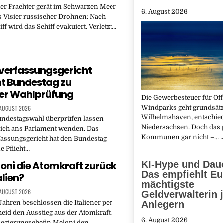
er Frachter gerät im Schwarzen Meer
6. August 2026
s Visier russischer Drohnen: Nach
ff wird das Schiff evakuiert. Verletzt…
verfassungsgericht
t Bundestag zu
her Wahlprüfung
Die Gewerbesteuer für Of
 AUGUST 2026
Windparks geht grundsätz
Wilhelmshaven, entschie
undestagswahl überprüfen lassen
Niedersachsen. Doch das p
sich ans Parlament wenden. Das
Kommunen gar nicht –…
assungsgericht hat den Bundestag
e Pflicht…
loni die Atomkraft zurück
KI-Hype und Daue
Das empfiehlt E
alien?
mächtigste
 AUGUST 2026
Geldverwalterin j
 Jahren beschlossen die Italiener per
Anlegern
eid den Ausstieg aus der Atomkraft.
6. August 2026
Regierungschefin Meloni den