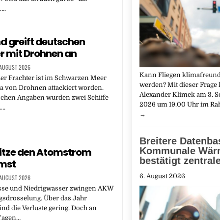
….
d greift deutschen
r mit Drohnen an
 AUGUST 2026
Kann Fliegen klimafreund
er Frachter ist im Schwarzen Meer
werden? Mit dieser Frag
a von Drohnen attackiert worden.
Alexander Klimek am 3. 
schen Angaben wurden zwei Schiffe
2026 um 19.00 Uhr im R
….
→
Breitere Datenbas
itze den Atomstrom
Kommunale Wär
bestätigt zentral
mst
6. August 2026
 AUGUST 2026
se und Niedrigwasser zwingen AKW
gsdrosselung. Über das Jahr
ind die Verluste gering. Doch an
 Tagen…