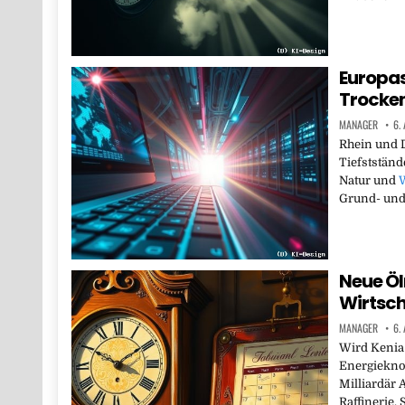
Europas
Trocken
MANAGER
6.
Rhein und D
Tiefstständ
Natur und
W
Grund- un
Neue Ölr
Wirtsch
MANAGER
6.
Wird Kenia 
Energiekno
Milliardär 
Raffinerie.