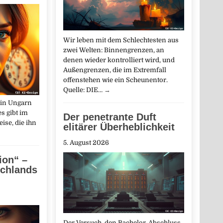
Wir leben mit dem Schlechtesten aus
zwei Welten: Binnengrenzen, an
denen wieder kontrolliert wird, und
Außengrenzen, die im Extremfall
offenstehen wie ein Scheunentor.
Quelle: DIE…
→
 in Ungarn
s gibt im
Der penetrante Duft
ise, die ihn
elitärer Überheblichkeit
5. August 2026
ion“ –
schlands
Der Versuch, den Bachelor-Abschluss