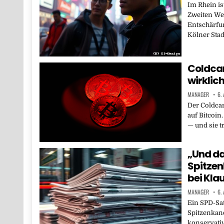
Im Rhein i
Zweiten Wel
Entschärfu
Kölner Stad
Coldcar
wirklich
MANAGER
6.
Der Coldcar
auf Bitcoin
— und sie t
„Und da
Spitzen
bei Kla
MANAGER
6.
Ein SPD-Sa
Spitzenkand
konservativ