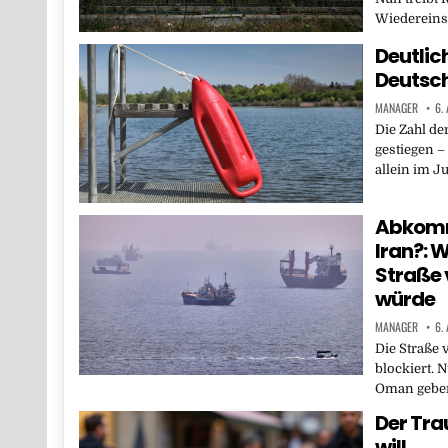
Wiedereins
Deutlic
Deutsc
MANAGER
6.
Die Zahl de
gestiegen –
allein im J
Abkomm
Iran?: W
Straße
würde
MANAGER
6.
Die Straße 
blockiert. 
Oman geben
Der Tra
will