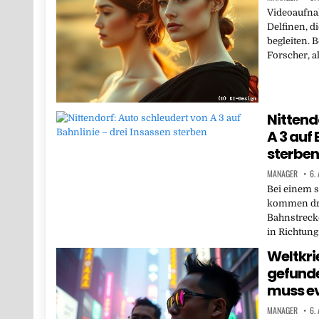
Videoaufna
Delfinen, d
begleiten. 
Forscher, a
Nittend
A 3 auf 
sterben
MANAGER
6.
Bei einem s
kommen dre
Bahnstreck
in Richtun
Weltkri
gefund
muss e
MANAGER
6.