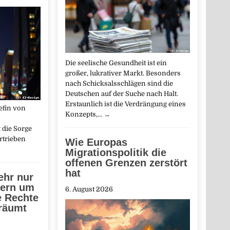
Die seelische Gesundheit ist ein
großer, lukrativer Markt. Besonders
nach Schicksalsschlägen sind die
Deutschen auf der Suche nach Halt.
Erstaunlich ist die Verdrängung eines
efin von
Konzepts,…
→
t die Sorge
rtrieben
Wie Europas
Migrationspolitik die
offenen Grenzen zerstört
hat
ehr nur
dern um
6. August 2026
e Rechte
räumt