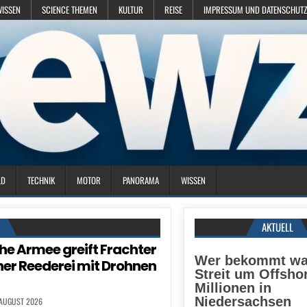
WISSEN
SCIENCE THEMEN
KULTUR
REISE
IMPRESSUM UND DATENSCHUTZ
LD
TECHNIK
MOTOR
PANORAMA
WISSEN
N
AKTUELL
he Armee greift Frachter
Wer bekommt wa
er Reederei mit Drohnen
Streit um Offsho
Millionen in
Niedersachsen
 AUGUST 2026