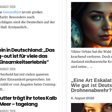
 AUGUST 2026
he
Gesundheit
ist ein großer,
Markt. Besonders nach
chlägen sind die Deutschen auf der
Halt. Erstaunlich…
in in Deutschland: „Das
Viktor Orbán hat die Wahl
out ist für viele das
krachend verloren. Doch e
Einsamkeitserlebnis“
Ausland einflussreiche Kre
und seine…
→
 AUGUST 2026
berhold hat mit vielen queeren
„Eine Art Eskalat
über Einsamkeit gesprochen. Im
Wie gut ist Deut
rzählt er von Ängsten beim Coming-
Drohnenabwehr?
ft…
tter trägt ihr totes Kalb
6. August 2026
Meer – tagelang
 AUGUST 2026