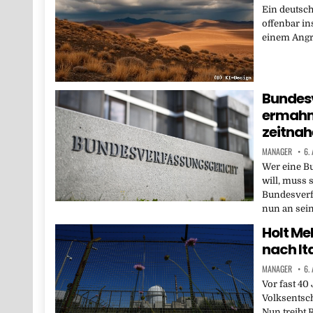
Ein deutsch
offenbar in
einem Angri
Bundes
ermahn
zeitna
MANAGER
6.
Wer eine B
will, muss 
Bundesverf
nun an sein
Holt Me
nach It
MANAGER
6.
Vor fast 40
Volksentsch
Nun treibt 