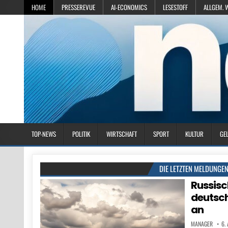
HOME
PRESSEREVUE
AI-ECONOMICS
LESESTOFF
ALLGEM. 
TOP-NEWS
POLITIK
WIRTSCHAFT
SPORT
KULTUR
GE
DIE LETZTEN MELDUNGE
Russisc
deutsch
an
MANAGER
6.