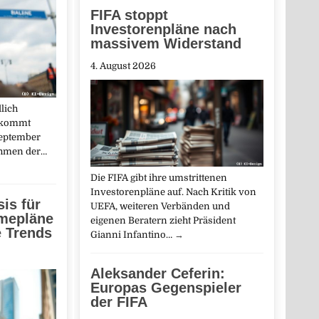
FIFA stoppt
Investorenpläne nach
massivem Widerstand
4. August 2026
lich
e kommt
September
ahmen der…
Die FIFA gibt ihre umstrittenen
Investorenpläne auf. Nach Kritik von
is für
UEFA, weiteren Verbänden und
mepläne
eigenen Beratern zieht Präsident
e Trends
Gianni Infantino…
→
Aleksander Ceferin:
Europas Gegenspieler
der FIFA