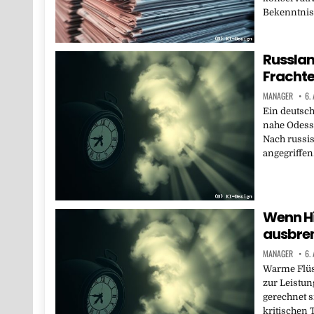
Bekenntnis
Russlan
Frachte
MANAGER
6.
Ein deutsch
nahe Odess
Nach russi
angegriffen
Wenn H
ausbre
MANAGER
6.
Warme Flüs
zur Leistun
gerechnet s
kritischen