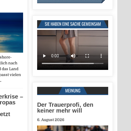
SIE HABEN EINE SACHE GEMEINSAM
fshore-
lich nach
d das Land
asst vielen
→
MEINUNG
rkrise –
uropas
Der Trauerprofi, den
keiner mehr will
etzt
6. August 2026