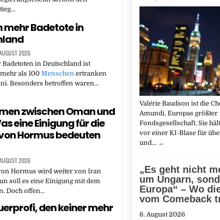
tieg…
h mehr Badetote in
hland
 AUGUST 2026
r Badetoten in Deutschland ist
 mehr als 100
Menschen
ertranken
uni. Besonders betroffen waren…
Valérie Baudson ist die Ch
en zwischen Oman und
Amundi, Europas größter
as eine Einigung für die
Fondsgesellschaft. Sie häl
 von Hormus bedeuten
vor einer KI-Blase für übe
und…
→
 AUGUST 2026
„Es geht nicht m
von Hormus wird weiter von Iran
um Ungarn, son
Nun soll es eine Einigung mit dem
Europa“ – Wo di
. Doch offen…
vom Comeback t
uerprofi, den keiner mehr
6. August 2026