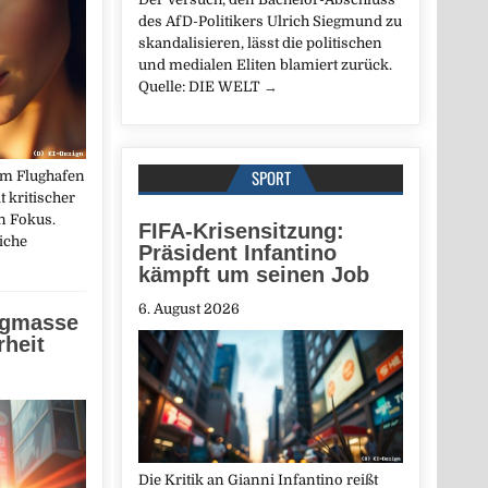
des AfD-Politikers Ulrich Siegmund zu
skandalisieren, lässt die politischen
und medialen Eliten blamiert zurück.
Quelle: DIE WELT
→
SPORT
m Flughafen
t kritischer
en Fokus.
FIFA-Krisensitzung:
iche
Präsident Infantino
kämpft um seinen Job
6. August 2026
ngmasse
rheit
Die Kritik an Gianni Infantino reißt