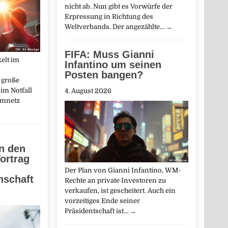
nicht ab. Nun gibt es Vorwürfe der
Erpressung in Richtung des
Weltverbands. Der angezählte…
→
FIFA: Muss Gianni
elt im
Infantino um seinen
Posten bangen?
 große
im Notfall
4. August 2026
omnetz
in den
ortrag
Der Plan von Gianni Infantino, WM-
nschaft
Rechte an private Investoren zu
verkaufen, ist gescheitert. Auch ein
vorzeitiges Ende seiner
Präsidentschaft ist…
→