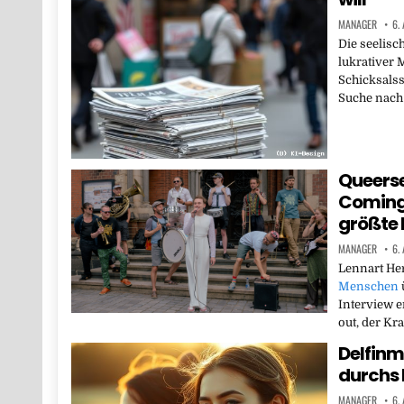
MANAGER
6.
Die seelisc
lukrativer 
Schicksalss
Suche nach 
Queerse
Coming-
größte 
MANAGER
6.
Lennart Her
Menschen
Interview e
out, der Kra
Delfinmu
durchs 
MANAGER
6.