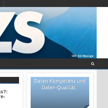
s?:
re-