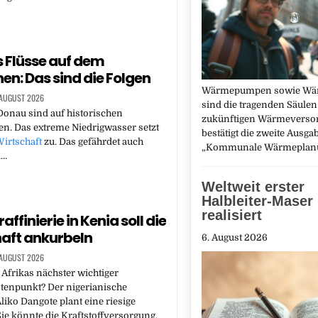
 Flüsse auf dem
en: Das sind die Folgen
Wärmepumpen sowie Wä
 AUGUST 2026
sind die tragenden Säulen
onau sind auf historischen
zukünftigen Wärmeversor
en. Das extreme Niedrigwasser setzt
bestätigt die zweite Ausga
irtschaft
zu. Das gefährdet auch
„Kommunale Wärmeplan
d…
Weltweit erster
Halbleiter-Maser
realisiert
affinierie in Kenia soll die
aft ankurbeln
6. August 2026
 AUGUST 2026
Afrikas nächster wichtiger
tenpunkt? Der nigerianische
Aliko Dangote plant eine riesige
 Sie könnte die Kraftstoffversorgung,