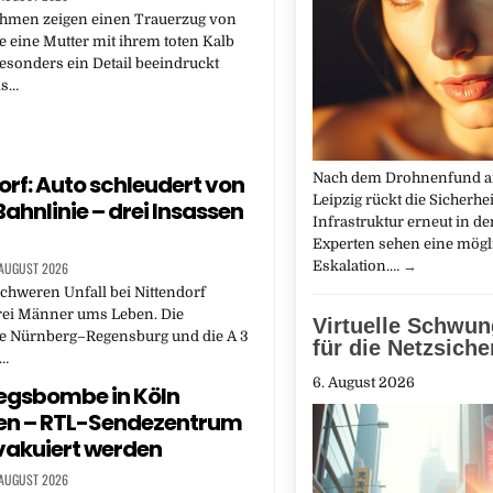
hmen zeigen einen Trauerzug von
ie eine Mutter mit ihrem toten Kalb
Besonders ein Detail beeindruckt
ls…
Nach dem Drohnenfund a
orf: Auto schleudert von
Leipzig rückt die Sicherhei
Bahnlinie – drei Insassen
Infrastruktur erneut in d
Experten sehen eine mögl
Eskalation.…
→
 AUGUST 2026
chweren Unfall bei Nittendorf
i Männer ums Leben. Die
Virtuelle Schwu
e Nürnberg–Regensburg und die A 3
für die Netzsiche
g…
6. August 2026
egsbombe in Köln
en – RTL-Sendezentrum
vakuiert werden
 AUGUST 2026