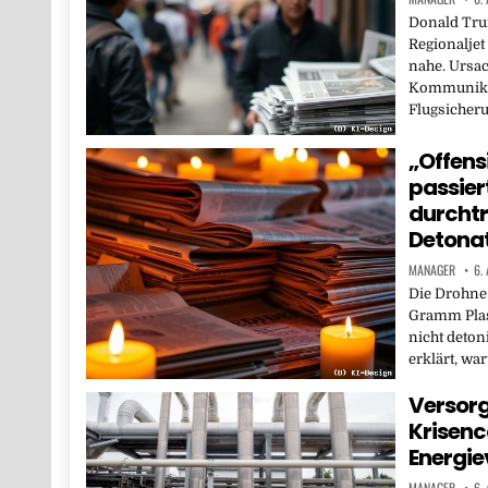
Donald Tru
Regionaljet
nahe. Ursac
Kommunika
Flugsicheru
„Offens
passier
durchtr
Detona
MANAGER
6.
Die Drohne
Gramm Plast
nicht deton
erklärt, w
Versorg
Krisenco
Energi
MANAGER
6.