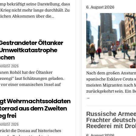
p bekräftigt seine Darstellung, dass
6. August 2026
 Krieg nicht mehr lange durchhält. Zu
lichen Abkommen über die…
estrandeter Öltanker
 Umweltkatastrophe
achen
 AUGUST 2026
nen Rohöl hat der Öltanker
Nach dem großen Ansturm
ezengi“ laut Schätzungen geladen.
spanische Exklave Ceuta s
r vor einer omanischen Insel auf
meisten Migranten nach
zurückgekehrt sein. Ein 
→
legt Wehrmachtssoldaten
orrad aus dem Zweiten
Russische Armee 
g frei
Frachter deutsch
 AUGUST 2026
Reederei mit Dr
rückt die Donau auf historisches
6. August 2026