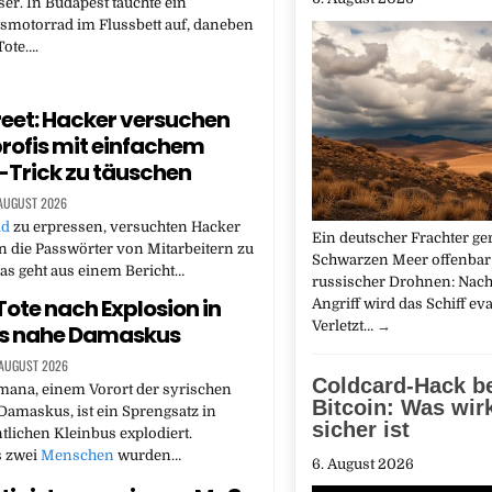
er. In Budapest tauchte ein
motorrad im Flussbett auf, daneben
Tote….
reet: Hacker versuchen
rofis mit einfachem
-Trick zu täuschen
 AUGUST 2026
ld
zu erpressen, versuchten Hacker
Ein deutscher Frachter ge
n die Passwörter von Mitarbeitern zu
Schwarzen Meer offenbar 
as geht aus einem Bericht…
russischer Drohnen: Nac
Tote nach Explosion in
Angriff wird das Schiff eva
Verletzt…
→
us nahe Damaskus
 AUGUST 2026
Coldcard-Hack b
mana, einem Vorort der syrischen
Bitcoin: Was wir
Damaskus, ist ein Sprengsatz in
sicher ist
tlichen Kleinbus explodiert.
s zwei
Menschen
wurden…
6. August 2026