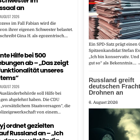
Schwester im
ssaal an
 AUGUST 2026
ess im Fall Fabian wird die
von ihrer eigenen Schwester belastet.
chreibt Gina H. als egozentrisch….
Ein SPD-Satz prägt eine
Spitzenkandidat Stefan Ev
nte Hilfe bei 500
„Ich bin konservativ. Und 
bungen ab – „Das zeigt
gut so“ als Bekenntnis.…
funktionalität unseres
stems“
Russland greift
deutschen Fracht
 AUGUST 2026
Drohnen an
Ausländerbehörde soll Hilfe bei
gen abgelehnt haben. Die CDU
6. August 2026
 „vorsätzlichem Staatsversagen“, die
olizeigewerkschaft von einem…
yj ordnet gezielten
 auf Russland an – „Ich