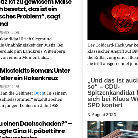
stiz ist zu gewissem Maße
h besetzt, das ist ein
sches Problem“, sagt
und
 AUGUST 2026
nkandidat Ulrich Siegmund
die Unabhängigkeit der Justiz. Bei
Der Coldcard-Hack war k
erdialog im Landkreis Wittenberg
klassischer Angriff auf Bi
r von einem Moment, als…
die Entlarvung einer Illu
sie trifft ausgerechnet jen
Missfeldts Roman: Unter
eller ein Hakenkreuz
„Und das ist auc
so“ – CDU-
 AUGUST 2026
Spitzenkandidat 
l an die Geltinger
Buch
t: In seinem
sich bei Klaus W
chiedssommer“ erzählt Jochen
SPD kontert
on jungen Leuten im Jahr 1959
6. August 2026
u einen Dachschaden?“ –
gte Gina H. pöbelt ihre