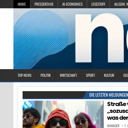
HOME
PRESSEREVUE
AI-ECONOMICS
LESESTOFF
ALLGEM. 
TOP-NEWS
POLITIK
WIRTSCHAFT
SPORT
KULTUR
GE
DIE LETZTEN MELDUNGE
Straße 
„sozusag
was der
MANAGER
7.