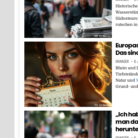
Historische
Wasserständ
Südosteuro
rutschen in
Europas
Das sin
MANAGER
6.
Rhein und D
Tiefstständ
Natur und
W
Grund- un
„Ich ha
man da 
herunte
MANAGER
6.