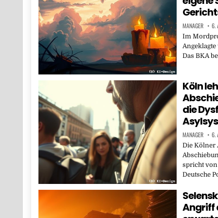
eigene 
Gericht
MANAGER
6.
Im Mordproz
Angeklagte 
Das BKA bes
Köln leh
Abschie
die Dys
Asylsy
MANAGER
6.
Die Kölner 
Abschiebun
spricht von
Deutsche P
Selensk
Angriff