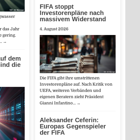
FIFA stoppt
Investorenpläne nach
gwasser
massivem Widerstand
r das Jahr
4. August 2026
e gering.
n…
→
auf dem
ind die
Die FIFA gibt ihre umstrittenen
Investorenpläne auf. Nach Kritik von
UEFA, weiteren Verbänden und
eigenen Beratern zieht Präsident
Gianni Infantino…
→
Aleksander Ceferin:
Europas Gegenspieler
der FIFA