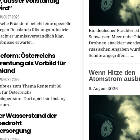
, dass er vollständig
wird“
 AUGUST 2026
sche Präsident befiehlt eine spezielle
gegen Russlands Rüstungsindustrie
Ein deutscher Frachter ist
acht er unmissverständlich klar,
Schwarzen Meer nahe Od
ebnisse erwartet….
Drohnen attackiert worde
russischen Angaben wurd
eform: Österreichs
Schiffe angegriffen.…
→
rentung als Vorbild für
hland
Wenn Hitze den
Atomstrom ausb
 AUGUST 2026
gibt es zum Thema Rente mit 63
6. August 2026
 für Österreichs
tspension. Dort spielt sie bislang
 kaum…
er Wasserstand der
bedroht
ersorgung
 AUGUST 2026