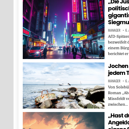
„Die Ju
politisc
giganti
Siegm
MANAGER
6.
AfD-Spitze
bezweifelt 
einem Bürg
berichtet e
Jochen 
jedem T
MANAGER
6.
Von Solsbül
Roman „Abs
Missfeldt v
zwischen…
„Hast d
Angekla