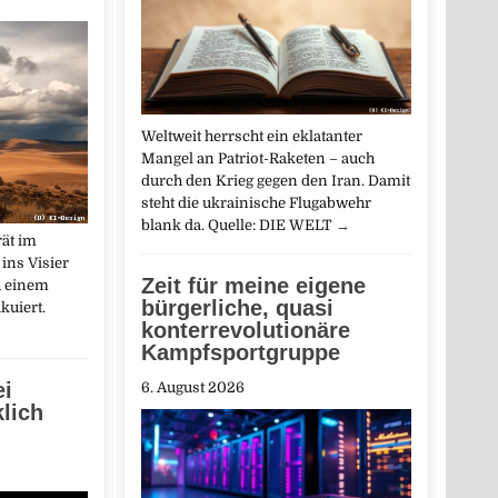
Weltweit herrscht ein eklatanter
Mangel an Patriot-Raketen – auch
durch den Krieg gegen den Iran. Damit
steht die ukrainische Flugabwehr
blank da. Quelle: DIE WELT
→
rät im
ins Visier
Zeit für meine eigene
h einem
bürgerliche, quasi
kuiert.
konterrevolutionäre
Kampfsportgruppe
ei
6. August 2026
klich