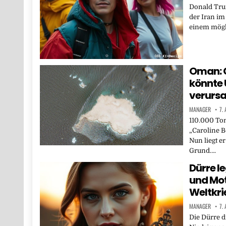
Donald Trum
der Iran im
einem mög
Oman: G
könnte
verurs
MANAGER
7.
110.000 Ton
„Caroline B
Nun liegt e
Grund….
Dürre 
und Mot
Weltkrie
MANAGER
7.
Die Dürre d