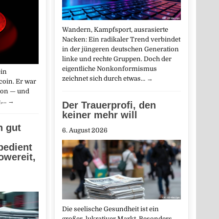
Wandern, Kampfsport, ausrasierte
Nacken: Ein radikaler Trend verbindet
in der jüngeren deutschen Generation
linke und rechte Gruppen. Doch der
eigentliche Nonkonformismus
ein
zeichnet sich durch etwas…
→
tcoin. Er war
sion — und
e,…
→
Der Trauerprofi, den
keiner mehr will
h gut
6. August 2026
bedient
owereit,
Die seelische Gesundheit ist ein
großer, lukrativer Markt. Besonders