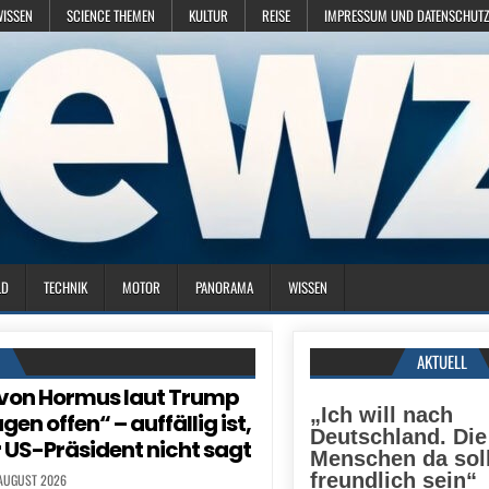
WISSEN
SCIENCE THEMEN
KULTUR
REISE
IMPRESSUM UND DATENSCHUTZ
LD
TECHNIK
MOTOR
PANORAMA
WISSEN
N
AKTUELL
von Hormus laut Trump
„Ich will nach
en offen“ – auffällig ist,
Deutschland. Die
 US-Präsident nicht sagt
Menschen da sol
freundlich sein“
 AUGUST 2026