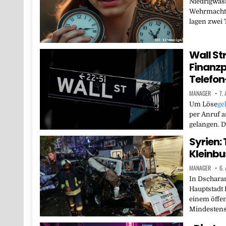
Niedrigwass
Wehrmachts
lagen zwei 
Wall St
Finanzp
Telefon
MANAGER
7.
Um Löse
ge
per Anruf a
gelangen. D
Syrien: 
Kleinb
MANAGER
6.
In Dschara
Hauptstadt 
einem öffen
Mindesten