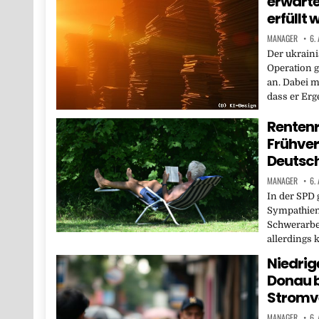
erwarte
erfüllt 
MANAGER
6.
Der ukraini
Operation 
an. Dabei m
dass er Erg
Rentenr
Frühver
Deutsc
MANAGER
6.
In der SPD 
Sympathien
Schwerarbei
allerdings
Niedrig
Donau 
Stromv
MANAGER
6.