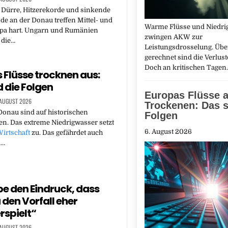
 Dürre, Hitzerekorde und sinkende
e an der Donau treffen Mittel- und
Warme Flüsse und Niedri
pa hart. Ungarn und Rumänien
zwingen AKW zur
 die…
Leistungsdrosselung. Übe
gerechnet sind die Verlust
Doch an kritischen Tage
 Flüsse trocknen aus:
d die Folgen
Europas Flüsse 
 AUGUST 2026
Trockenen: Das s
onau sind auf historischen
Folgen
en. Das extreme Niedrigwasser setzt
6. August 2026
irtschaft
zu. Das gefährdet auch
d…
be den Eindruck, dass
den Vorfall eher
rspielt“
 AUGUST 2026