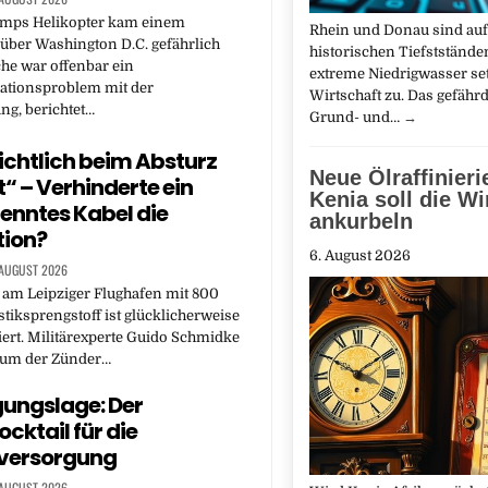
mps Helikopter kam einem
Rhein und Donau sind auf
 über Washington D.C. gefährlich
historischen Tiefststände
he war offenbar ein
extreme Niedrigwasser set
tionsproblem mit der
Wirtschaft zu. Das gefähr
ng, berichtet…
Grund- und…
→
ichtlich beim Absturz
Neue Ölraffinieri
t“ – Verhinderte ein
Kenia soll die Wi
enntes Kabel die
ankurbeln
tion?
6. August 2026
 AUGUST 2026
 am Leipziger Flughafen mit 800
iksprengstoff ist glücklicherweise
iert. Militärexperte Guido Schmidke
arum der Zünder…
ungslage: Der
cktail für die
eversorgung
 AUGUST 2026