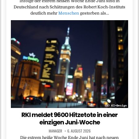
Infolge der extrem heißen Woche Ende Juni sind in
Deutschland nach Schätzungen des Robert Koch-Instituts
deutlich mehr
Menschen
gestorben als…
RKI meldet 9600 Hitzetote in einer
einzigen Juni‑Woche
MANAGER
6. AUGUST 2026
Die extrem heiße Woche Ende Juni hat nach neuen