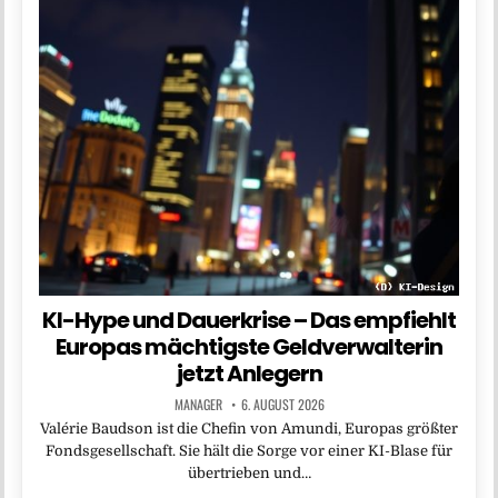
KI-Hype und Dauerkrise – Das empfiehlt
Europas mächtigste Geldverwalterin
jetzt Anlegern
MANAGER
6. AUGUST 2026
Valérie Baudson ist die Chefin von Amundi, Europas größter
Fondsgesellschaft. Sie hält die Sorge vor einer KI-Blase für
übertrieben und…