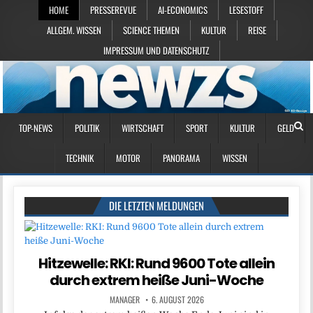
HOME
PRESSEREVUE
AI-ECONOMICS
LESESTOFF
ALLGEM. WISSEN
SCIENCE THEMEN
KULTUR
REISE
IMPRESSUM UND DATENSCHUTZ
TOP-NEWS
POLITIK
WIRTSCHAFT
SPORT
KULTUR
GELD
TECHNIK
MOTOR
PANORAMA
WISSEN
DIE LETZTEN MELDUNGEN
Hitzewelle: RKI: Rund 9600 Tote allein
durch extrem heiße Juni-Woche
MANAGER
6. AUGUST 2026