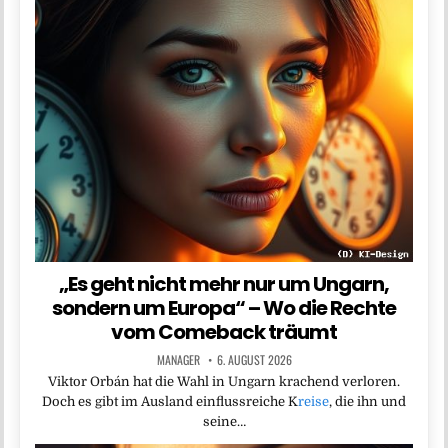
„Es geht nicht mehr nur um Ungarn,
sondern um Europa“ – Wo die Rechte
vom Comeback träumt
MANAGER
6. AUGUST 2026
Viktor Orbán hat die Wahl in Ungarn krachend verloren.
Doch es gibt im Ausland einflussreiche K
reise
, die ihn und
seine…