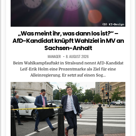
„Was meint ihr, was dann los ist?“ –
AfD-Kandidat knüpft Wahlziel in MV an
Sachsen-Anhalt
MANAGER
8. AUGUST 2026
Beim Wahlkampfauftakt in Stralsund nennt AfD-Kandidat
Leif-Erik Holm eine Prozentmarke als Ziel für eine
Alleinregierung. Er setzt auf einen Sog…