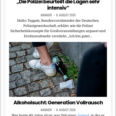
„Die Polizei beurteilt die Lagen sehr
intensiv“
MANAGER
8. AUGUST 2026
Heiko Teggatz, Bundesvorsitzender der Deutschen
Polizeigewerkschaft, erklärt, wie die Polizei
Sicherheitskonzepte für Großveranstaltungen anpasst und
Drohnenabwehr verstärkt. „Ich bin guter…
Alkoholsucht: Generation Vollrausch
MANAGER
8. AUGUST 2026
Wer heute 40 Jahre alt ist, war Teil einer
Jugend
, in der es