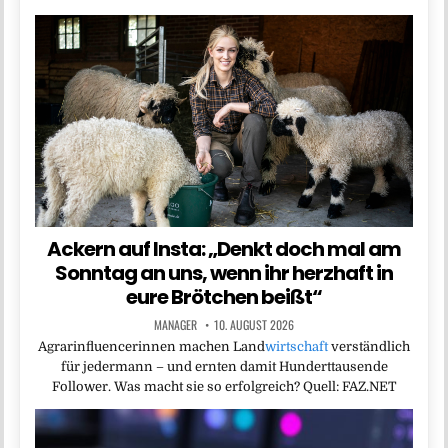
Ackern auf Insta: „Denkt doch mal am
Sonntag an uns, wenn ihr herzhaft in
eure Brötchen beißt“
MANAGER
10. AUGUST 2026
Agrarinfluencerinnen machen Land
wirtschaft
verständlich
für jedermann – und ernten damit Hunderttausende
Follower. Was macht sie so erfolgreich? Quell: FAZ.NET