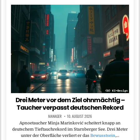
Drei Meter vor dem Ziel ohnmächtig –
Taucher verpasst deutschen Rekord
MANAGER
10. AUGUST 2026
Apnoetaucher Minja Marinković scheitert knapp an
deutschem Tieftauchrekord im Starnberger See. Drei Meter
unter der Oberfläche verliert er das
Bewusstsein
,…