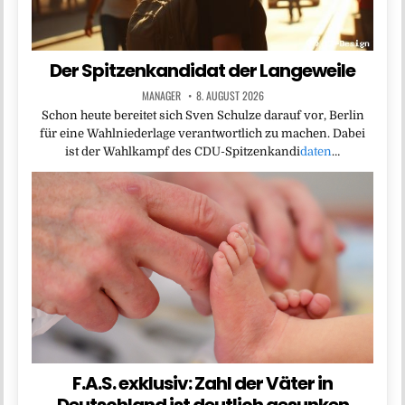
Der Spitzenkandidat der Langeweile
MANAGER
8. AUGUST 2026
Schon heute bereitet sich Sven Schulze darauf vor, Berlin
für eine Wahlniederlage verantwortlich zu machen. Dabei
ist der Wahlkampf des CDU-Spitzenkandi
daten
…
F.A.S. exklusiv: Zahl der Väter in
Deutschland ist deutlich gesunken