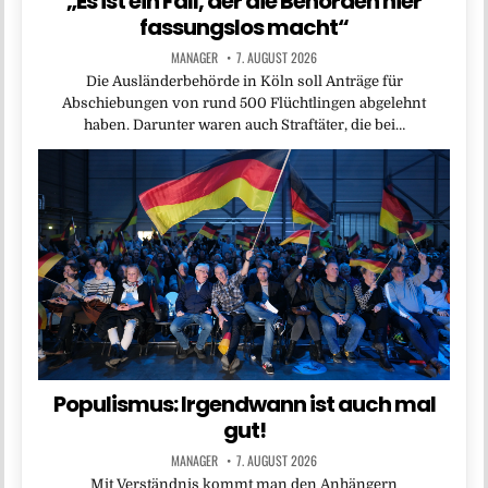
„Es ist ein Fall, der die Behörden hier
fassungslos macht“
MANAGER
7. AUGUST 2026
Die Ausländerbehörde in Köln soll Anträge für
Abschiebungen von rund 500 Flüchtlingen abgelehnt
haben. Darunter waren auch Straftäter, die bei…
Populismus: Irgendwann ist auch mal
gut!
MANAGER
7. AUGUST 2026
Mit Verständnis kommt man den Anhängern