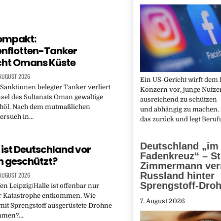
ompakt:
nflotten-Tanker
cht Omans Küste
 AUGUST 2026
Ein US-Gericht wirft dem
Sanktionen belegter Tanker verliert
Konzern vor, junge Nutzer
nsel des Sultanats Oman gewaltige
ausreichend zu schützen
öl. Nach dem mutmaßlichen
und abhängig zu machen. 
ersuch in…
das zurück und legt Beru
Deutschland „im
 ist Deutschland vor
Fadenkreuz“ – St
n geschützt?
Zimmermann ver
Russland hinter
 AUGUST 2026
Sprengstoff-Dro
en Leipzig/Halle ist offenbar nur
r Katastrophe entkommen. Wie
7. August 2026
mit Sprengstoff ausgerüstete Drohne
ommen?…