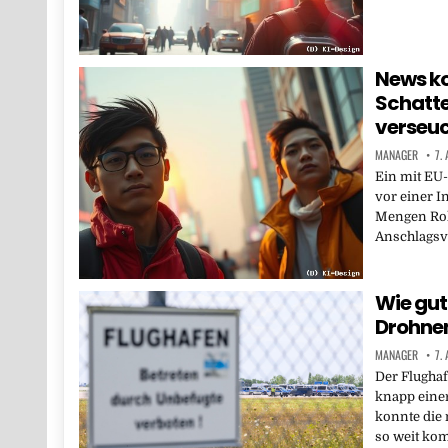
News k
Schatte
verseu
MANAGER
7.
Ein mit EU-
vor einer I
Mengen Roh
Anschlagsv
Wie gut
Drohne
MANAGER
7.
Der Flughaf
knapp eine
konnte die 
so weit k