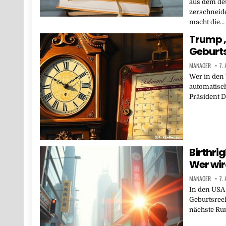
aus dem de
zerschneiden
macht die…
Trump „
Geburt
MANAGER
7.
Wer in den 
automatisch
Präsident 
Birthri
Wer wir
MANAGER
7.
In den USA 
Geburtsrech
nächste Ru