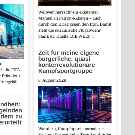
Weltweit herrscht ein eklatanter
Mangel an Patriot-Raketen – auch
durch den Krieg gegen den Iran. Damit
steht die ukrainische Flugabwehr
blank da. Quelle: DIE WELT
→
Zeit für meine eigene
bürgerliche, quasi
n
konterrevolutionäre
ch die FIFA-
Kampfsportgruppe
r Präsident
6. August 2026
Integrität
ndheit:
gelnden
ndern zu
rurteilt
Wandern, Kampfsport, ausrasierte
Nacken: Ein radikaler Trend verbindet