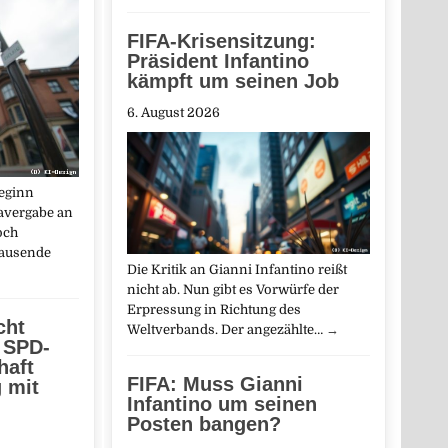
FIFA-Krisensitzung:
Präsident Infantino
kämpft um seinen Job
6. August 2026
eginn
savergabe an
och
tausende
Die Kritik an Gianni Infantino reißt
nicht ab. Nun gibt es Vorwürfe der
Erpressung in Richtung des
cht
Weltverbands. Der angezählte…
→
 SPD-
haft
FIFA: Muss Gianni
g mit
Infantino um seinen
Posten bangen?