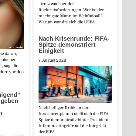
- trotz wachsender
Rücktrittsforderungen. Wer ist der
mächtigste Mann im Weltfußball?
Warum wandte sich die UEFA…
→
Nach Krisenrunde: FIFA-
Spitze demonstriert
Einigkeit
se daran,
deutschen
7. August 2026
“, sagt die
dere vor den
higend“
 geben
Nach heftiger Kritik an den
n
Investorenplänen stellt sich die FIFA-
Spitze demonstrativ hinter Präsident
Infantino. Angriffe auf die Integrität
der FIFA…
→