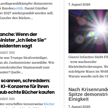
Landtagswahlkämpfer distanzieren
7. August 2026
er Bundes
politik
. Daniel Günther
er 2027 wiedergewählt werden will,
 Kanzler den Rücken….
anche: Wenn der
nister „Ich liebe Sie“
sidenten sagt
 AUGUST 2026
Gianni Infantino bleibt F
e war Trumps Strafverteidiger,
- trotz wachsender
hn als Justizminister auswählte. Wie
Rücktrittsforderungen. We
demokratischer Staatsanwalt zum
mächtigste Mann im Weltf
auten? Quelle:…
Warum wandte sich die 
 scannen, schreddern:
I-Konzerne für ihren
Nach Krisenrunde
ub echte Bücher kaufen
Spitze demonstri
Einigkeit
 AUGUST 2026
ten verschiffen tonnenweise
Bücher
7. August 2026