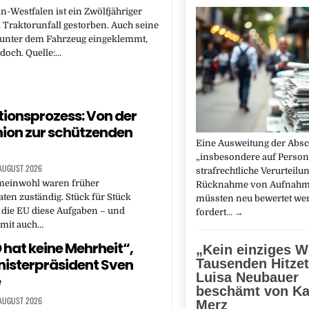
n-Westfalen ist ein Zwölfjähriger
Traktorunfall gestorben. Auch seine
 unter dem Fahrzeug eingeklemmt,
edoch. Quelle:…
tionsprozess: Von der
ion zur schützenden
Eine Ausweitung der Abs
„insbesondere auf Perso
 AUGUST 2026
strafrechtliche Verurteilun
meinwohl waren früher
Rücknahme von Aufnahm
aten zuständig. Stück für Stück
müssten neu bewertet we
die EU diese Aufgaben – und
fordert…
→
amit auch…
D hat keine Mehrheit“,
„Kein einziges W
nisterpräsident Sven
Tausenden Hitzet
Luisa Neubauer
e
beschämt von Ka
 AUGUST 2026
Merz