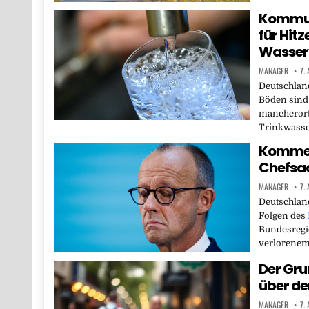
Kommun
für Hit
Wasser
MANAGER
7.
Deutschland
Böden sind 
mancherort
Trinkwasse
Kommen
Chefsa
MANAGER
7.
Deutschland
Folgen des
Bundesregi
verlorenem
Der Gru
über de
MANAGER
7.