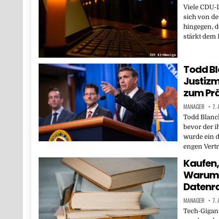
Viele CDU-
sich von d
hingegen, d
stärkt dem
Todd Bl
Justizmi
zum Prä
MANAGER
7.
Todd Blanch
bevor der i
wurde ein 
engen Vertr
Kaufen,
Warum K
Datenra
MANAGER
7.
Tech-Gigan