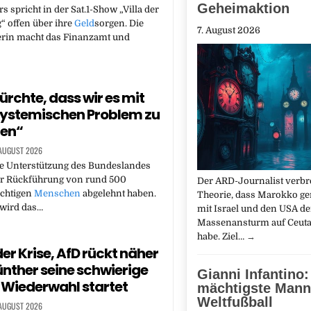
Geheimaktion
s spricht in der Sat.1-Show „Villa der
“ offen über ihre
Geld
sorgen. Die
7. August 2026
erin macht das Finanzamt und
ürchte, dass wir es mit
ystemischen Problem zu
ben“
 AUGUST 2026
ie Unterstützung des Bundeslandes
r Rückführung von rund 500
Der ARD-Journalist verbre
ichtigen
Menschen
abgelehnt haben.
Theorie, dass Marokko 
 wird das…
mit Israel und den USA d
Massenansturm auf Ceuta i
habe. Ziel…
→
er Krise, AfD rückt näher
ünther seine schwierige
Gianni Infantino:
 Wiederwahl startet
mächtigste Mann
Weltfußball
 AUGUST 2026