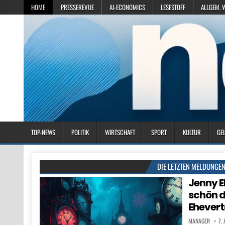
HOME
PRESSEREVUE
AI-ECONOMICS
LESESTOFF
ALLGEM. 
TOP-NEWS
POLITIK
WIRTSCHAFT
SPORT
KULTUR
GE
DIE LETZTEN MELDUNGE
Jenny El
schön d
Ehevert
MANAGER
7.