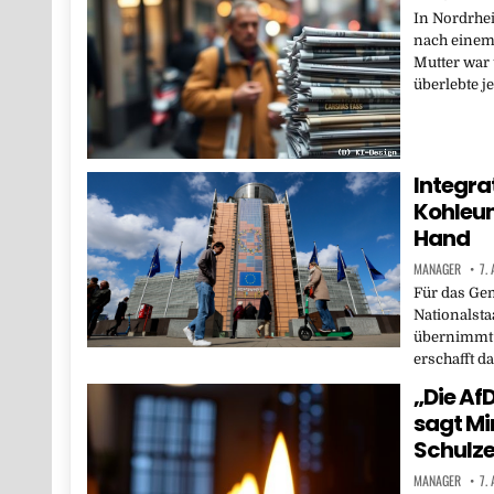
In Nordrhei
nach einem 
Mutter war
überlebte j
Integra
Kohleun
Hand
MANAGER
7.
Für das Ge
Nationalsta
übernimmt 
erschafft d
„Die Af
sagt Mi
Schulz
MANAGER
7.