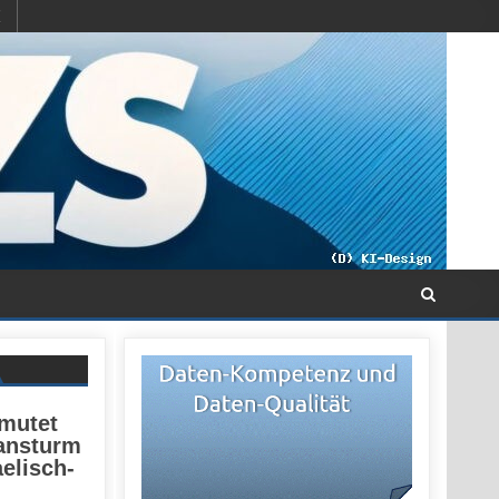
rmutet
nansturm
elisch-