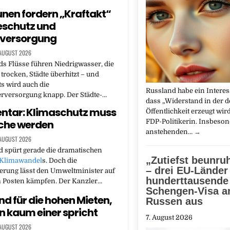
en fordern „Kraftakt“
zeschutz und
versorgung
 AUGUST 2026
s Flüsse führen Niedrigwasser, die
trocken, Städte überhitzt – und
s wird auch die
Russland habe ein Interes
rversorgung knapp. Der Städte-…
dass „Widerstand in der 
tar: Klimaschutz muss
Öffentlichkeit erzeugt wird
che werden
FDP-Politikerin. Insbeson
anstehenden…
→
 AUGUST 2026
 spürt gerade die dramatischen
„Zutiefst beunru
Klimawandel
s. Doch die
– drei EU-Länder
erung lässt den Umweltminister auf
hunderttausende
 Posten kämpfen. Der Kanzler…
Schengen-Visa a
nd für die hohen Mieten,
Russen aus
n kaum einer spricht
7. August 2026
 AUGUST 2026