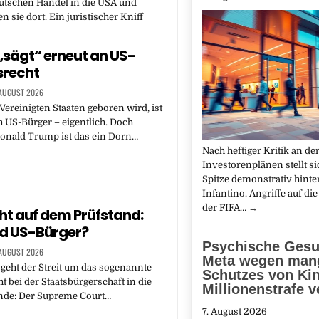
utschen Handel in die USA und
 sie dort. Ein juristischer Kniff
sägt“ erneut an US-
srecht
 AUGUST 2026
Vereinigten Staaten geboren wird, ist
 US-Bürger – eigentlich. Doch
Donald Trump ist das ein Dorn…
Nach heftiger Kritik an de
Investorenplänen stellt si
Spitze demonstrativ hinte
Infantino. Angriffe auf die 
der FIFA…
→
ght auf dem Prüfstand:
d US-Bürger?
Psychische Gesu
 AUGUST 2026
Meta wegen man
geht der Streit um das sogenannte
Schutzes von Ki
t bei der Staatsbürgerschaft in die
Millionenstrafe ve
nde: Der Supreme Court…
7. August 2026