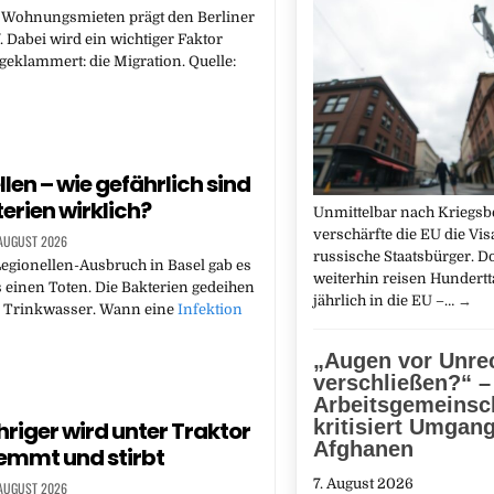
Wohnungsmieten prägt den Berliner
Dabei wird ein wichtiger Faktor
geklammert: die Migration. Quelle:
len – wie gefährlich sind
erien wirklich?
Unmittelbar nach Kriegsb
verschärfte die EU die Vi
 AUGUST 2026
russische Staatsbürger. D
egionellen-Ausbruch in Basel gab es
weiterhin reisen Hundert
einen Toten. Die Bakterien gedeihen
jährlich in die EU –…
→
Trinkwasser. Wann eine
Infektion
„Augen vor Unre
verschließen?“ –
Arbeitsgemeinsc
kritisiert Umgan
hriger wird unter Traktor
Afghanen
emmt und stirbt
7. August 2026
 AUGUST 2026