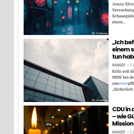
Jenny Elver
Versuchung
Schauspiel
einen…
„Ich bef
einem s
tun ha
MANAGER
7.
Köln soll d
NRW bei de
aus
reise
pfl
„Sicherlich
CDU in d
– wie G
Mission
MANAGER
7.