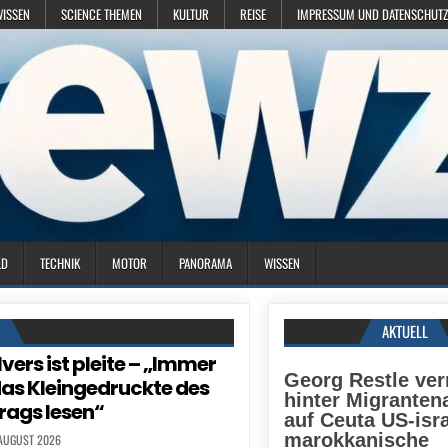
WISSEN
SCIENCE THEMEN
KULTUR
REISE
IMPRESSUM UND DATENSCHUTZ
LD
TECHNIK
MOTOR
PANORAMA
WISSEN
N
AKTUELL
vers ist pleite – „Immer
Georg Restle ve
as Kleingedruckte des
hinter Migrante
rags lesen“
auf Ceuta US-isra
marokkanische
 AUGUST 2026