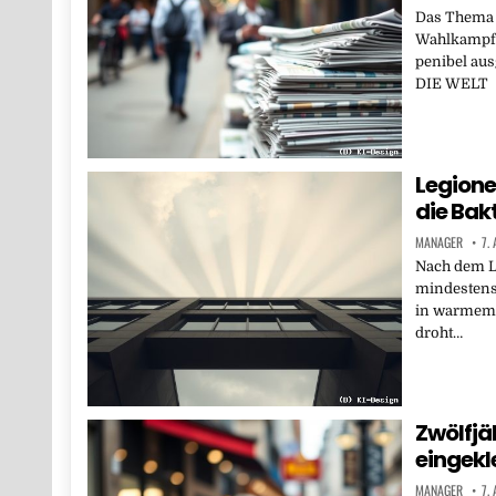
Das Thema 
Wahlkampf. 
penibel aus
DIE WELT
Legionel
die Bakt
MANAGER
7.
Nach dem L
mindestens 
in warmem 
droht…
Zwölfjä
eingekl
MANAGER
7.