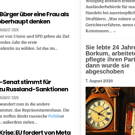
Wolfgang Bosbach kritisie
Ausländerbehörde für ma
Bürger über eine Frau als
Handeln bei ausreisepflic
Straftätern. „Was nützen u
oberhaupt denken
Gerichtsverfahren, wenn 
 AUGUST 2026
Kommunen…
→
k
er von Union und SPD geben als Ziel
ndes Jahr die erste
Sie lebte 24 Jahr
dentin zu wählen. Ist das im…
Borkum, arbeitet
pflegte ihren Par
dann wurde sie
abgeschoben
-Senat stimmt für
7. August 2026
zu Russland-Sanktionen
 AUGUST 2026
wandert nun in die andere
mmer, das Repräsentantenhaus. Die
treffen direkt russische
Politik
er
; außerdem zielen…
rise: EU fordert von Meta