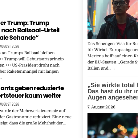
ter Trump: Trump
 nach Ballsaal-Urteil
ale Schande“
Das Schengen-Visa für Ru
 AUGUST 2026
für Wirbel. Europaabgeor
 an Trumps Ballsaal bleiben
Mertens hofft auf einen
++ Trump will Geburtsortsprinzip
der EU-Staaten: „Gerade S
n +++ US-Präsident droht nach
Italien und…
→
über Raketenmangel mit langen
n…
„Sie wirkte total 
ants geben reduzierte
Das hast du ihr i
tsteuer kaum weiter
Augen angesehe
 AUGUST 2026
7. August 2026
wurde der Mehrwertsteuersatz auf
der Gastronomie reduziert. Eine neue
eigt, dass die große Mehrheit der…