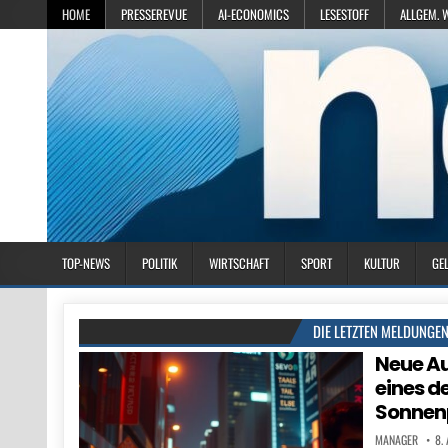
HOME
PRESSEREVUE
AI-ECONOMICS
LESESTOFF
ALLGEM. 
TOP-NEWS
POLITIK
WIRTSCHAFT
SPORT
KULTUR
GE
DIE LETZTEN MELDUNGE
Neue A
eines d
Sonnen
MANAGER
8.