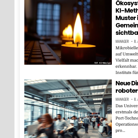
Ökosyst
KI-Met
Muster 
Gemein
sichtba
MANAGER
8.
Mikrobielle
auf Umwelt
Vielfalt ma
erkennbar.
Instituts fü
Neue Di
roboter
MANAGER
8.
Das Univers
erstmals de
Port-Techno
Operations
pro…