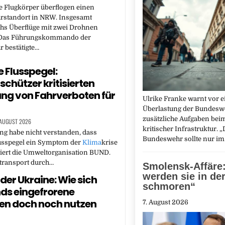
 Flugkörper überflogen einen
standort in NRW. Insgesamt
hs Überflüge mit zwei Drohnen
t. Das Führungskommando der
 bestätigte…
e Flusspegel:
chützer kritisierten
ng von Fahrverboten für
Ulrike Franke warnt vor e
Überlastung der Bundesw
zusätzliche Aufgaben bei
 AUGUST 2026
kritischer Infrastruktur. „
ng habe nicht verstanden, dass
Bundeswehr sollte nur i
lusspegel ein Symptom der
Klima
krise
isiert die Umweltorganisation BUND.
stransport durch…
Smolensk-Affäre:
werden sie in der
 der Ukraine: Wie sich
schmoren“
ds eingefrorene
den doch noch nutzen
7. August 2026