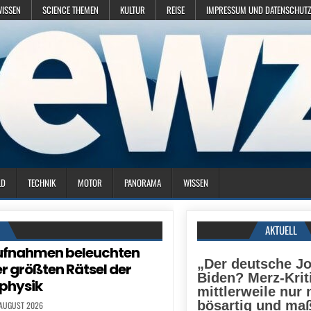
WISSEN
SCIENCE THEMEN
KULTUR
REISE
IMPRESSUM UND DATENSCHUTZ
LD
TECHNIK
MOTOR
PANORAMA
WISSEN
N
AKTUELL
ufnahmen beleuchten
„Der deutsche J
er größten Rätsel der
Biden? Merz-Krit
physik
mittlerweile nur
bösartig und ma
 AUGUST 2026