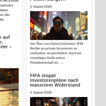
rt die Kölner
ngelndes
4. August 2026
htigen
ns alle
die
e auf
e,
Der Plan von Gianni Infantino, WM-
tner –
Rechte an private Investoren zu
verkaufen, ist gescheitert. Auch ein
vorzeitiges Ende seiner
Präsidentschaft ist…
→
FIFA stoppt
Investorenpläne nach
massivem Widerstand
4. August 2026