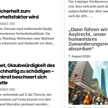
Der Leipziger Drohnenvorfa
Gut, dass sich jetzt auch d
icherheit zum
aufgeschaltet hat. Aber w
rheitsfaktor wird
sich die AfD…
→
 AUGUST 2026
„Dann führen wir
-Dienste sind mittlerweile häufig
Asylrecht, unser
 moderner Sicherheitsabläufe. Sie
humanitäres
i, Phishing-Webseiten oder Malware
Zuwanderungsrec
 zu erkennen und Nutzende vor dem…
absurdum“
7. August 2026
et, Glaubwürdigkeit des
hhaltig zu schädigen –
krat beschwert sich
stle
 AUGUST 2026
 verbreitete auf X die Theorie, der
nsturm auf Ceuta könnte von den
l und Marokko gesteuert worden…