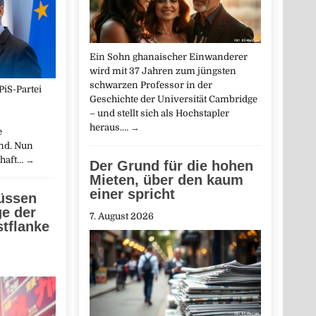
Ein Sohn ghanaischer Einwanderer
wird mit 37 Jahren zum jüngsten
schwarzen Professor in der
PiS-Partei
Geschichte der Universität Cambridge
– und stellt sich als Hochstapler
heraus.…
→
e
nd. Nun
chaft…
→
Der Grund für die hohen
Mieten, über den kaum
einer spricht
üssen
e der
7. August 2026
stflanke