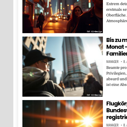
Extrem deta
erstmals se
Oberfläche.
Atmosphäre
Bis zu 
Monat –
Familie
MANAGER
8.
Beamte prof
Privilegien
absurd und
ist eine Ab
Flugkör
Bundes
registri
MANAGER
8.