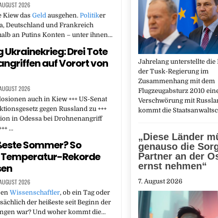
 AUGUST 2026
e Kiew das
Geld
ausgehen.
Politik
er
a, Deutschland und Frankreich
alb an Putins Konten – unter ihnen…
g Ukrainekrieg: Drei Tote
tangriffen auf Vorort von
Jahrelang unterstellte die 
der Tusk-Regierung im
Zusammenhang mit dem
 AUGUST 2026
Flugzeugabsturz 2010 ein
losionen auch in Kiew +++ US-Senat
Verschwörung mit Russla
tionsgesetz gegen Russland zu +++
kommt die Staatsanwalts
ion in Odessa bei Drohnenangriff
+++ …
„Diese Länder m
ßeste Sommer? So
genauso die Sorg
 Temperatur-Rekorde
Partner an der O
ernst nehmen“
sen
 AUGUST 2026
7. August 2026
sen
Wissenschaftler
, ob ein Tag oder
ächlich der heißeste seit Beginn der
ngen war? Und woher kommt die…