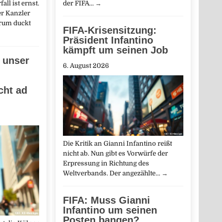
der FIFA…
→
ll ist ernst.
er Kanzler
arum duckt
FIFA-Krisensitzung:
Präsident Infantino
kämpft um seinen Job
 unser
6. August 2026
ht ad
Die Kritik an Gianni Infantino reißt
nicht ab. Nun gibt es Vorwürfe der
Erpressung in Richtung des
Weltverbands. Der angezählte…
→
FIFA: Muss Gianni
Infantino um seinen
Posten bangen?