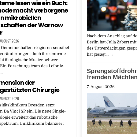
eme lesen wie ein Buch:
hode macht verborgene
in mikrobiellen
schaften der Warnow
r
Nach dem Anschlag auf d
 AUGUST 2026
Berlin hat Julia Zabert mit
 Gemeinschaften reagieren sensibel
des Tatverdächtigen gespr
veränderungen, doch ihre enorme
hat gesagt,…
→
cht ökologische Muster schwer
 Ein Forschungsteam des Leibniz-
Sprengstoffdroh
r…
fremden Mächten
mension der
7. August 2026
gestützten Chirurgie
 AUGUST 2026
itätsklinikum Dresden setzt
n Da Vinci SP ein. Die neue Single-
logie erweitert das robotische
spektrum. Uniklinikum bilanziert