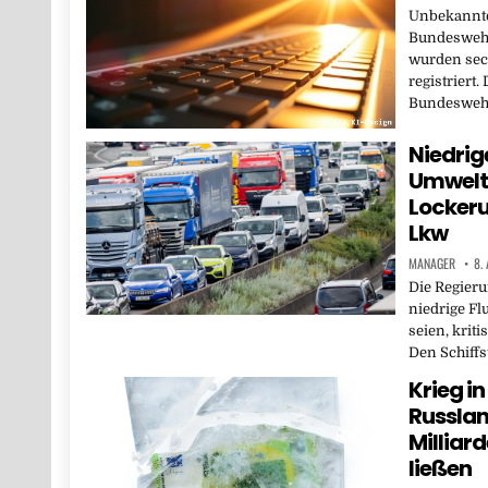
Unbekannte
Bundeswehr
wurden sec
registrier
Bundeswehr
Niedrig
Umwelts
Lockeru
Lkw
MANAGER
8.
Die Regieru
niedrige F
seien, krit
Den Schiff
Krieg in
Russlan
Milliar
ließen