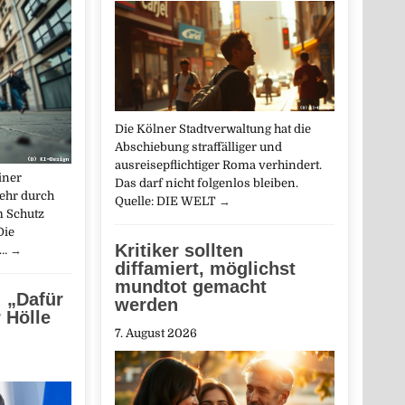
Die Kölner Stadtverwaltung hat die
Abschiebung straffälliger und
ausreisepflichtiger Roma verhindert.
iner
Das darf nicht folgenlos bleiben.
ehr durch
Quelle: DIE WELT
→
m Schutz
Die
Kritiker sollten
m…
→
diffamiert, möglichst
mundtot gemacht
 „Dafür
werden
 Hölle
7. August 2026