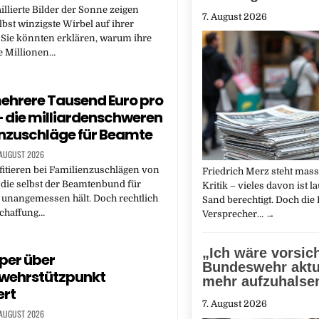
illierte Bilder der Sonne zeigen
7. August 2026
lbst winzigste Wirbel auf ihrer
 Sie könnten erklären, warum ihre
 Millionen…
mehrere Tausend Euro pro
 die milliardenschweren
nzuschläge für Beamte
 AUGUST 2026
itieren bei Familienzuschlägen von
Friedrich Merz steht mass
, die selbst der Beamtenbund für
Kritik – vieles davon ist l
 unangemessen hält. Doch rechtlich
Sand berechtigt. Doch die 
schaffung…
Versprecher…
→
„Ich wäre vorsich
per über
Bundeswehr aktu
wehrstützpunkt
mehr aufzuhalse
ert
7. August 2026
 AUGUST 2026