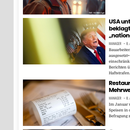
USA un
beklagt
„nation
MANAGER
8.
Bauarbeiten
ausgesetzt+
einschränke
Berichten 
Haftstrafe
Restaur
Mehrwer
MANAGER
8.
Im Januar 
Speisen in 
Befragung z