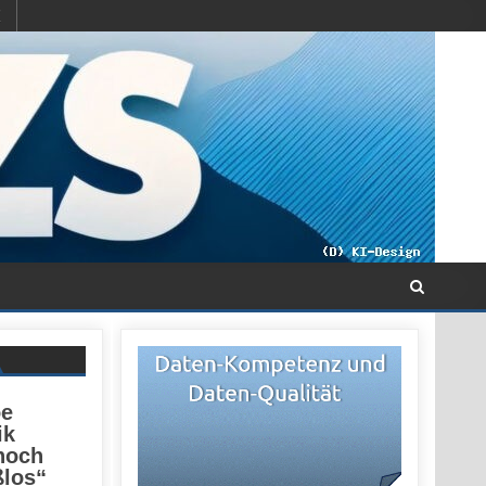
oe
ik
 noch
ßlos“