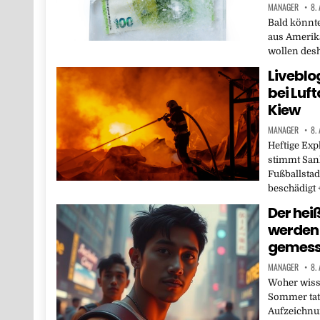
MANAGER
8.
Bald könnt
aus Amerik
wollen desh
Liveblo
bei Luf
Kiew
MANAGER
8.
Heftige Exp
stimmt Sank
Fußballstad
beschädigt 
Der hei
werden
gemes
MANAGER
8.
Woher wis
Sommer tats
Aufzeichnu