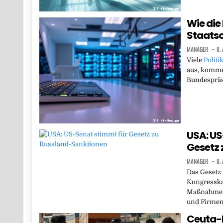
Wie die 
Staats
MANAGER
8.
Viele
Politi
aus, komme
Bundespräsi
USA: US
Gesetz 
MANAGER
8.
Das Gesetz 
Kongresska
Maßnahmen 
und Firmen
Ceuta-K