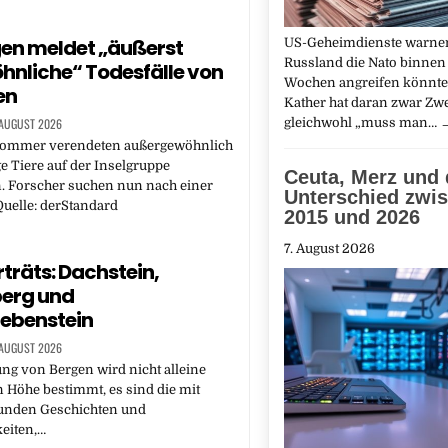
en meldet „äußerst
US-Geheimdienste warnen
Russland die Nato binnen
nliche“ Todesfälle von
Wochen angreifen könnte
en
Kather hat daran zwar Zwe
 AUGUST 2026
gleichwohl „muss man…
Sommer verendeten außergewöhnlich
ge Tiere auf der Inselgruppe
Ceuta, Merz und 
. Forscher suchen nun nach einer
Unterschied zwi
uelle: derStandard
2015 und 2026
7. August 2026
träts: Dachstein,
berg und
ebenstein
 AUGUST 2026
ng von Bergen wird nicht alleine
 Höhe bestimmt, es sind die mit
unden Geschichten und
eiten,…