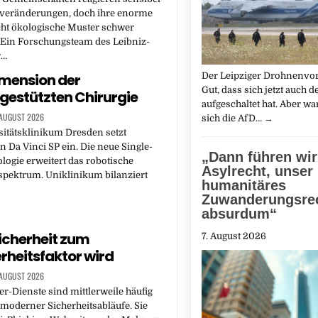
veränderungen, doch ihre enorme
cht ökologische Muster schwer
 Ein Forschungsteam des Leibniz-
r…
mension der
Der Leipziger Drohnenvorfa
Gut, dass sich jetzt auch d
gestützten Chirurgie
aufgeschaltet hat. Aber w
 AUGUST 2026
sich die AfD…
→
itätsklinikum Dresden setzt
n Da Vinci SP ein. Die neue Single-
„Dann führen wir
logie erweitert das robotische
Asylrecht, unser
spektrum. Uniklinikum bilanziert
humanitäres
Zuwanderungsrec
absurdum“
icherheit zum
7. August 2026
rheitsfaktor wird
 AUGUST 2026
-Dienste sind mittlerweile häufig
 moderner Sicherheitsabläufe. Sie