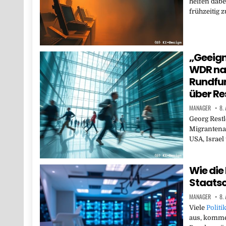
helfen dabe
frühzeitig
„Geeign
WDR nac
Rundfun
über Re
MANAGER
8.
Georg Restle
Migrantena
USA, Israe
Wie die 
Staats
MANAGER
8.
Viele
Politi
aus, komme