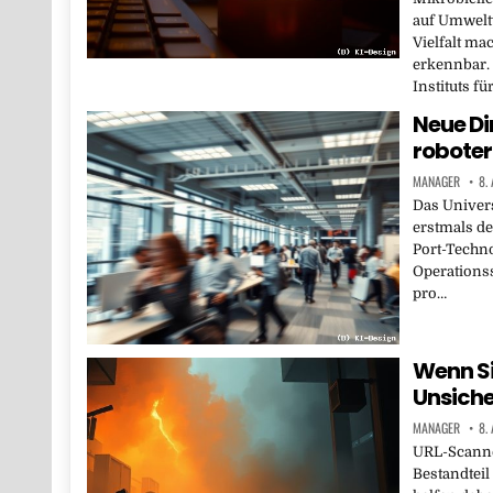
auf Umwelt
Vielfalt ma
erkennbar.
Instituts fü
Neue Di
roboter
MANAGER
8.
Das Univers
erstmals de
Port-Techno
Operations
pro…
Wenn S
Unsiche
MANAGER
8.
URL-Scanner
Bestandteil