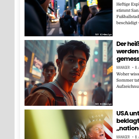
Heftige Exp
stimmt Sank
Fußballstad
beschädigt 
Der hei
werden
gemes
MANAGER
8.
Woher wis
Sommer tats
Aufzeichnu
USA un
beklagt
„nation
MANAGER
8.