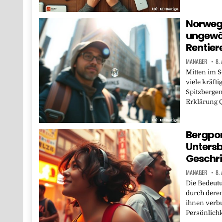
Norweg
ungewöh
Rentier
MANAGER
8.
Mitten im 
viele kräfti
Spitzbergen
Erklärung Q
Bergpor
Unters
Geschri
MANAGER
8.
Die Bedeutu
durch deren
ihnen verb
Persönlichk