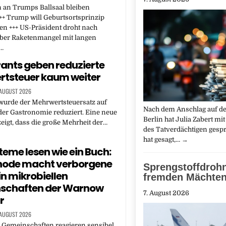
 an Trumps Ballsaal bleiben
++ Trump will Geburtsortsprinzip
n +++ US-Präsident droht nach
über Raketenmangel mit langen
n…
ants geben reduzierte
tsteuer kaum weiter
 AUGUST 2026
wurde der Mehrwertsteuersatz auf
Nach dem Anschlag auf d
der Gastronomie reduziert. Eine neue
Berlin hat Julia Zabert mit
eigt, dass die große Mehrheit der…
des Tatverdächtigen gespr
hat gesagt,…
→
eme lesen wie ein Buch:
hode macht verborgene
Sprengstoffdroh
in mikrobiellen
fremden Mächten
schaften der Warnow
7. August 2026
r
 AUGUST 2026
 Gemeinschaften reagieren sensibel