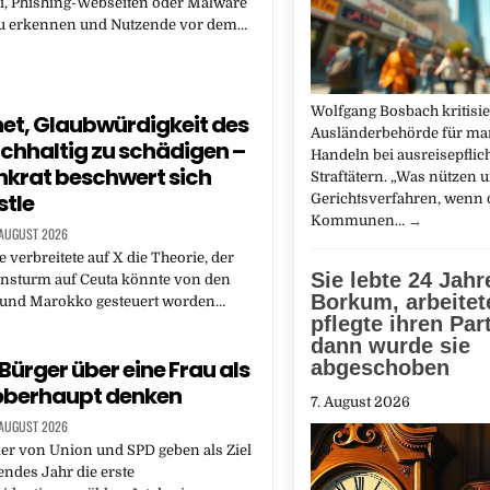
i, Phishing-Webseiten oder Malware
 zu erkennen und Nutzende vor dem…
Wolfgang Bosbach kritisie
et, Glaubwürdigkeit des
Ausländerbehörde für ma
hhaltig zu schädigen –
Handeln bei ausreisepflic
krat beschwert sich
Straftätern. „Was nützen u
stle
Gerichtsverfahren, wenn 
Kommunen…
→
 AUGUST 2026
 verbreitete auf X die Theorie, der
Sie lebte 24 Jahr
nsturm auf Ceuta könnte von den
Borkum, arbeitet
l und Marokko gesteuert worden…
pflegte ihren Par
dann wurde sie
Bürger über eine Frau als
abgeschoben
oberhaupt denken
7. August 2026
 AUGUST 2026
k
er von Union und SPD geben als Ziel
ndes Jahr die erste