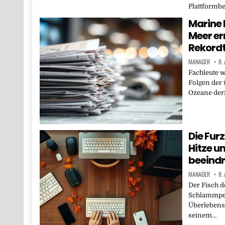
Plattformbe
Marine 
Meer er
Rekordt
MANAGER
8.
Fachleute 
Folgen der 
Ozeane derz
Die Fur
Hitze u
beeind
MANAGER
8.
Der Fisch d
Schlammpeit
Überlebensf
seinem…