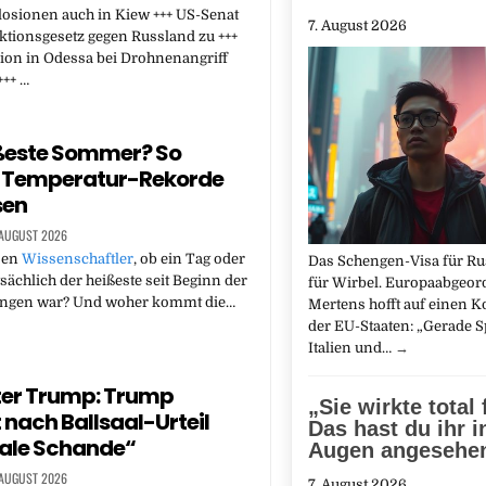
losionen auch in Kiew +++ US-Senat
7. August 2026
tionsgesetz gegen Russland zu +++
ion in Odessa bei Drohnenangriff
+++ …
ßeste Sommer? So
 Temperatur-Rekorde
sen
 AUGUST 2026
sen
Wissenschaftler
, ob ein Tag oder
Das Schengen-Visa für Ru
ächlich der heißeste seit Beginn der
für Wirbel. Europaabgeor
ngen war? Und woher kommt die…
Mertens hofft auf einen
der EU-Staaten: „Gerade S
Italien und…
→
ter Trump: Trump
„Sie wirkte total 
 nach Ballsaal-Urteil
Das hast du ihr i
ale Schande“
Augen angesehe
 AUGUST 2026
7. August 2026