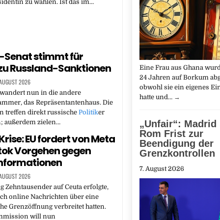
dentin zu wählen. Ist das im…
-Senat stimmt für
zu Russland-Sanktionen
Eine Frau aus Ghana wur
24 Jahren auf Borkum ab
 AUGUST 2026
obwohl sie ein eigenes 
wandert nun in die andere
hatte und…
→
mmer, das Repräsentantenhaus. Die
treffen direkt russische
Politik
er
„Unfair“: Madrid 
; außerdem zielen…
Rom Frist zur
rise: EU fordert von Meta
Beendigung der
tok Vorgehen gegen
Grenzkontrollen
informationen
7. August 2026
 AUGUST 2026
 Zehntausender auf Ceuta erfolgte,
ch online Nachrichten über eine
he Grenzöffnung verbreitet hatten.
mission will nun