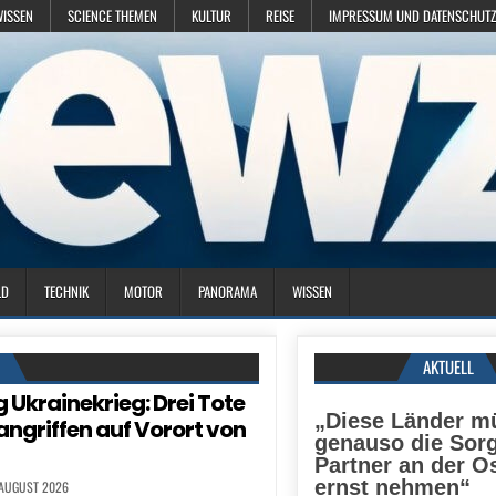
WISSEN
SCIENCE THEMEN
KULTUR
REISE
IMPRESSUM UND DATENSCHUTZ
LD
TECHNIK
MOTOR
PANORAMA
WISSEN
N
AKTUELL
g Ukrainekrieg: Drei Tote
„Diese Länder m
tangriffen auf Vorort von
genauso die Sorg
Partner an der O
ernst nehmen“
 AUGUST 2026