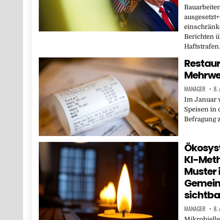
Bauarbeiten
ausgesetzt+
einschränke
Berichten 
Haftstrafe
Restaur
Mehrwer
MANAGER
8.
Im Januar 
Speisen in 
Befragung z
Ökosyst
KI-Met
Muster 
Gemein
sichtba
MANAGER
8.
Mikrobielle