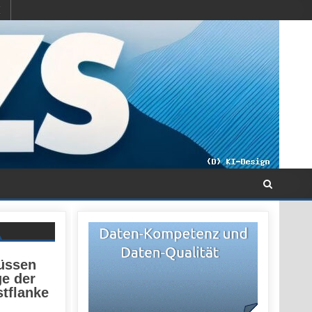
üssen
e der
stflanke