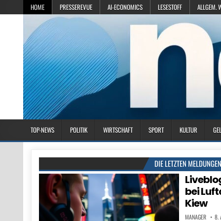
HOME
PRESSEREVUE
AI-ECONOMICS
LESESTOFF
ALLGEM. 
TOP-NEWS
POLITIK
WIRTSCHAFT
SPORT
KULTUR
GE
DIE LETZTEN MELDUNGE
Liveblo
bei Luf
Kiew
MANAGER
8.