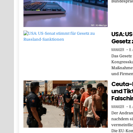
Bundespräsi
USA: US
Gesetz 
MANAGER
8.
Das Gesetz 
Kongresska
Maßnahmen 
und Firmen
Ceuta-K
und Tik
Falsch
MANAGER
8.
Der Andrang
nachdem si
vermeintlic
Die EU-Kom