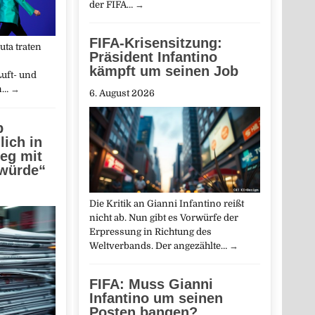
der FIFA…
→
FIFA-Krisensitzung:
ta traten
Präsident Infantino
kämpft um seinen Job
uft- und
in…
→
6. August 2026
b
lich in
ieg mit
 würde“
Die Kritik an Gianni Infantino reißt
nicht ab. Nun gibt es Vorwürfe der
Erpressung in Richtung des
Weltverbands. Der angezählte…
→
FIFA: Muss Gianni
Infantino um seinen
Posten bangen?