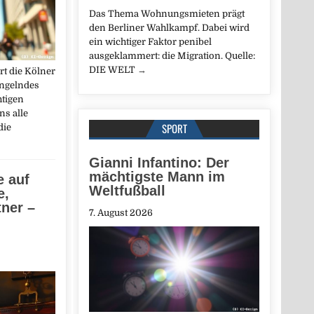
Das Thema Wohnungsmieten prägt
den Berliner Wahlkampf. Dabei wird
ein wichtiger Faktor penibel
ausgeklammert: die Migration. Quelle:
DIE WELT
→
rt die Kölner
ngelndes
htigen
ns alle
SPORT
die
Gianni Infantino: Der
mächtigste Mann im
e auf
Weltfußball
e,
tner –
7. August 2026