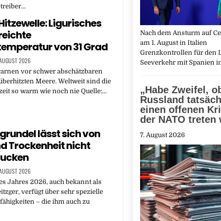
treiber…
Hitzewelle: Ligurisches
reichte
Nach dem Ansturm auf Ceu
am 1. August in Italien
emperatur von 31 Grad
Grenzkontrollen für den L
 AUGUST 2026
Seeverkehr mit Spanien 
warnen vor schwer abschätzbaren
überhitzten Meere. Weltweit sind die
„Habe Zweifel, o
eit so warm wie noch nie Quelle:…
Russland tatsäch
einen offenen Kr
der NATO treten
zgrundel lässt sich von
7. August 2026
nd Trockenheit nicht
rucken
 AUGUST 2026
es Jahres 2026, auch bekannt als
zger, verfügt über sehr spezielle
ähigkeiten – die ihm auch zu