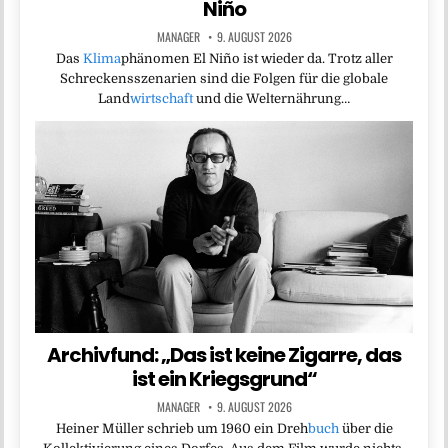
Niño
MANAGER
9. AUGUST 2026
Das
Klima
phänomen El Niño ist wieder da. Trotz aller
Schreckensszenarien sind die Folgen für die globale
Land
wirtschaft
und die Welternährung…
Archivfund: „Das ist keine Zigarre, das
ist ein Kriegsgrund“
MANAGER
9. AUGUST 2026
Heiner Müller schrieb um 1960 ein Dreh
buch
über die