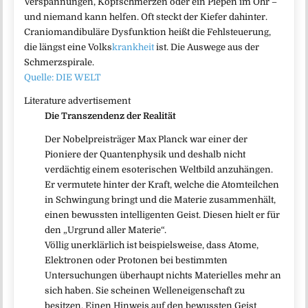
Verspannungen, Kopfschmerzen oder ein Piepen im Ohr –
und niemand kann helfen. Oft steckt der Kiefer dahinter.
Craniomandibuläre Dysfunktion heißt die Fehlsteuerung,
die längst eine Volks
krankheit
ist. Die Auswege aus der
Schmerzspirale.
Quelle: DIE WELT
Literature advertisement
Die Transzendenz der Realität
Der Nobelpreisträger Max Planck war einer der
Pioniere der Quantenphysik und deshalb nicht
verdächtig einem esoterischen Weltbild anzuhängen.
Er vermutete hinter der Kraft, welche die Atomteilchen
in Schwingung bringt und die Materie zusammenhält,
einen bewussten intelligenten Geist. Diesen hielt er für
den „Urgrund aller Materie“.
Völlig unerklärlich ist beispielsweise, dass Atome,
Elektronen oder Protonen bei bestimmten
Untersuchungen überhaupt nichts Materielles mehr an
sich haben. Sie scheinen Welleneigenschaft zu
besitzen. Einen Hinweis auf den bewussten Geist