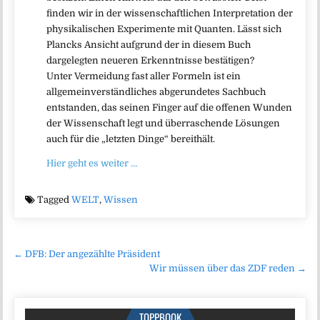
finden wir in der wissenschaftlichen Interpretation der
physikalischen Experimente mit Quanten. Lässt sich
Plancks Ansicht aufgrund der in diesem Buch
dargelegten neueren Erkenntnisse bestätigen?
Unter Vermeidung fast aller Formeln ist ein
allgemeinverständliches abgerundetes Sachbuch
entstanden, das seinen Finger auf die offenen Wunden
der Wissenschaft legt und überraschende Lösungen
auch für die „letzten Dinge“ bereithält.
Hier geht es weiter …
Tagged
WELT
,
Wissen
Beitragsnavigation
← DFB: Der angezählte Präsident
Wir müssen über das ZDF reden →
TOPPBOOK