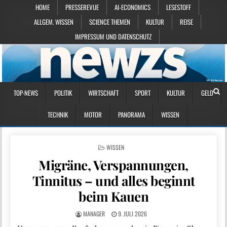
HOME
PRESSEREVUE
AI-ECONOMICS
LESESTOFF
ALLGEM. WISSEN
SCIENCE THEMEN
KULTUR
REISE
IMPRESSUM UND DATENSCHUTZ
TOP-NEWS
POLITIK
WIRTSCHAFT
SPORT
KULTUR
GELD
TECHNIK
MOTOR
PANORAMA
WISSEN
POSTED IN
WISSEN
Migräne, Verspannungen,
Tinnitus – und alles beginnt
beim Kauen
MANAGER
9. JULI 2026