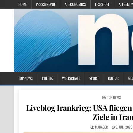
HOME
PRESSEREVUE
AI-ECONOMICS
LESESTOFF
ALLGEM. 
TOP-NEWS
POLITIK
WIRTSCHAFT
SPORT
KULTUR
GE
POSTED IN
TOP-NEWS
Liveblog Irankrieg: USA fliegen
Ziele in Ira
MANAGER
9. JULI 2026