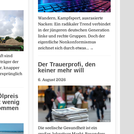
Wandern, Kampfsport, ausrasierte
Nacken: Ein radikaler Trend verbindet
in der jüngeren deutschen Generation
linke und rechte Gruppen. Doch der
eigentliche Nonkonformismus
zeichnet sich durch etwas…
→
ft sind
träger der
Der Trauerprofi, den
r, knapper
keiner mehr will
ursprünglich
→
6. August 2026
lpreis
t wenig
kommen
Die seelische Gesundheit ist ein
großer, lukrativer Markt. Besonders