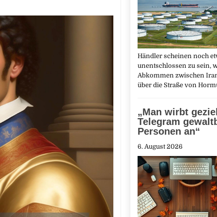
Händler scheinen noch e
unentschlossen zu sein, w
Abkommen zwischen Ira
über die Straße von Hor
„Man wirbt geziel
Telegram gewaltb
Personen an“
6. August 2026