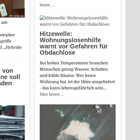
lesen …
l am
Hitzewelle:
stopher
Wohnungslosenhilfe
griffe
warnt vor Gefahren für
d. „Hybride
Obdachlose
Bei hohen Temperaturen brauchen
Menschen genug Wasser, Schatten
e von
und kühle Räume. Wer keine
ne soll
Wohnung hat, ist der Hitze ausgeliefert
aden
- das kann lebensgefährlich sein.…
Hier lesen …