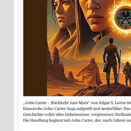
„John Carter – Rückkehr zum Mars“ von Edgar S. Lorne ist
klassische John-Carter-Saga aufgreift und weiterführt. Das
Geschichte voller alter Geheimnisse, vergessener Zivilisat
Die Handlung beginnt mit John Carter, der, nach Jahren au