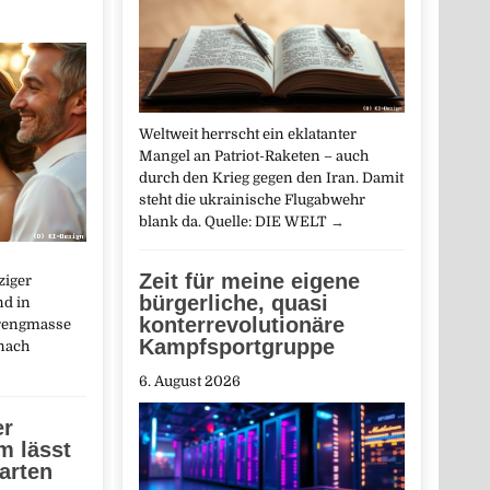
Weltweit herrscht ein eklatanter
Mangel an Patriot-Raketen – auch
durch den Krieg gegen den Iran. Damit
steht die ukrainische Flugabwehr
blank da. Quelle: DIE WELT
→
Zeit für meine eigene
ziger
bürgerliche, quasi
nd in
konterrevolutionäre
prengmasse
Kampfsportgruppe
nach
6. August 2026
er
m lässt
arten