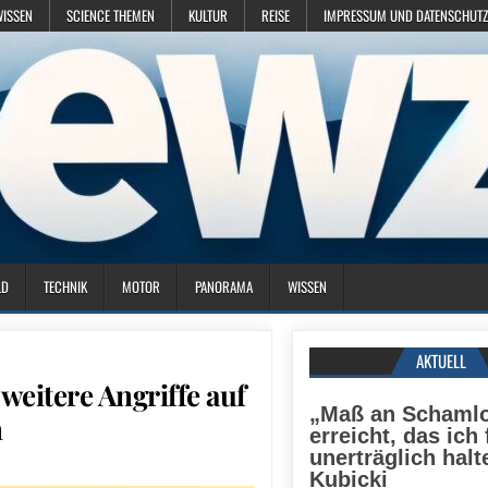
WISSEN
SCIENCE THEMEN
KULTUR
REISE
IMPRESSUM UND DATENSCHUTZ
LD
TECHNIK
MOTOR
PANORAMA
WISSEN
AKTUELL
 weitere Angriffe auf
„Maß an Schamlo
n
erreicht, das ich 
unerträglich halt
Kubicki