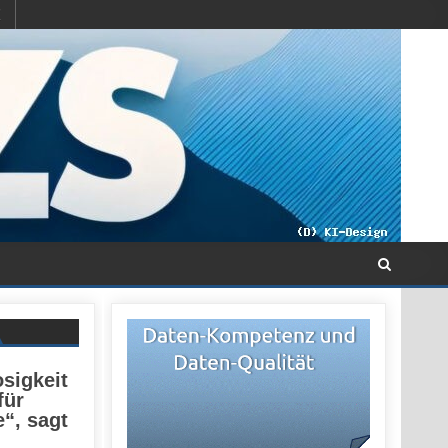
sigkeit
für
e“, sagt