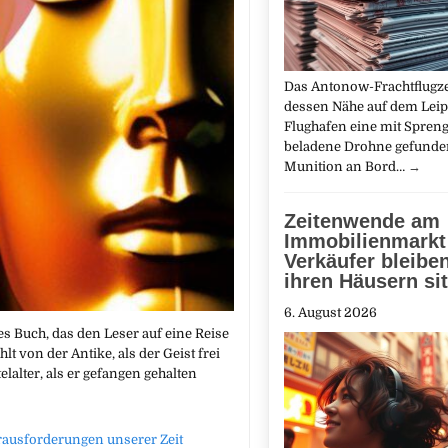
Das Antonow-Frachtflugze
dessen Nähe auf dem Leip
Flughafen eine mit Spreng
beladene Drohne gefunden
Munition an Bord…
→
Zeitenwende am
Immobilienmarkt
Verkäufer bleibe
ihren Häusern si
6. August 2026
es Buch, das den Leser auf eine Reise
t von der Antike, als der Geist frei
lalter, als er gefangen gehalten
rausforderungen unserer Zeit