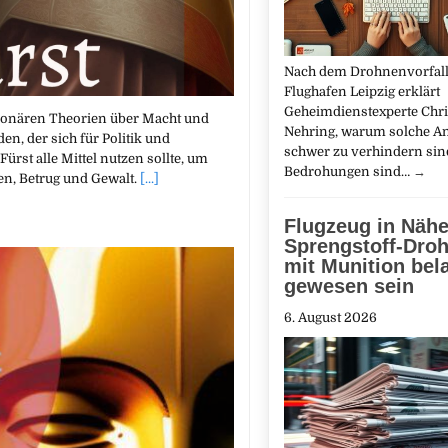
Nach dem Drohnenvorfal
Flughafen Leipzig erklärt
Geheimdienstexperte Chri
utionären Theorien über Macht und
Nehring, warum solche An
en, der sich für Politik und
schwer zu verhindern sin
Fürst alle Mittel nutzen sollte, um
Bedrohungen sind…
→
gen, Betrug und Gewalt.
[...]
Flugzeug in Näh
Sprengstoff-Droh
mit Munition bel
gewesen sein
6. August 2026