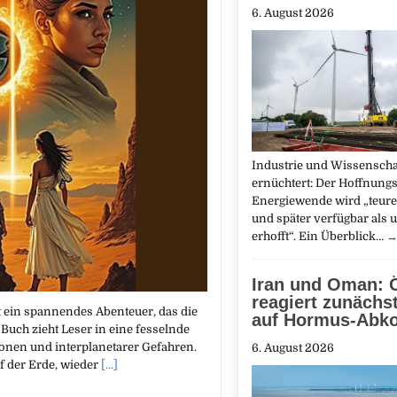
6. August 2026
Industrie und Wissenscha
ernüchtert: Der Hoffnungs
Energiewende wird „teure
und später verfügbar als 
erhofft“. Ein Überblick…
Iran und Oman: Ö
reagiert zunächs
 ein spannendes Abenteuer, das die
auf Hormus-Ab
 Buch zieht Leser in eine fesselnde
ionen und interplanetarer Gefahren.
6. August 2026
f der Erde, wieder
[...]