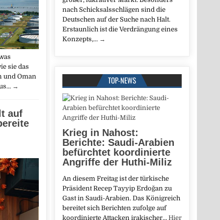
nach Schicksalsschlägen sind die
Deutschen auf der Suche nach Halt.
Erstaunlich ist die Verdrängung eines
Konzepts,…
→
twas
ie sie das
n und Oman
TOP-NEWS
mus…
→
t auf
ereite
Krieg in Nahost:
Berichte: Saudi-Arabien
befürchtet koordinierte
Angriffe der Huthi-Miliz
An diesem Freitag ist der türkische
Präsident Recep Tayyip Erdoğan zu
Gast in Saudi-Arabien. Das Königreich
bereitet sich Berichten zufolge auf
koordinierte Attacken irakischer…
Hier