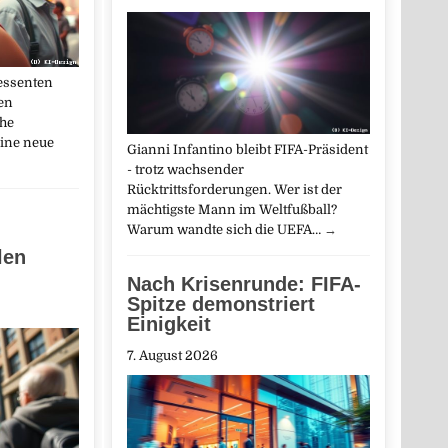
ressenten
en
che
eine neue
Gianni Infantino bleibt FIFA-Präsident
- trotz wachsender
Rücktrittsforderungen. Wer ist der
mächtigste Mann im Weltfußball?
Warum wandte sich die UEFA…
→
len
Nach Krisenrunde: FIFA-
Spitze demonstriert
Einigkeit
7. August 2026