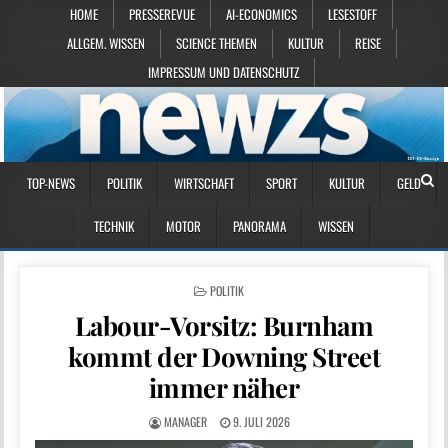
HOME
PRESSEREVUE
AI-ECONOMICS
LESESTOFF
ALLGEM. WISSEN
SCIENCE THEMEN
KULTUR
REISE
IMPRESSUM UND DATENSCHUTZ
TOP-NEWS
POLITIK
WIRTSCHAFT
SPORT
KULTUR
GELD
TECHNIK
MOTOR
PANORAMA
WISSEN
POSTED IN
POLITIK
Labour-Vorsitz: Burnham
kommt der Downing Street
immer näher
MANAGER
9. JULI 2026