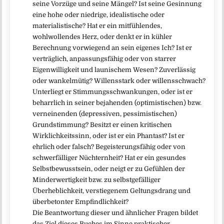
seine Vorzüge und seine Mängel? Ist seine Gesinnung
eine hohe oder niedrige, idealistische oder
materialistische? Hat er ein mitfühlendes,
wohlwollendes Herz, oder denkt er in kühler
Berechnung vorwiegend an sein eigenes Ich? Ist er
verträglich, anpassungsfähig oder von starrer
Eigenwilligkeit und launischem Wesen? Zuverlässig
oder wankelmütig? Willensstark oder willensschwach?
Unterliegt er Stimmungsschwankungen, oder ist er
beharrlich in seiner bejahenden (optimistischen) bzw.
verneinenden (depressiven, pessimistischen)
Grundstimmung? Besitzt er einen kritischen
Wirklichkeitssinn, oder ist er ein Phantast? Ist er
ehrlich oder falsch? Begeisterungsfähig oder von
schwerfälliger Nüchternheit? Hat er ein gesundes
Selbstbewusstsein, oder neigt er zu Gefühlen der
Minderwertigkeit bzw. zu selbstgefälliger
Überheblichkeit, verstiegenem Geltungsdrang und
überbetonter Empfindlichkeit?
Die Beantwortung dieser und ähnlicher Fragen bildet
das Ziel dieses Buches im Sinne praktischer