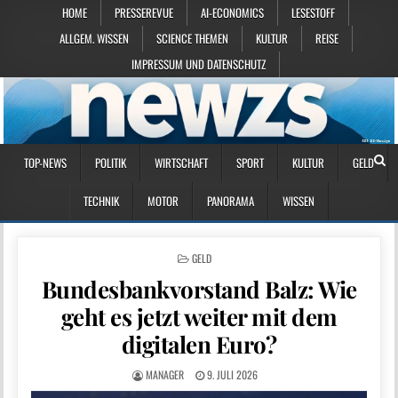
HOME
PRESSEREVUE
AI-ECONOMICS
LESESTOFF
ALLGEM. WISSEN
SCIENCE THEMEN
KULTUR
REISE
IMPRESSUM UND DATENSCHUTZ
TOP-NEWS
POLITIK
WIRTSCHAFT
SPORT
KULTUR
GELD
TECHNIK
MOTOR
PANORAMA
WISSEN
POSTED IN
GELD
Bundesbankvorstand Balz: Wie
geht es jetzt weiter mit dem
digitalen Euro?
MANAGER
9. JULI 2026