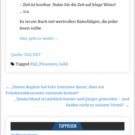
– Zeit ist kostbar. Nutze Sie die Zeit auf kluge Weise!
… u.a.
Es ist ein Buch mit wertvollen Ratschlägen, die jeder
lesen sollte.
Hier geht es weiter …
Quelle: FAZ.NET
Tagged
FAZ
,
Finanzen
,
Geld
Beitragsnavigation
← „Dieses Regime hat kein Interesse daran, dass ein
Friedensabkommen zustande kommt“
„Deutschland ist wirklich bunter und jünger geworden – und
beides nicht zu seinem Vorteil“ →
TOPPBOOK
Anthropologie