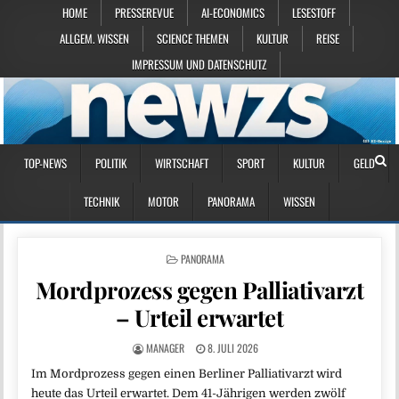
HOME
PRESSEREVUE
AI-ECONOMICS
LESESTOFF
ALLGEM. WISSEN
SCIENCE THEMEN
KULTUR
REISE
IMPRESSUM UND DATENSCHUTZ
TOP-NEWS
POLITIK
WIRTSCHAFT
SPORT
KULTUR
GELD
TECHNIK
MOTOR
PANORAMA
WISSEN
POSTED IN
PANORAMA
Mordprozess gegen Palliativarzt
– Urteil erwartet
MANAGER
8. JULI 2026
Im Mordprozess gegen einen Berliner Palliativarzt wird
heute das Urteil erwartet. Dem 41-Jährigen werden zwölf