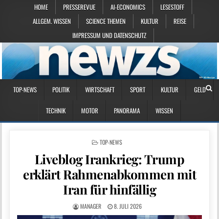
HOME
PRESSEREVUE
AI-ECONOMICS
LESESTOFF
ALLGEM. WISSEN
SCIENCE THEMEN
KULTUR
REISE
IMPRESSUM UND DATENSCHUTZ
TOP-NEWS
POLITIK
WIRTSCHAFT
SPORT
KULTUR
GELD
TECHNIK
MOTOR
PANORAMA
WISSEN
POSTED IN
TOP-NEWS
Liveblog Irankrieg: Trump
erklärt Rahmenabkommen mit
Iran für hinfällig
MANAGER
8. JULI 2026