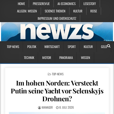
HOME
PRESSEREVUE
AI-ECONOMICS
LESESTOFF
ALLGEM. WISSEN
SCIENCE THEMEN
KULTUR
REISE
IMPRESSUM UND DATENSCHUTZ
TOP-NEWS
POLITIK
WIRTSCHAFT
SPORT
KULTUR
GELD
TECHNIK
MOTOR
PANORAMA
WISSEN
POSTED IN
TOP-NEWS
Im hohen Norden: Versteckt
Putin seine Yacht vor Selenskyjs
Drohnen?
MANAGER
8. JULI 2026