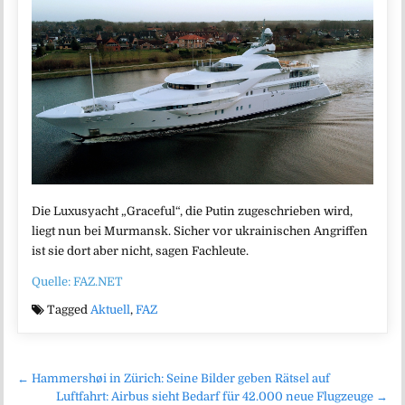
Die Luxusyacht „Graceful“, die Putin zugeschrieben wird,
liegt nun bei Murmansk. Sicher vor ukrainischen Angriffen
ist sie dort aber nicht, sagen Fachleute.
Quelle: FAZ.NET
Tagged
Aktuell
,
FAZ
Beitragsnavigation
← Hammershøi in Zürich: Seine Bilder geben Rätsel auf
Luftfahrt: Airbus sieht Bedarf für 42.000 neue Flugzeuge →