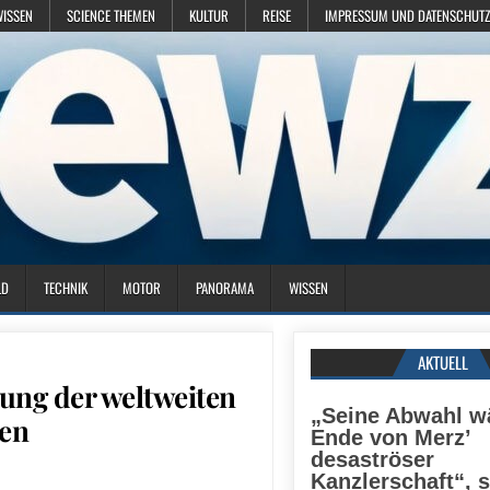
WISSEN
SCIENCE THEMEN
KULTUR
REISE
IMPRESSUM UND DATENSCHUTZ
LD
TECHNIK
MOTOR
PANORAMA
WISSEN
AKTUELL
ung der weltweiten
„Seine Abwahl w
en
Ende von Merz’
desaströser
Kanzlerschaft“, 