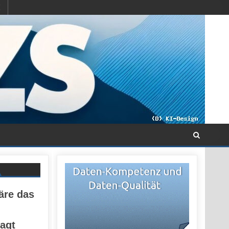
äre das
sagt