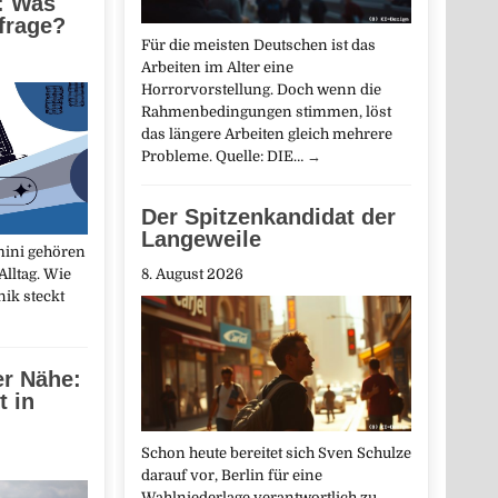
: Was
nfrage?
Für die meisten Deutschen ist das
Arbeiten im Alter eine
Horrorvorstellung. Doch wenn die
Rahmenbedingungen stimmen, löst
das längere Arbeiten gleich mehrere
Probleme. Quelle: DIE…
→
Der Spitzenkandidat der
Langeweile
mini gehören
Alltag. Wie
8. August 2026
nik steckt
er Nähe:
t in
Schon heute bereitet sich Sven Schulze
darauf vor, Berlin für eine
Wahlniederlage verantwortlich zu