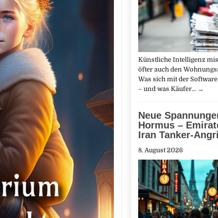
Künstliche Intelligenz m
öfter auch den Wohnungs
Was sich mit der Software 
– und was Käufer…
→
Neue Spannungen
Hormus – Emirat
Iran Tanker-Angri
8. August 2026