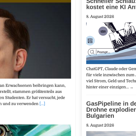
Schneller Schlau
kostet eine KI A
8. August 2026
ChatGPT, Claude oder Ge
für viele inzwischen zum 
viel Strom, Geld und Tech
e man Erwachsenen beibringen kann,
hinter einer einzigen…
→
rstellt, stammen größtenteils aus
 Studenten. Er hat versucht, jede
GasPipeline in d
ren und zu verwenden
[...]
Drohne explodier
Bulgarien
8. August 2026