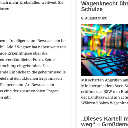
lich mehr Krebsfällen weltweit. Sie
Wagenknecht üb
Schulze
toren.
8. August 2026
ema Intelligenz und Bewusstsein bei
phil. Adolf Wagner hat neben weiteren
ende Erkenntnisse über die
emeinverständlicher Form. Seine
 Forschung eingebunden. Die
hende Einblicke in die geheimnisvolle
itel mit den aktuellen Ergebnissen
Mit scharfen Angriffen au
 Pflanzen eine Art Bewusstsein
Ministerpräsident Sven S
das eine der spannendsten Fragen
eröffnet das BSW den End
n gibt.
der Landtagswahl in Sach
Während Sahra Wagenkn
„Dieses Kartell 
weg“ – Großdemo