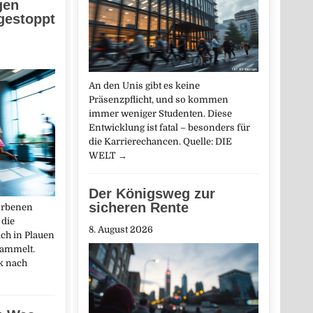
gen
gestoppt
An den Unis gibt es keine
Präsenzpflicht, und so kommen
immer weniger Studenten. Diese
Entwicklung ist fatal – besonders für
die Karrierechancen. Quelle: DIE
WELT
→
Der Königsweg zur
sicheren Rente
orbenen
 die
8. August 2026
ch in Plauen
ammelt.
k nach