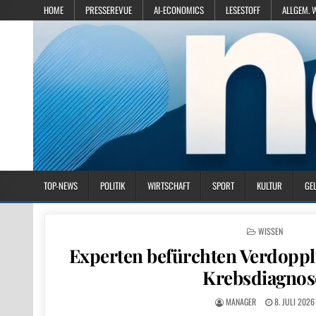
HOME
PRESSEREVUE
AI-ECONOMICS
LESESTOFF
ALLGEM. 
TOP-NEWS
POLITIK
WIRTSCHAFT
SPORT
KULTUR
GE
POSTED IN
WISSEN
Experten befürchten Verdoppl
Krebsdiagnos
MANAGER
8. JULI 2026