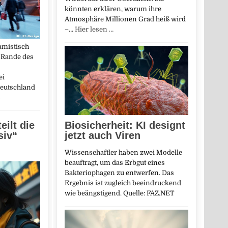
könnten erklären, warum ihre
Atmosphäre Millionen Grad heiß wird
–…
Hier lesen …
amistisch
 Rande des
ei
Deutschland
→
eilt die
Biosicherheit: KI designt
siv“
jetzt auch Viren
Wissenschaftler haben zwei Modelle
beauftragt, um das Erbgut eines
Bakteriophagen zu entwerfen. Das
Ergebnis ist zugleich beeindruckend
wie beängstigend. Quelle: FAZ.NET