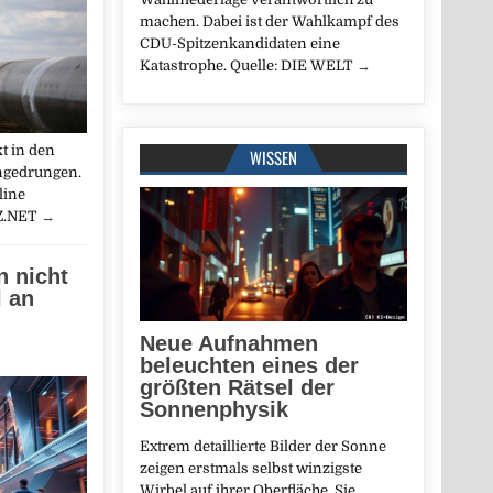
machen. Dabei ist der Wahlkampf des
CDU-Spitzenkandidaten eine
Katastrophe. Quelle: DIE WELT
→
t in den
WISSEN
ngedrungen.
line
AZ.NET
→
n nicht
l an
Neue Aufnahmen
beleuchten eines der
größten Rätsel der
Sonnenphysik
Extrem detaillierte Bilder der Sonne
zeigen erstmals selbst winzigste
Wirbel auf ihrer Oberfläche. Sie