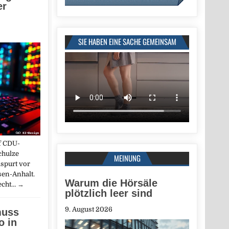
er
SIE HABEN EINE SACHE GEMEINSAM
f CDU-
chulze
MEINUNG
spurt vor
sen-Anhalt.
Warum die Hörsäle
echt…
→
plötzlich leer sind
9. August 2026
muss
 in