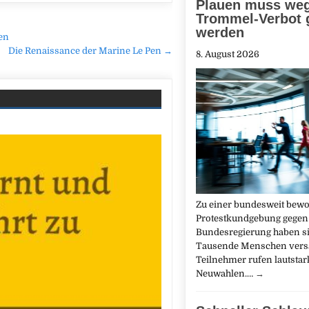
Plauen muss we
Trommel-Verbot 
werden
gen
Die Renaissance der Marine Le Pen →
8. August 2026
Zu einer bundesweit bew
Protestkundgebung gegen
Bundesregierung haben si
Tausende Menschen vers
Teilnehmer rufen lautstar
Neuwahlen.…
→