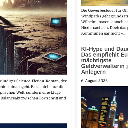
Die Gewerbesteuer für Of
Windparks geht grundsätz
Wilhelmshaven, entschie
Niedersachsen. Doch das p
Kommunen gar nicht –…
KI-Hype und Daue
Das empfiehlt E
mächtigste
Geldverwalterin j
Anlegern
6. August 2026
gründiger Science-Fiction-Roman, der
ne hinausgeht. Es ist nicht nur die
ptischen Welt, sondern eine kluge
 Balanceakt zwischen Fortschritt und