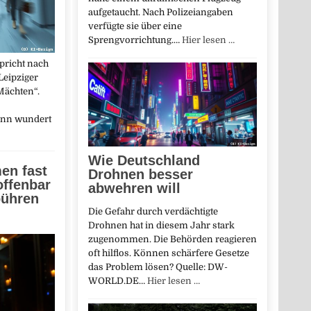
aufgetaucht. Nach Polizeiangaben
verfügte sie über eine
Sprengvorrichtung.…
Hier lesen …
pricht nach
eipziger
Mächten“.
ann wundert
Wie Deutschland
n fast
Drohnen besser
 offenbar
abwehren will
bühren
Die Gefahr durch verdächtigte
Drohnen hat in diesem Jahr stark
zugenommen. Die Behörden reagieren
oft hilflos. Können schärfere Gesetze
das Problem lösen? Quelle: DW-
WORLD.DE…
Hier lesen …