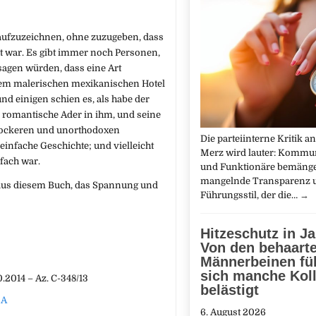
 aufzuzeichnen, ohne zuzugeben, dass
t war. Es gibt immer noch Personen,
 sagen würden, dass eine Art
nem malerischen mexikanischen Hotel
und einigen schien es, als habe der
 romantische Ader in ihm, und seine
 lockeren und unorthodoxen
Die parteiinterne Kritik an
einfache Geschichte; und vielleicht
Merz wird lauter: Kommun
fach war.
und Funktionäre bemänge
mangelnde Transparenz 
 aus diesem Buch, das Spannung und
Führungsstil, der die…
→
Hitzeschutz in J
Von den behaart
Männerbeinen fü
sich manche Kol
.2014 – Az. C-348/13
belästigt
SA
6. August 2026