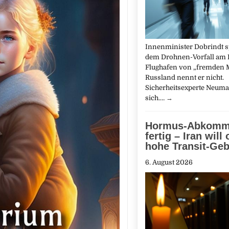
Innenminister Dobrindt s
dem Drohnen-Vorfall am L
Flughafen von „fremden 
Russland nennt er nicht.
Sicherheitsexperte Neum
sich.…
→
Hormus‑Abkomme
fertig – Iran will
hohe Transit-Ge
6. August 2026