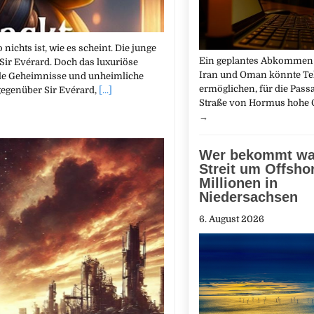
hts ist, wie es scheint. Die junge
Ein geplantes Abkommen
 Sir Evérard. Doch das luxuriöse
Iran und Oman könnte T
nkle Geheimnisse und unheimliche
ermöglichen, für die Pass
gegenüber Sir Evérard,
[...]
Straße von Hormus hohe
→
Wer bekommt wa
Streit um Offsho
Millionen in
Niedersachsen
6. August 2026