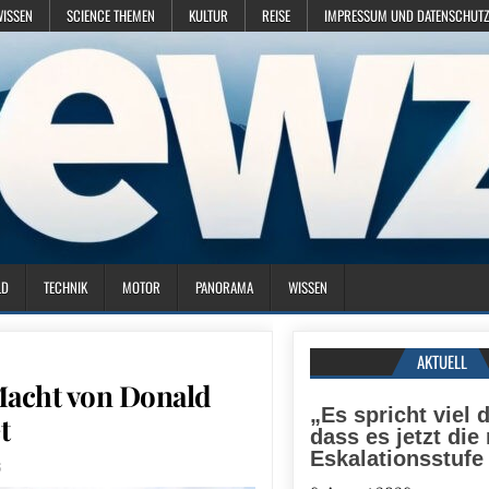
WISSEN
SCIENCE THEMEN
KULTUR
REISE
IMPRESSUM UND DATENSCHUTZ
LD
TECHNIK
MOTOR
PANORAMA
WISSEN
AKTUELL
Macht von Donald
„Es spricht viel d
t
dass es jetzt die
Eskalationsstufe 
6