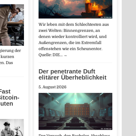
Wir leben mit dem Schlechtesten aus
zwei Welten: Binnengrenzen, an
denen wieder kontrolliert wird, und
Außengrenzen, die im Extremfall
offenstehen wie ein Scheunentor.
gierung der
Quelle: DIE…
→
n kurzen
n. Das
Der penetrante Duft
elitärer Überheblichkeit
5. August 2026
Fast
itcoin-
nuten
Der Versuch, den Bachelor-Abschluss