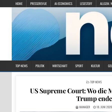
HOME
PRESSEREVUE
AI-ECONOMICS
LESESTOFF
ALLGEM. 
TOP-NEWS
POLITIK
WIRTSCHAFT
SPORT
KULTUR
GE
POSTED IN
TOP-NEWS
US Supreme Court: Wo die 
Trump ende
MANAGER
18. JUNI 202