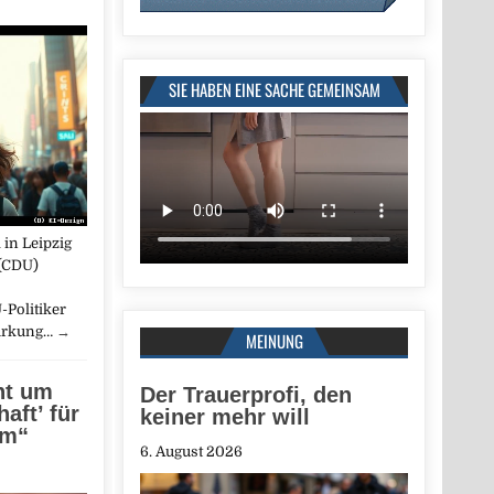
SIE HABEN EINE SACHE GEMEINSAM
in Leipzig
(CDU)
-Politiker
tärkung…
→
MEINUNG
ht um
Der Trauerprofi, den
aft’ für
keiner mehr will
um“
6. August 2026