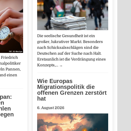
Die seelische Gesundheit ist ein
großer, lukrativer Markt. Besonders
nach Schicksalsschlägen sind die
Deutschen auf der Suche nach Halt.
 Friedrich
Erstaunlich ist die Verdrängung eines
alpolitiker
Konzepts,…
→
ln Pannen,
und einen
Wie Europas
Migrationspolitik die
offenen Grenzen zerstört
apan:
hat
en
hlen
6. August 2026
legen