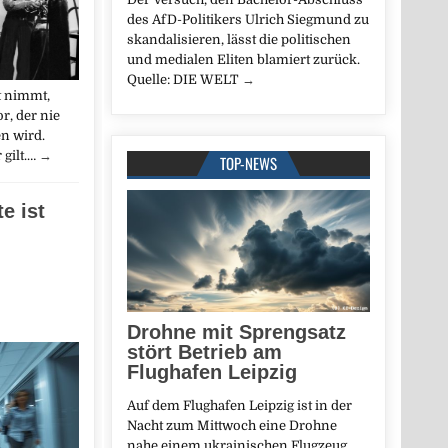
des AfD-Politikers Ulrich Siegmund zu
skandalisieren, lässt die politischen
und medialen Eliten blamiert zurück.
Quelle: DIE WELT
→
t nimmt,
r, der nie
n wird.
 gilt.…
→
TOP-NEWS
e ist
Drohne mit Sprengsatz
stört Betrieb am
Flughafen Leipzig
Auf dem Flughafen Leipzig ist in der
Nacht zum Mittwoch eine Drohne
nahe einem ukrainischen Flugzeug