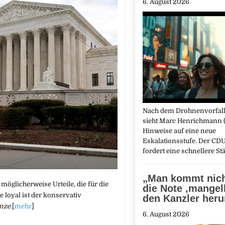
6. August 2026
Nach dem Drohnenvorfall 
sieht Marc Henrichmann 
Hinweise auf eine neue
Eskalationsstufe. Der CDU
fordert eine schnellere S
„Man kommt nic
 möglicherweise Urteile, die für die
die Note ‚mangelh
loyal ist der konservativ
den Kanzler her
nze.
[
mehr
]
6. August 2026