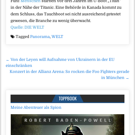
Fünf
Menschen
starben vor drei Jahren im U-Boot „Titan“
in der Nähe der Titanic. Eine Behörde in Kanada kommt zu
dem Schluss, das Tauchboot sei nicht ausreichend getestet
gewesen, die Branche zu wenig überwacht.
Quelle: DIE WELT
Tagged
Panorama
,
WELT
Beitragsnavigation
← Von der Leyen will Aufnahme von Ukrainern in der EU
einschränken
Konzert in der Allianz Arena: So rocken die Foo Fighters gerade
in München →
TOPPBOOK
Meine Abenteuer als Spion