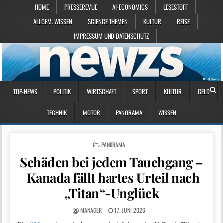
HOME
PRESSEREVUE
AI-ECONOMICS
LESESTOFF
ALLGEM. WISSEN
SCIENCE THEMEN
KULTUR
REISE
IMPRESSUM UND DATENSCHUTZ
TOP-NEWS
POLITIK
WIRTSCHAFT
SPORT
KULTUR
GELD
TECHNIK
MOTOR
PANORAMA
WISSEN
POSTED IN
PANORAMA
Schäden bei jedem Tauchgang –
Kanada fällt hartes Urteil nach
„Titan“-Unglück
MANAGER
17. JUNI 2026