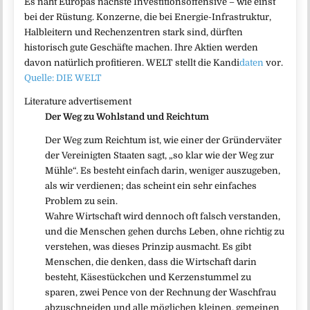
Es naht Europas nächste Investitionsoffensive – wie einst
bei der Rüstung. Konzerne, die bei Energie-Infrastruktur,
Halbleitern und Rechenzentren stark sind, dürften
historisch gute Geschäfte machen. Ihre Aktien werden
davon natürlich profitieren. WELT stellt die Kandi
daten
vor.
Quelle: DIE WELT
Literature advertisement
Der Weg zu Wohlstand und Reichtum
Der Weg zum Reichtum ist, wie einer der Gründerväter
der Vereinigten Staaten sagt, „so klar wie der Weg zur
Mühle“. Es besteht einfach darin, weniger auszugeben,
als wir verdienen; das scheint ein sehr einfaches
Problem zu sein.
Wahre Wirtschaft wird dennoch oft falsch verstanden,
und die Menschen gehen durchs Leben, ohne richtig zu
verstehen, was dieses Prinzip ausmacht. Es gibt
Menschen, die denken, dass die Wirtschaft darin
besteht, Käsestückchen und Kerzenstummel zu
sparen, zwei Pence von der Rechnung der Waschfrau
abzuschneiden und alle möglichen kleinen, gemeinen