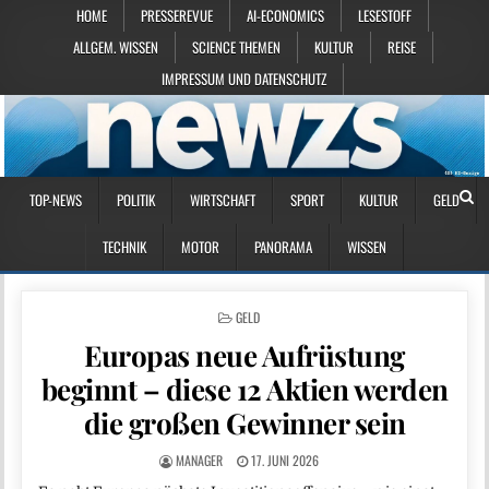
HOME
PRESSEREVUE
AI-ECONOMICS
LESESTOFF
ALLGEM. WISSEN
SCIENCE THEMEN
KULTUR
REISE
IMPRESSUM UND DATENSCHUTZ
TOP-NEWS
POLITIK
WIRTSCHAFT
SPORT
KULTUR
GELD
TECHNIK
MOTOR
PANORAMA
WISSEN
POSTED IN
GELD
Europas neue Aufrüstung
beginnt – diese 12 Aktien werden
die großen Gewinner sein
MANAGER
17. JUNI 2026