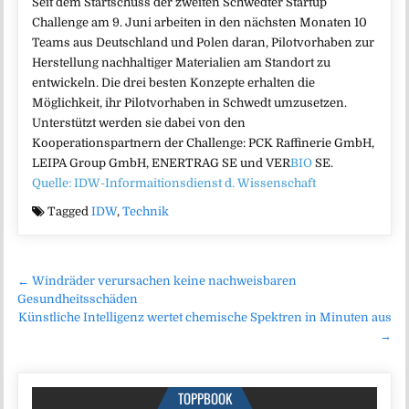
Seit dem Startschuss der zweiten Schwedter Startup
Challenge am 9. Juni arbeiten in den nächsten Monaten 10
Teams aus Deutschland und Polen daran, Pilotvorhaben zur
Herstellung nachhaltiger Materialien am Standort zu
entwickeln. Die drei besten Konzepte erhalten die
Möglichkeit, ihr Pilotvorhaben in Schwedt umzusetzen.
Unterstützt werden sie dabei von den
Kooperationspartnern der Challenge: PCK Raffinerie GmbH,
LEIPA Group GmbH, ENERTRAG SE und VER
BIO
SE.
Quelle: IDW-Informaitionsdienst d. Wissenschaft
Tagged
IDW
,
Technik
Beitragsnavigation
← Windräder verursachen keine nachweisbaren
Gesundheitsschäden
Künstliche Intelligenz wertet chemische Spektren in Minuten aus
→
TOPPBOOK