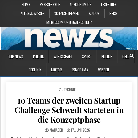
HOME
PRESSEREVUE
AI-ECONOMICS
LESESTOFF
ALLGEM. WISSEN
SCIENCE THEMEN
KULTUR
REISE
IMPRESSUM UND DATENSCHUTZ
TOP-NEWS
POLITIK
WIRTSCHAFT
SPORT
KULTUR
GELD
TECHNIK
MOTOR
PANORAMA
WISSEN
POSTED IN
TECHNIK
10 Teams der zweiten Startup
Challenge Schwedt starteten in
die Konzeptphase
MANAGER
17. JUNI 2026