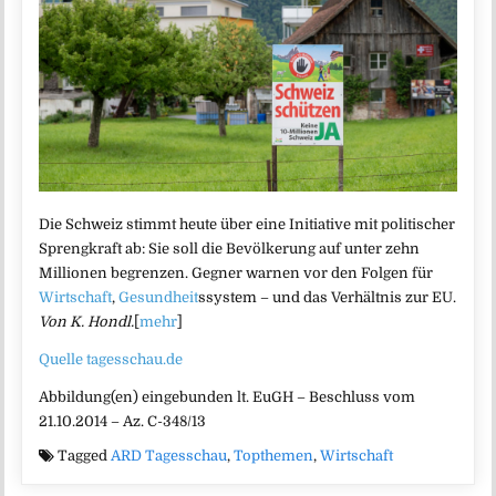
Die Schweiz stimmt heute über eine Initiative mit politischer
Sprengkraft ab: Sie soll die Bevölkerung auf unter zehn
Millionen begrenzen. Gegner warnen vor den Folgen für
Wirtschaft
,
Gesundheit
ssystem – und das Verhältnis zur EU.
Von K. Hondl.
[
mehr
]
Quelle tagesschau.de
Abbildung(en) eingebunden lt. EuGH – Beschluss vom
21.10.2014 – Az. C-348/13
Tagged
ARD Tagesschau
,
Topthemen
,
Wirtschaft