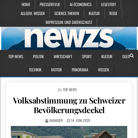
HOME
PRESSEREVUE
AI-ECONOMICS
LESESTOFF
ALLGEM. WISSEN
SCIENCE THEMEN
KULTUR
REISE
IMPRESSUM UND DATENSCHUTZ
TOP-NEWS
POLITIK
WIRTSCHAFT
SPORT
KULTUR
GELD
TECHNIK
MOTOR
PANORAMA
WISSEN
POSTED IN
TOP-NEWS
Volksabstimmung zu Schweizer
Bevölkerungsdeckel
MANAGER
14. JUNI 2026